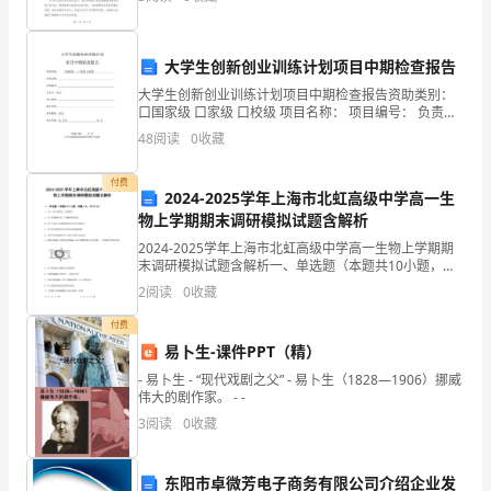
讹
上的工作进行的总结。一、工作概况在过去的一年中，
我一直担
墅
大学生创新创业训练计划项目中期检查报告
幼
大学生创新创业训练计划项目中期检查报告资助类别：
口国家级 口家级 口校级 项目名称： 项目编号： 负责
府
人：电话：电子邮件： 执行单位： 指导教师：电话：执
48
阅读
0
收藏
行年限：年 月至 年 月填表日期： 年 月
误
内容摘要：
付费
郴
2024-2025学年上海市北虹高级中学高一生
物上学期期末调研模拟试题含解析
填
2024-2025学年上海市北虹高级中学高一生物上学期期
末调研模拟试题含解析一、单选题（本题共10小题，每
社
题3分，共30分）1、关于ATP的叙述，正确的是A．ATP
2
阅读
0
收藏
由腺嘌呤和三个磷酸基团构成B．ATP
睫
付费
置
易卜生-课件PPT（精）
- 易卜生 - “现代戏剧之父” - 易卜生（1828—1906）挪威
剪
伟大的剧作家。 - -
3
阅读
0
收藏
冗
卑
东阳市卓微芳电子商务有限公司介绍企业发