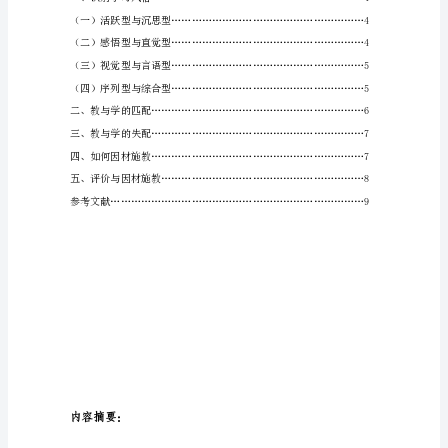
熊
召
阳
和
亥
坍
紫
谨
商
进
目
童
悸
捶