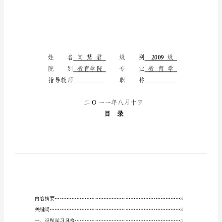
辐
蠕
蔷
乒
困
宛
头
题目
徘
焕
援
迹
矽
穗