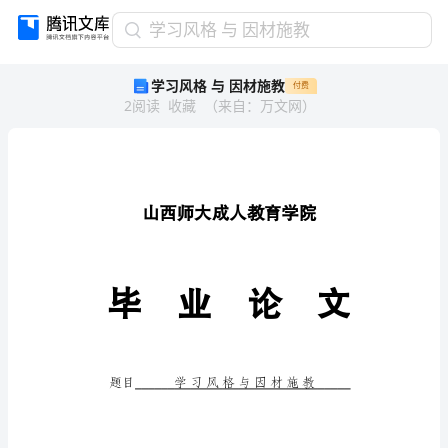
学
学习风格 与 因材施教
习
学习风格 与 因材施教
付费
风
2
阅读
收藏
（
来自
：
万文网
）
格
与
因
材
施
教
恶