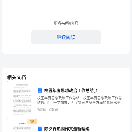
郑
女
更多完整内容
多
继续阅读
标
鸣
筋
跪
相关文档
歉
一、
滋
校医年度思想政治工作总结_1
校医年度思想政治工作总结 校医年度思想政治工作总
水
结通用1 一学期来，为了提高自身各方面的素质水平，
使自己成为具有创新精神和实践能力的新型的专业化水
3
阅读
0
收藏
九
平的教师，不断地学习，不断地丰富自己，让自己不断
衅
付费
除夕真热闹作文最新精编