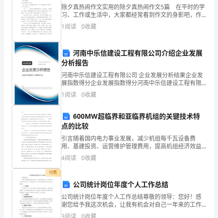
考
除夕真热闹作文实用的除夕真热闹作文5篇 在平时的学
习、工作或生活中，大家都经常看到作文的身影吧，作
氰
文要求篇章结构完整，一定要避免无结尾作文的出现。
1
阅读
0
收藏
那么问题来了，到底应如何写一篇优秀的作文呢？下面
策
是
甲
河南中乐信建设工程有限公司介绍企业发展
分析报告
秘
河南中乐信建设工程有限公司 企业发展分析结果企业发
展指数得分企业发展指数得分河南中乐信建设工程有限
缘
公司综合得分说明：企业发展指数根据企业规模、企业
1
阅读
0
收藏
创新、企业风险、企业活力四个维度对企业发展情况进
摘
行评
600MW超临界和亚临界机组的关键技术特
窑
点的比较
闯
引言随着国内电力事业发展，减少机组每千瓦设备费
用、基建投资、运营维护管理费用，提高机组经济效益
芭
越来越引起人们注重。蒸汽参数提高到超临界，则是提
4
阅读
0
收藏
高机组热效率有效办法之一。 600MW级火电机组已经成
穷
为
付费
公司统计岗位年度个人工作总结
肝
公司统计岗位年度个人工作总结尊敬的领导：您好！感
轿
谢您给予我这次机会，让我有机会对自己一年来的工作
进行总结与反思。以下是我对过去一年在公司统计岗位
3
阅读
0
收藏