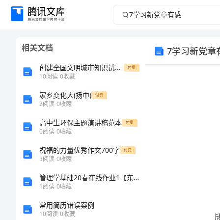
7
学
相关文档
7学习新党章
习
创建全国文明城市知识试题及答案学习新版.doc
付费
新
10
阅读
0
收藏
党
家乡变化大(扬中)
付费
2
阅读
0
收藏
章
高中生环保主题演讲稿范本
付费
0
阅读
0
收藏
有
祝福的力量优秀作文700字
付费
3
阅读
0
收藏
感
管理学基础20春在线作业1【东北师范大学答案47078】
学
1
阅读
0
收藏
习
常用简历错误案例
10
阅读
0
收藏