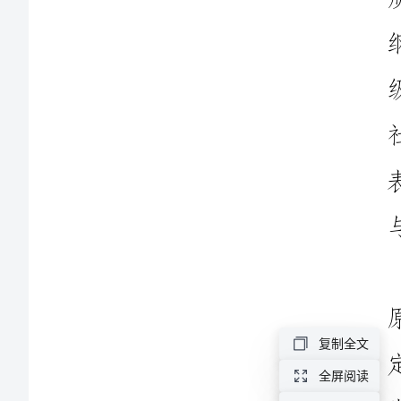
新
党
章
有
感
党
章
对
于
建
设
什
复制全文
么
全屏阅读