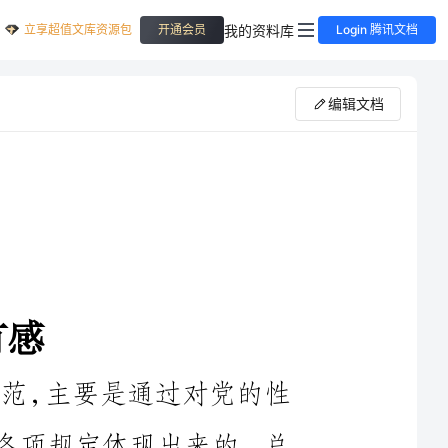
立享超值文库资源包
我的资料库
开通会员
Login 腾讯文档
编辑文档
党章对于建设什么样的党的正式规范，主要是通过对党的性
质、指导思想、理想信念、奋斗目标的各项规定体现出来的。总
纲部分开宗明义地规定了党的性质：“中国共产党是中国工人阶
级的先锋队，同时是中国人民和中华民族的先锋队，是中国特色