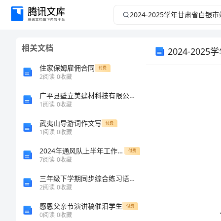
2024-
2025
相关文档
学
2024-2
住家保姆雇佣合同
付费
年
2
阅读
0
收藏
甘
广平县壁立美建材科技有限公司介绍企业发展分析报告
1
阅读
0
收藏
肃
武夷山导游词作文写
付费
1
阅读
0
收藏
省
2024年通风队上半年工作总结
付费
7
阅读
0
收藏
白
三年级下学期同步综合练习语文期末模拟试卷
银
2
阅读
0
收藏
感恩父亲节演讲稿催泪学生
市
付费
A．橙子榨汁
0
阅读
0
收藏