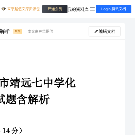
立享超值文库资源包
我的资料库
开通会员
Login 腾讯文档
含解析
编辑文档
本文由豆柴提供
付费
4-2025学年甘肃省白银市靖远七中学化