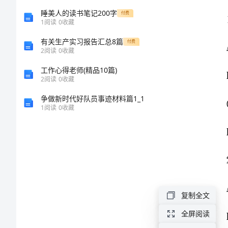
靖
睡美人的读书笔记200字
付费
B．海水晒盐
1
阅读
0
收藏
远
C．铁锅生锈
有关生产实习报告汇总8篇
付费
2
阅读
0
收藏
七
D．石蜡熔化
工作心得老师(精品10篇)
中
2
阅读
0
收藏
争做新时代好队员事迹材料篇1_1
学
1
阅读
0
收藏
化
学
九
复制全文
上
全屏阅读
期