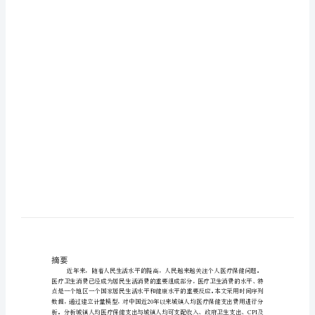
实
证
分
析
—
计
量
经
济
学