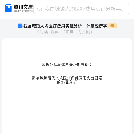
我
我国城镇人均医疗费用实证分析—计量经济学
国
我国城镇人均医疗费用实证分析—计量经济学
付费
城
4
阅读
收藏
（
来自
：
万文网
）
镇
人
均
医
疗
费
用