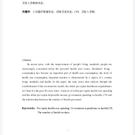
数
据
处
理
与
模
型
分
析
期
末
论