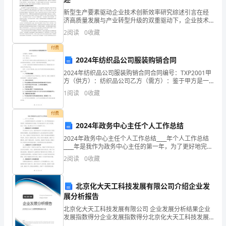
费
新型生产要素驱动企业技术创新效率研究综述引言在经
济高质量发展与产业转型升级的双重驱动下，企业技术
用
创新效率已成为衡量国家竞争力的核心指标。新型生产
2
阅读
0
收藏
要素，如数据、知识、人力资本与绿色技术，正逐步成
支
为推动创
付费
出
2024年纺织品公司服装购销合同
2024年纺织品公司服装购销合同合同编号：TXP2001甲
因
方（供方）：纺织品公司乙方（需方）：鉴于甲方是一
家经过注册合法登记的纺织品公司，具备生产和供应各
1
阅读
0
收藏
素
类纺织品的能力，并且有一定的市场声誉和经验；乙
Abstract
的
付费
2024年政务中心主任个人工作总结
实
2024年政务中心主任个人工作总结____年个人工作总结
证
____年是我作为政务中心主任的第一年，为了更好地完成
工作使命，我积极调动各方资源，努力推动政务中心的
2
阅读
0
收藏
工作进展。在这一年里，我主要从以下几个方面
,
分
.
析
北京化大天工科技发展有限公司介绍企业发
,
展分析报告
摘
.
北京化大天工科技发展有限公司 企业发展分析结果企业
要
发展指数得分企业发展指数得分北京化大天工科技发展
有限公司综合得分说明：企业发展指数根据企业规模、