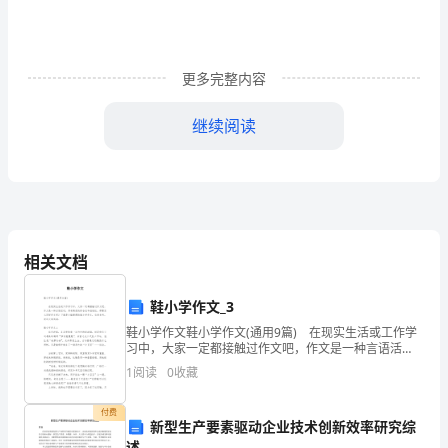
文
影
响
更多完整内容
城
继续阅读
镇
摘要
居
民
人
相关文档
20
均
鞋小学作文_3
医
卫生人员数的关系。
鞋小学作文鞋小学作文(通用9篇) 在现实生活或工作学
习中，大家一定都接触过作文吧，作文是一种言语活
疗
动，具有高度的综合性和创造性。那要怎么写好作文
关键字
1
阅读
0
收藏
呢？下面是小编整理的鞋小学作文，仅供参考，欢迎大
保
家
付费
健
新型生产要素驱动企业技术创新效率研究综
述