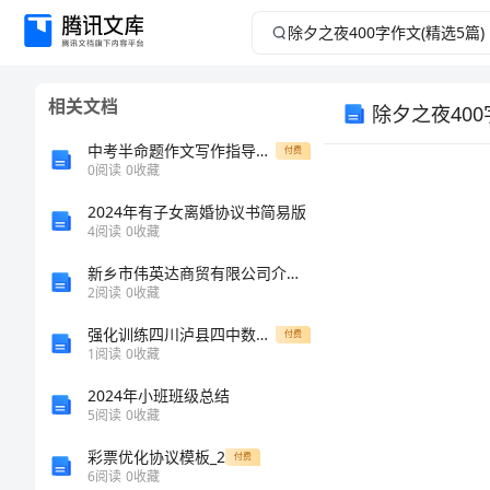
除
夕
相关文档
除夕之夜400
之
中考半命题作文写作指导训练_7
付费
夜
0
阅读
0
收藏
400
2024年有子女离婚协议书简易版
4
阅读
0
收藏
字
新乡市伟英达商贸有限公司介绍企业发展分析报告
2
阅读
0
收藏
作
强化训练四川泸县四中数学人教版七年级下册数据的收集、整理与描述专题练习试题（含详细解析）
付费
1
阅读
0
收藏
文
2024年小班班级总结
(精
5
阅读
0
收藏
彩票优化协议模板_2
付费
选
6
阅读
0
收藏