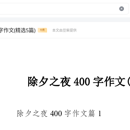
字作文(精选5篇)
本文由豆柴提供
付费
除夕之夜400字作文(精选5篇)
除夕之夜400字作文篇1
春节期间，大鱼大肉吃的都腻了
学得一种靓丽时尚小清新的菜肴，