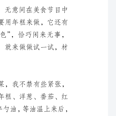
十色”，恰巧闲来无事，
胃，就来做做试一试，材
头菜，我不禁有些紧张，
到年糕、洋葱、番茄、红
种颜色的青椒各一个。首先倒入半勺油，等油温上来后，
好的番茄倒入，再翻炒的
断地冒烟，这让不大进厨
机，好不容易浓烟得到遏
，将年糕切片放入，可根
把青椒切条放入，再放入