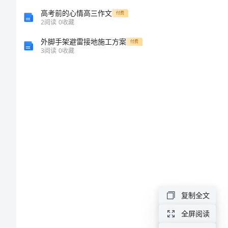
5
高考前的心情高三作文
付费
2
阅读
0
收藏
篇)
外脚手架避雷接地施工方案
付费
3
阅读
0
收藏
除
夕
之
夜
400
字
作
文
复制全文
(精
全屏阅读
选