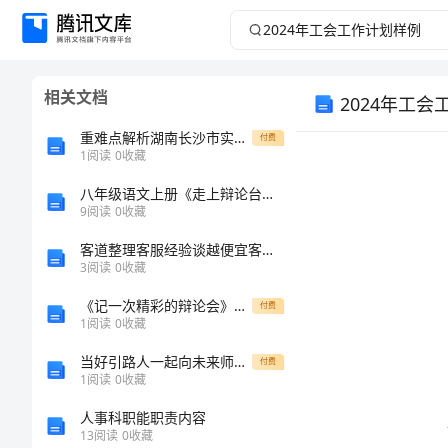
2024
年
相关文档
2024年工
工
重难点解析湖南长沙市实验中学数学人教版七年级下册不等式与不等式组综合测评试题（含详细解析）
付费
会
1
阅读
0
收藏
工
八年级语文上册《走上辩论台》的教案
9
阅读
0
收藏
作
客道整理客服经验谈越便宜客户越喜欢砍价客服如何见招拆招
3
阅读
0
收藏
计
《记一次精彩的辩论会》作文
付费
1
阅读
0
收藏
划
当好引路人一起向未来师德师风优秀演讲稿
付费
样
1
阅读
0
收藏
人事科职能职责内容
例
13
阅读
0
收藏