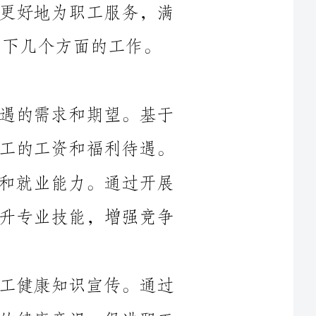
1.加强职工待遇调研，了解职工对待遇的需求和期望。基于
调研结果，与企业进行协商，争取提高职工的工资和福利待遇。
2.组织职工培训，提高职工技能水平和就业能力。通过开展
技能培训班和职业发展指导，帮助职工提升专业技能，增强竞争
3.定期组织职工健康体检，并加强职工健康知识宣传。通过
提供健康检查和健康知识培训，增加职工的健康意识，促进职工
1.建设有效的劳资沟通渠道，及时了解职工对劳动关系的意
见和建议。通过定期召开座谈会、建立问题反馈机制等方式，促