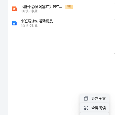
2024
《肝小静脉闭塞症》PPT课件
付费
3
阅读
0
收藏
年
小班玩沙包活动反思
工
4
阅读
0
收藏
会
工
作
力。
计
划
样
身心
例
一、
复制全文
引
全屏阅读
言