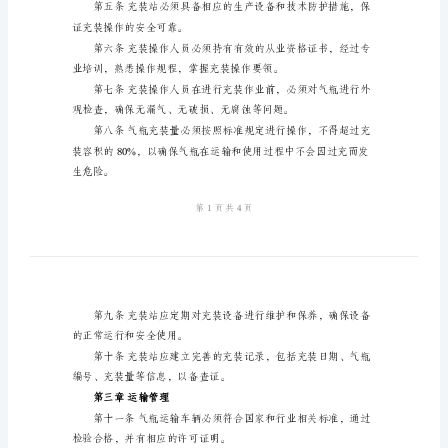
度
范
文
气
驾驶员等。
瓶
的
充
装
运
输
第二章充装管理
管