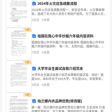
确
2024年火灾应急疏散流程
2024年火灾应急疏散流程一、前言近年来，火灾事故频
保
发，造成了巨大的人员伤亡和财产损失。为了提高火灾
应急救援能力，保障人员安全，特制定本《2024年火灾
气
2
阅读
0
收藏
应急疏散流程》。该流程以保护人民群众的生命财产安
瓶
付费
祖国在我心中手抄报六年级内容资料
安
祖国在我心中手抄报六年级内容资料 祖国在我心中手抄
全，
报六年级内容资料 每一天，太阳升起，国旗升起。阳
光与五星同色，朝霞与国旗争辉。在庄严的国歌声中，
7
阅读
0
收藏
保
跳跃着历史与岁月永恒的箴言和昭示。舞动着的国旗在
红
护
付费
落等危险情况的发生。
大学毕业生面试自我介绍范本
人
大学毕业生面试自我介绍范本尊敬的面试官，你好！我
是XXX，本科毕业于XXX大学，专业是XXX。非常荣幸能
民
够有机会参加您的面试。我将自己定位为一名敢于追求
3
阅读
0
收藏
梦想、勇于挑战自我的人。在大学期间，我广泛涉猎各
正常运行和安全使用。
群
付费
第四章管理要求
众
珀兰娜内衣品牌优势[修改版]
的
第一篇：珀兰娜内衣品牌优势珀兰娜内衣 立足深圳 打造
品牌优势前言：近几年来，国内内衣行业迅速发展，取