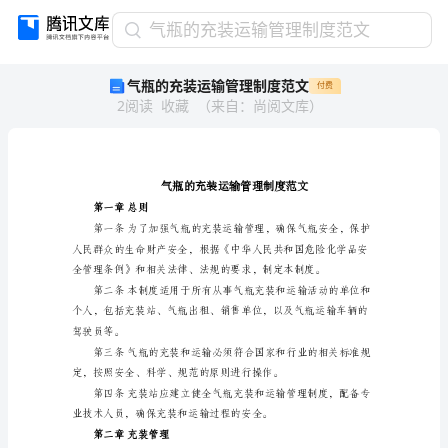
气
气瓶的充装运输管理制度范文
瓶
气瓶的充装运输管理制度范文
付费
的
2
阅读
收藏
（
来自
：
尚阅文库
）
充
装
运
输
管
理
第一章总则
制