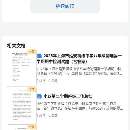
为
继续阅读
了
加
强
的正常运行和安全使用。
气
相关文档
瓶
付费
2025年上海市延安初级中学八年级物理第一
的
学期期中检测试题（含答案）
编号、充装量等信息，以备查证。
2025年上海市延安初级中学八年级物理第一学期期中检
充
第三章运输管理
测试题（含答案）一、单选题（本题共10小题，每题3
分，共30分）1、小球从左向右运动，每隔相等时间曝光
0
阅读
0
收藏
装
一次所得到的照片如图所示，其中小球做匀速直线运
付费
运
检验合格，并有相应的许可证明。
小班第二学期班级工作总结
输
小班第二学期班级工作总结小班其次学期班级工作总
结 新年的气息还在脑海中回荡，转瞬又到了燥热的夏
管
季。我们伴着夏日的气息，一个学期又即将划上一个句
1
阅读
0
收藏
号。回忆这几个月来的点点滴滴，在每个人的共同努力
理，
下，我们
付费