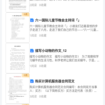
得了长足的进步，已经基本形成了完善而成熟的内衣产
生
2
阅读
0
收藏
业结构和市场体系，而在未来十几年内，国内内衣行业
将继
命
付费
财
六一国际儿童节晚会主持词「」
六一国际儿童节晚会主持词「」 小朋友们迈着喜悦的步
产
子走进了六月，走进了我们自己的节日——“六一”儿童
节!下面是语文迷为大家整理的儿童节主持词范文，希望
1
阅读
0
收藏
安
对你有帮助。 儿童节晚会主持词【篇1
全，
描写小动物的作文_12
根
描写小动物的作文 描写小动物的作文1 为了观察和学
习蜗牛的生活习性，科学老师让我们去买蜗牛。于是，
据
爸爸就带着我去花鸟鱼市买了两只可爱的小蜗牛。 我
1
阅读
0
收藏
的两只小蜗牛是放在饲养箱中饲养的，它们既可爱
《中
付费
华
购买计算机服务器合同范文
人
购买计算机服务器合同范文合同编号：本合同双方当事
人：买方：（以下简称买方）买方法定代表（负责）
民
人：签约人：买方承办单位：联络人：联系电话
3
阅读
0
收藏
共