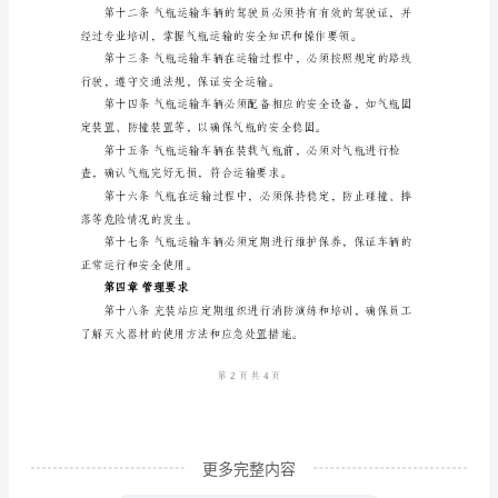
理
证充装操作的安全可靠。
制
度
范
文
第
一
章
总
生危险。
则
第
一
条
更多完整内容