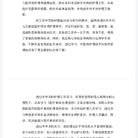
定
业
务
护
理
学
的医德医风。
生
的
自
我
鉴
定