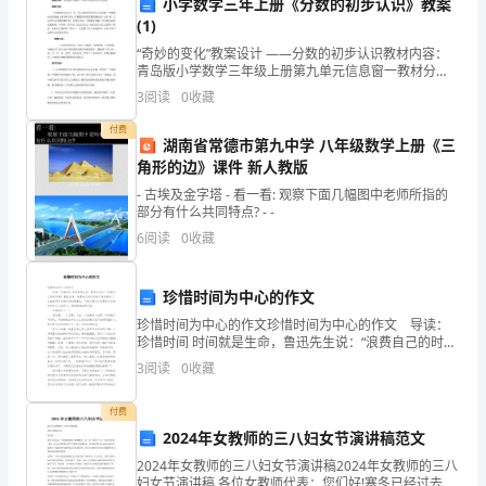
内容仅供参考
小学数学三年上册《分数的初步认识》教案
程
(1)
“奇妙的变化”教案设计 ——分数的初步认识教材内容：
中，
青岛版小学数学三年级上册第九单元信息窗一教材分
析：“分数的初步认识”这一单元教材是在学生已经掌握一
我
3
阅读
0
收藏
些整数知识的基础上进行教学的，从整数到分数是数的
概
付费
严
湖南省常德市第九中学 八年级数学上册《三
角形的边》课件 新人教版
格
- 古埃及金字塔 - 看一看: 观察下面几幅图中老师所指的
遵
部分有什么共同特点? - -
6
阅读
0
收藏
守
医
珍惜时间为中心的作文
院
珍惜时间为中心的作文珍惜时间为中心的作文 导读：
珍惜时间 时间就是生命，鲁迅先生说：“浪费自己的时间
等于慢性自杀，浪费别人的时间等于谋财害命。”这就说
规
3
阅读
0
收藏
明了珍惜时间的重要性。下面小编为大家带来以珍惜
章
付费
2024年女教师的三八妇女节演讲稿范文
制
2024年女教师的三八妇女节演讲稿2024年女教师的三八
度，
妇女节演讲稿 各位女教师代表：您们好!寒冬已经过去，