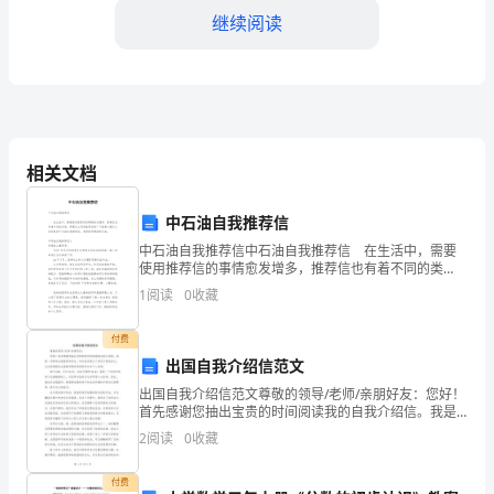
业
继续阅读
毕
业
生。
在
相关文档
医
中石油自我推荐信
院
中石油自我推荐信中石油自我推荐信 在生活中，需要
法、依法能减少医疗事故的发生。
使用推荐信的事情愈发增多，推荐信也有着不同的类
的
型。那要怎么写好推荐信呢？下面是小编为大家收集的
1
阅读
0
收藏
中石油自我推荐信，希望能够帮助到大家。中石油自我
半
付费
年
出国自我介绍信范文
出国自我介绍信范文尊敬的领导/老师/亲朋好友：您好！
实
首先感谢您抽出宝贵的时间阅读我的自我介绍信。我是
名合格的护理人员。
一名即将出国留学的学生，写这封信是为了向您介绍我
习
2
阅读
0
收藏
自己，以及我想要在出国留学期间取得的学术和个人发
展。
过
付费