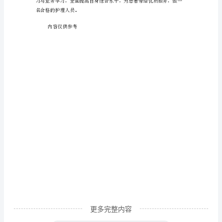
我
察。
是
一
名
即
将
毕
理知识有了更全面的认识和了解。
业
的
护
理
更多完整内容
专