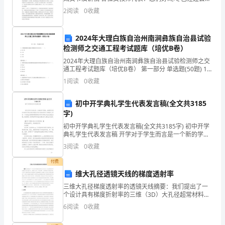
生机盎然的春天悄然飘至。在一年一度的“三八”妇女节到
2
阅读
0
收藏
认
来之际，xx中心学校在此召开女教师代表座
真
2024年大理白族自治州南涧彝族自治县试验
检测师之交通工程考试题库（培优B卷）
履
2024年大理白族自治州南涧彝族自治县试验检测师之交
行
通工程考试题库（培优B卷） 第一部分 单选题(50题) 1、
车辆检测器交通量计数精度允许误差为（ ）。A.
1
阅读
0
收藏
实
±0.5%B.±1%C.±2%D
习
初中开学典礼学生代表发言稿(全文共3185
字)
护
初中开学典礼学生代表发言稿(全文共3185字) 初中开学
典礼学生代表发言稿 开学对于学生而言是一个新的学习
士
阶段，如果你足够优秀就有可能代表年级或是代表全校
3
阅读
0
收藏
学生在开学典礼上发言。下面是由演讲稿网整理的初
职
付费
责，
维大孔径透镜天线的梯度透射率
三维大孔径梯度透射率的透镜天线摘要：我们提出了一
严
个设计具有梯度折射率的三维（3D）大孔径超常材料平
板透镜天线的准确方法。根据几何光学，费马原理，光
格
6
阅读
0
收藏
线跟踪技术和阻抗匹配，大孔的三维梯度折射率平板透
镜可以