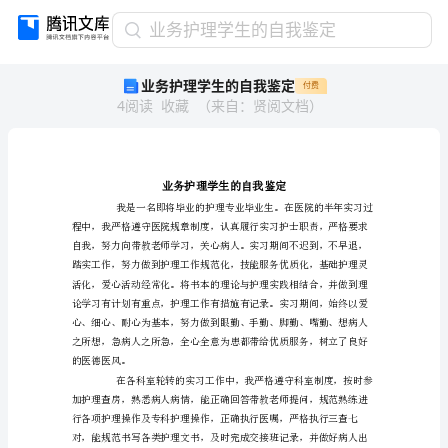
业
业务护理学生的自我鉴定
务
业务护理学生的自我鉴定
付费
护
4
阅读
收藏
（
来自
：
贤阅文档
）
理
学
生
的
自
我
鉴