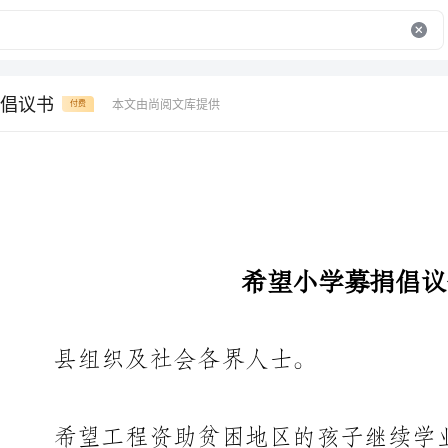
倡议书
本文由尚阅文库提供
付费
希望小学募捐倡议书
县组织及社会各界人士。
希望工程资助贫困地区的孩子继续学业,办学条件
的社会的姿态。由于缺乏资金来援助,希望项目办公室已经停
县希望工程基金救济。我县来帮助孩子,只有通过社会各界捐