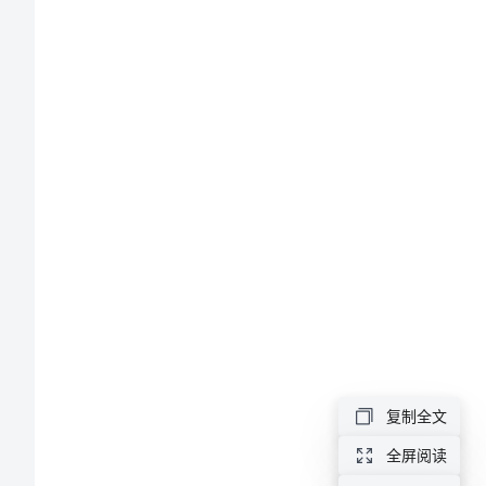
望
郧阳复活。
小
学
募
捐
倡
议
书
县
组
织
复制全文
及
全屏阅读
社