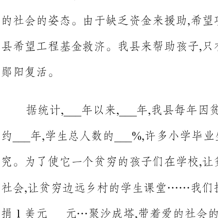
据统计,___年以来,___年,我县每年因贫穷而面对孩子退学的大
约___年,学生总人数的___%,许多小学毕业生完成初中由于贫困研
究。为了使它一个贫穷的孩子们在学校,让贫困大学生完成学
社会,让贫穷边远乡村的学生课堂……我们提出
捐1美元___元…聚沙成塔,带着爱的社会的贫困儿童希望在明天举
行。希望小学募捐倡议书他们去上学的一个梦。
电话号码:
电子邮件: