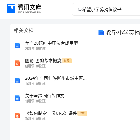
希
望
相关文档
希望小学募捐
小
年产20玩吨中压法合成甲醇
学
2
阅读
0
收藏
图论-图的基本概念
募
付费
8
阅读
0
收藏
捐
2024年广西壮族柳州市城中区国家电网招聘之文学哲学类考试题库汇编
1
阅读
0
收藏
倡
关于与绿同行的作文
1
阅读
0
收藏
议
《如何制定一份URS》课件
付费
书
5
阅读
0
收藏
希