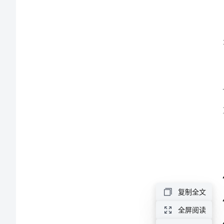
复
博
弈
何
为
“重
4.1引论
复
博
弈”？
●
重
复制全文
复
次
全屏阅读
博