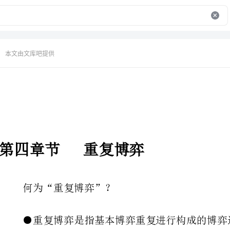
本文由文库吧提供
第四章节重复博弈
何为“重复博弈”？
●重复博弈是指基本博弈重复进行构成的博弈过程。
是特殊的动态博弈；