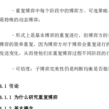
发送变化，从而使他们在重复博弈过程不同阶段的行为选择受到影响。
–可信度：子博弈完美性仍是判断均衡是否稳定可靠的重要判断依据
4.1.1为什么研究重复博弈
4.1.2基本概念
分类：有限次重复博弈，无限次重复博弈
给定一个基本博弈
（可以静态，也可以动态），重复进行了