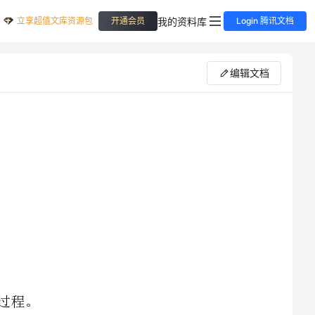
立享超值文库资源包
我的资料库
开通会员
Login 腾讯文档
编辑文档
–重复博弈中每个阶段中的博弈方、可选策略、规则和得益都是相同的----