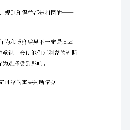
–形式上是基本博弈的重复进行，但博弈方的行为和博弈结果不一定是基本
博弈的简单重复，因为博弈方对于博弈会重复进行的意识，会使他们对利益的判断