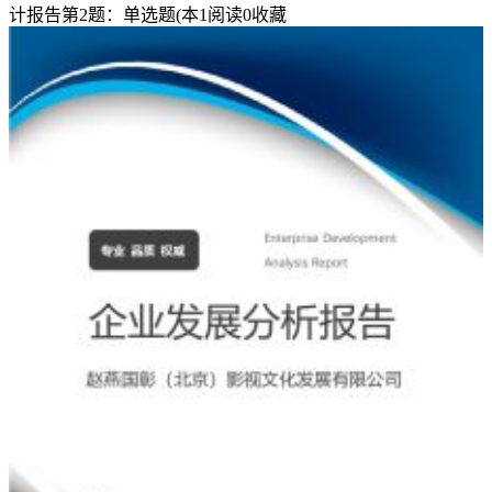
和
计报告第2题：单选题(本
1
阅读
0
收藏
概
括
的
书
面
材
料，
写
顾客满意的离开本店。
总
结
有
利