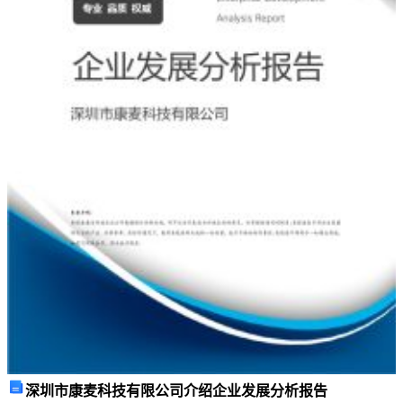
和
工
作
能
力
的
提
高，
因
此
我
们
需
要
回
头
归
纳，
深圳市康麦科技有限公司介绍企业发展分析报告
写