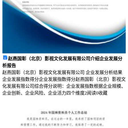
于
我
们
学
习
和
赵燕国彰（北京）影视文化发展有限公司介绍企业发展分
工
析报告
赵燕国彰（北京）影视文化发展有限公司 企业发展分析结果
作
企业发展指数得分企业发展指数得分赵燕国彰（北京）影视文
能
化发展有限公司综合得分说明：企业发展指数根据企业规模、
力
企业创新、企业风险、企业活力四个维度
2
阅读
0
收藏
的
提
高，