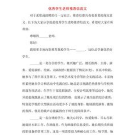
的
工
作、
学
习
或
思
想
中
的
经
验
或
情
况
加
以
总