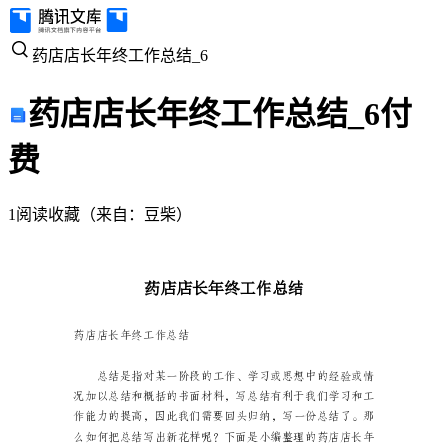
药
药店店长年终工作总结_6
店
药店店长年终工作总结_6
付
店
费
长
1
阅读
收藏
（
来自
：
豆柴
）
年
终
工
作
总