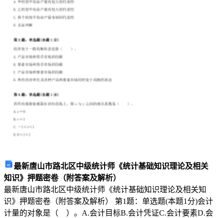
思
想
中
的
经
团结的集体。
验
或
情
况
加
最新唐山市路北区中级统计师《统计基础知识理论及相关
以
知识》押题密卷（附答案及解析）
总
最新唐山市路北区中级统计师《统计基础知识理论及相关知
识》押题密卷（附答案及解析） 第1题：单选题(本题1分)会计
结
计量的对象是（ ）。A.会计目标B.会计凭证C.会计要素D.会