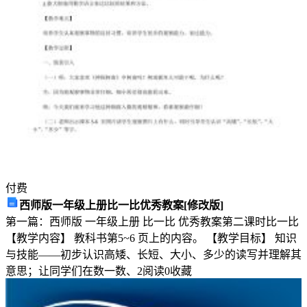
下
面
是
小
编
整
理
的
药
店
店
长
付费
年
西师版一年级上册比一比优秀教案[修改版]
终
第一篇：西师版 一年级上册 比一比 优秀教案第二课时比一比
工
【教学内容】 教科书第5~6 页上的内容。 【教学目标】 知识
作
与技能——初步认识高矮、长短、大小、多少的读写并理解其
总
意思；让同学们在数一数、
2
阅读
0
收藏
结，
供