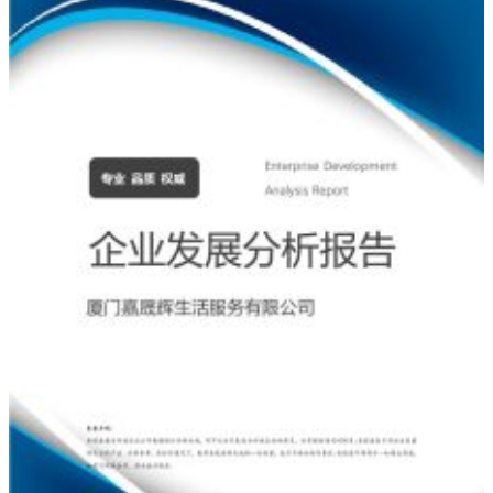
大
家
参
考
借
鉴，
希
望
可
以
帮
助
到
有
需
要
的
朋
友。