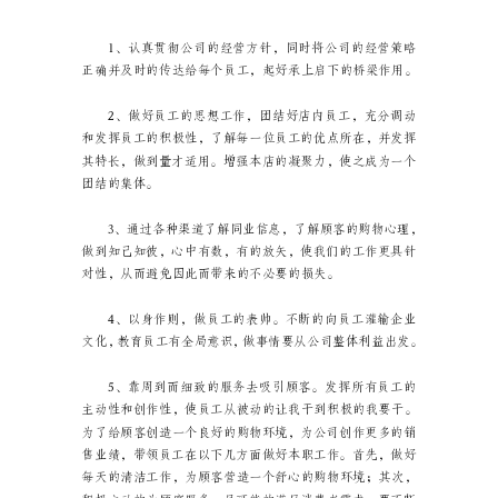
药
店
店
长
年
终
工
作
总
结
总
结
去与顾客交流，你就可以做好。
是