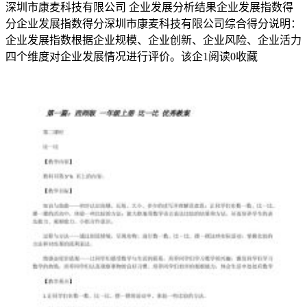
深圳市康麦科技有限公司 企业发展分析结果企业发展指数得
一
分企业发展指数得分深圳市康麦科技有限公司综合得分说明：
份
企业发展指数根据企业规模、企业创新、企业风险、企业活力
总
四个维度对企业发展情况进行评价。该企
1
阅读
0
收藏
结
了。
那
么
如
何
把
总
结
写
出
新
花
样
呢？