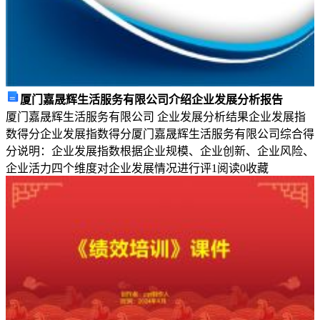
回
首
20xx
年，
是
播
厦门嘉晟辉生活服务有限公司介绍企业发展分析报告
种
厦门嘉晟辉生活服务有限公司 企业发展分析结果企业发展指
希
数得分企业发展指数得分厦门嘉晟辉生活服务有限公司综合得
望
分说明：企业发展指数根据企业规模、企业创新、企业风险、
的
企业活力四个维度对企业发展情况进行评
1
阅读
0
收藏
一
年，
也
是
收
获
硕
果
的