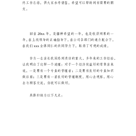
结
_6
药
店
药店店长年终工作总结
店
长
年
终
工
作
总
友。
结