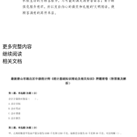
指
具体归纳为以下几点：
对
某
一
更多完整内容
阶
继续阅读
段
相关文档
的
工
作、
学
习
或