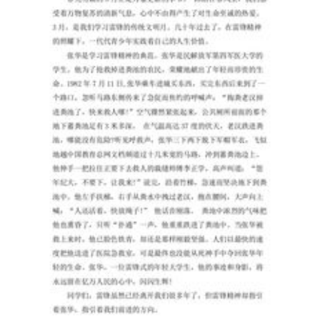
门
的
通
力
配
合
下，
在
我
们
xxx
全
体
同
仁
的
共
同
努