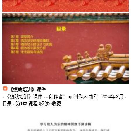
一
年，
在
上
级
领
导
的
正
确
指
导
《绩效培训》课件
下，
- 《绩效培训》课件 - - 创作者：ppt制作人时间：2024年X月 -
在
目录 - 第1章 课程
3
阅读
0
收藏
公
司
各
部