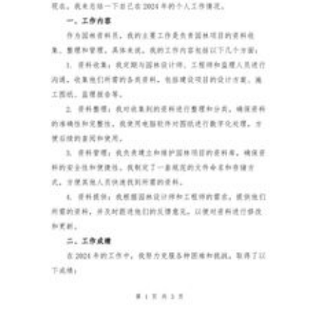
因
此
我
们
需
要
回
头
归
纳，
写
一
份