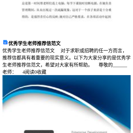
结
和
概
括
的
书
面
优秀学生老师推荐信范文
材
优秀学生老师推荐信范文 对于求职或招聘的任一方而言，
料，
推荐信都具有着重要的现实意义。以下为大家分享的是优秀学
写
生老师推荐信范文，希望对大家有所帮助。 尊敬的______
总
老师：
4
阅读
0
收藏
结
有
利
于
我
们
学
习