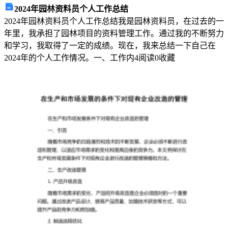
2024年园林资料员个人工作总结
总
2024年园林资料员个人工作总结我是园林资料员，在过去的一
结
年里，我承担了园林项目的资料管理工作。通过我的不断努力
和学习，我取得了一定的成绩。现在，我来总结一下自己在
了。
2024年的个人工作情况。一、工作内
4
阅读
0
收藏
那
么
药
店
店
长
年
终
工
作
总
结