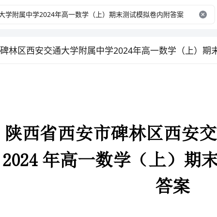
答案
一、单选题（本题共8小题，每题5分，共40分）