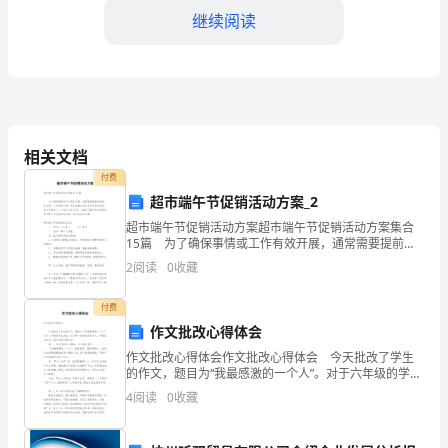
继续阅读
答
word
案
下载！
（黄
D:直接言词原则
金
答案：A
相关文档
题
付费
型）
超市端午节促销活动方案_2
超市端午节促销活动方案超市端午节促销活动方案集合
第
15篇 为了确保事情或工作有效开展，通常需要提前准
备好一份方案，一份好的方案一定会注重受众的参与性
I
2
阅读
0
收藏
及互动性。那么问题来了，方案应该怎么写？下面是小
部
付费
作文批改心得体会
分
作文批改心得体会作文批改心得体会 今天批改了学生
单
的作文，题目为“我最感激的一个人”。对于六年级的学生
来说，这不算一篇有难度的作文，可是批改过后，我才
4
阅读
0
收藏
选
发现问题百出。 第一，学生对题目不理解，这
题