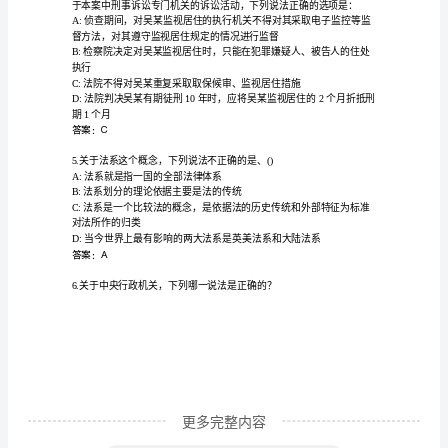
法
答案：C
律
资
格
考
试
证据原则?（）
A:证据裁判原则
完
B:公开审判原则
整
C:自由心证原则
题
库
附
参
更多完整内容
考