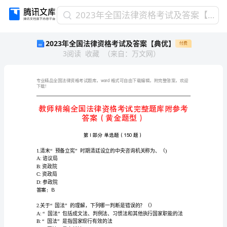
2023
2023年全国法律资格考试及答案【典优】
年
2023年全国法律资格考试及答案【典优】
付费
全
3
阅读
收藏
（
来自
：
万文网
）
国
法
律
资
word
下载！
格
考
试