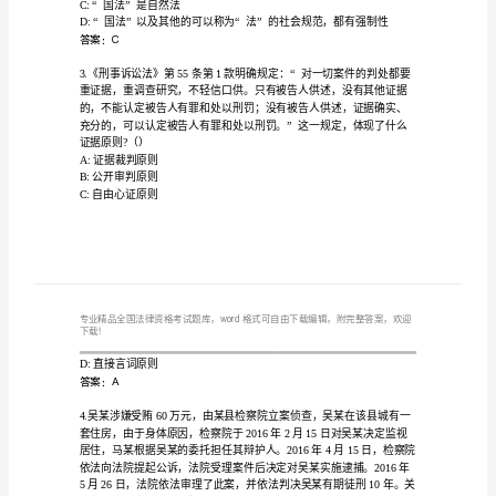
及
答
案
A:谘议局
【典
B:资政院
C:资政局
优】
D:参政院
教
答案：B
师
精
编
B:“国法”是指国家现行有效的法
全
C:“国法”是自然法
国