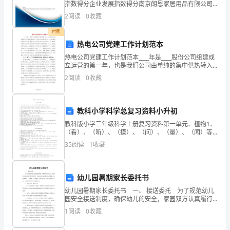
廷
指数得分企业发展指数得分南京朗恩家居用品有限公司
综合得分说明：企业发展指数根据企业规模、企业创
设
2
阅读
0
收藏
新、企业风险、企业活力四个维度对企业发展情况进行
评价。
立
付费
热电公司党建工作计划范本
的
热电公司党建工作计划范本____年是____股份公司组建成
立运营的第一年，也是我们公司由单纯的集中供热转入
中
热电联产一体化运行的第一年，这一年我们要加大增供
2
阅读
0
收藏
扩销力度、减轻还代压力同时还要加大员工培训工作
央
咨
教科小学科学总复习资料小升初
询
教科版小学三年级科学上册复习资料第一单元、植物1、
（看）、（听）、（摸）、（问）、（量）、（闻）等
方法都是科学观察的基本方法。2、大树的特征可以用树
机
35
阅读
1
收藏
的高矮、树冠的形状、树干的粗细、树皮的样子和树叶
的样
关
称
幼儿园暑期家长委托书
幼儿园暑期家长委托书 一、 接送委托 为了规范幼儿
为、
园安全接送制度，确保幼儿的安全，家园双方认真履行
各自的职责，使幼儿在美好的环境中健康、愉快地成
1
阅读
0
收藏
（)A:
长，经委托人与受委托人双方协商，自愿达成如下委
托，