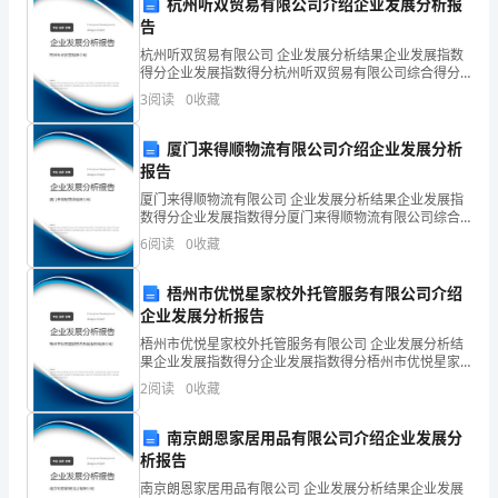
杭州听双贸易有限公司介绍企业发展分析报
告
（150
执行
杭州听双贸易有限公司 企业发展分析结果企业发展指数
题）
得分企业发展指数得分杭州听双贸易有限公司综合得分
说明：企业发展指数根据企业规模、企业创新、企业风
3
阅读
0
收藏
1.
险、企业活力四个维度对企业发展情况进行评价。该企
业的
期1个月
清
厦门来得顺物流有限公司介绍企业发展分析
答案：C
报告
末
厦门来得顺物流有限公司 企业发展分析结果企业发展指
数得分企业发展指数得分厦门来得顺物流有限公司综合
“预
得分说明：企业发展指数根据企业规模、企业创新、企
6
阅读
0
收藏
业风险、企业活力四个维度对企业发展情况进行评价。
A:法系就是指一国的全部法律体系
备
该企
B:法系划分的理论依
梧州市优悦星家校外托管服务有限公司介绍
立
企业发展分析报告
宪”
梧州市优悦星家校外托管服务有限公司 企业发展分析结
对法所作的归类
果企业发展指数得分企业发展指数得分梧州市优悦星家
时
校外托管服务有限公司综合得分说明：企业发展指数根
2
阅读
0
收藏
据企业规模、企业创新、企业风险、企业活力四个维度
期
对企
答案：A
南京朗恩家居用品有限公司介绍企业发展分
清
析报告
南京朗恩家居用品有限公司 企业发展分析结果企业发展