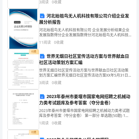
3
阅读
0
收藏
有
足
河北始祖鸟无人机科技有限公司介绍企业发
展分析报告
够
河北始祖鸟无人机科技有限公司 企业发展分析结果企业
发展指数得分企业发展指数得分河北始祖鸟无人机科技
的
有限公司综合得分说明：企业发展指数根据企业规模、
11
阅读
0
收藏
企业创新、企业风险、企业活力四个维度对企业发展情
信
况进
付费
世界无烟日社区宣传活动方案与世界献血日
心
社区活动策划方案汇编
和
世界无烟日社区宣传活动方案与世界献血日社区活动策
划方案汇编世界无烟日社区宣传活动方案XX年5月31日
能
是第28个世界无烟日，同时是《哈尔滨市防止二手烟草
3
阅读
0
收藏
烟雾危害条例》实施2周年之际。按照香坊区防烟办的统
力
2023年泰州市姜堰市国家电网招聘之机械动
从
力类考试题库及参考答案（夺分金卷）
2023年泰州市姜堰市国家电网招聘之机械动力类考试题
事
库及参考答案（夺分金卷） 第一部分 单选题(50题) 1、
下列密封方法，其中( )是属于非接触式密封。A.毡圈式密
化
1
阅读
0
收藏
封B.皮碗式密封C.迷宫
学
付费