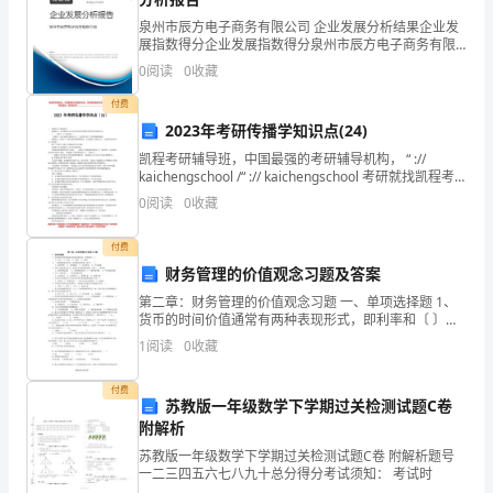
业
泉州市辰方电子商务有限公司 企业发展分析结果企业发
在
展指数得分企业发展指数得分泉州市辰方电子商务有限
公司综合得分说明：企业发展指数根据企业规模、企业
0
阅读
0
收藏
际，
创新、企业风险、企业活力四个维度对企业发展情况进
优秀毕业生个人自荐信2
行评
付费
我
2023年考研传播学知识点(24)
尊敬的领导：
已
凯程考研辅导班，中国最强的考研辅导机构， “ ://
kaichengschool /“ :// kaichengschool 考研就找凯程考
研，学生满足，家
做
您好！
0
阅读
0
收藏
好
付费
请允许我向您
各
财务管理的价值观念习题及答案
第二章：财务管理的价值观念习题 一、单项选择题 1、
方
货币的时间价值通常有两种表现形式，即利率和〔 〕。
A、年金 B、本金 C、利息 D、利润 2、一定数量的货
1
阅读
0
收藏
面
的
付费
苏教版一年级数学下学期过关检测试题C卷
准
附解析
苏教版一年级数学下学期过关检测试题C卷 附解析题号
备，
一二三四五六七八九十总分得分考试须知： 考试时