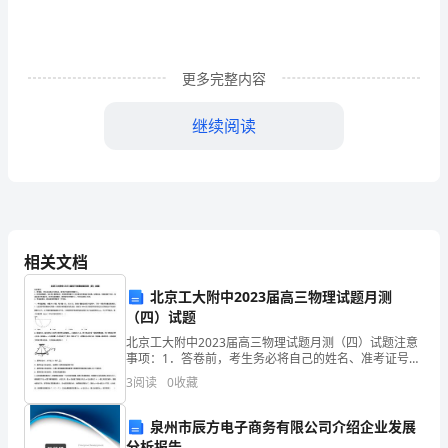
长：
您
好！
更多完整内容
我
继续阅读
是
__
化
学
相关文档
学
北京工大附中2023届高三物理试题月测
院
（四）试题
北京工大附中2023届高三物理试题月测（四）试题注意
__
事项：1．答卷前，考生务必将自己的姓名、准考证号填
写在答题卡上。2．回答选择题时，选出每小题答案后，
年，
3
阅读
0
收藏
用铅笔把答题卡上对应题目的答案标号涂黑，如需改动
毕
泉州市辰方电子商务有限公司介绍企业发展
向您当面致谢！
分析报告