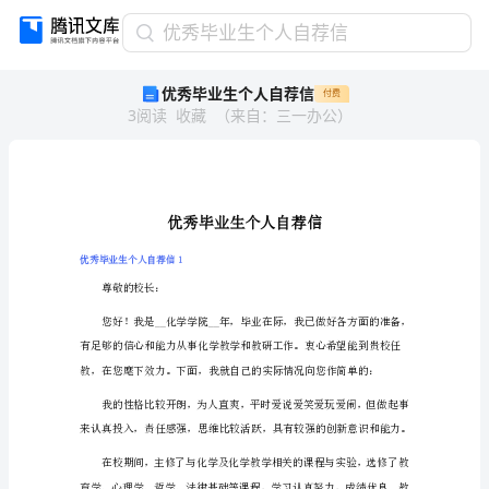
优
优秀毕业生个人自荐信
秀
优秀毕业生个人自荐信
付费
毕
3
阅读
收藏
（
来自
：
三一办公
）
业
生
个
人
自
荐
信
优秀毕业生个人自荐信1