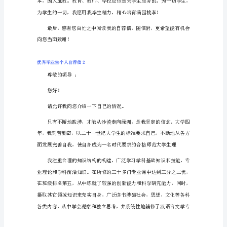
毕
业
生
个
人
自
荐
信
1
尊
敬
的
校