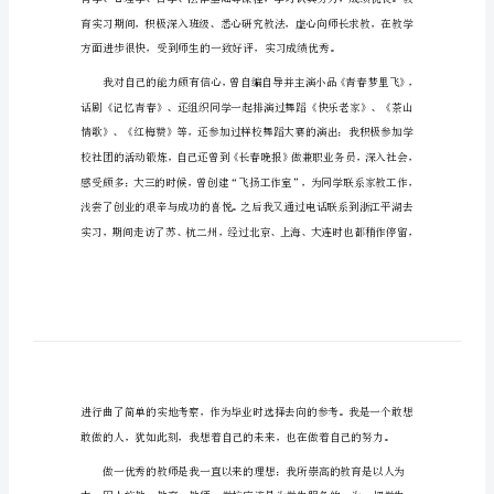
优
尊敬的校长：
秀
毕
业
生
个
人
自
荐
信
优
秀