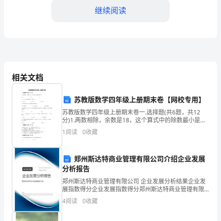
含
继续阅读
解
析
2024-
相关文档
2025
HY、HZ的酸性由强到弱的顺序是（）
学
苏教版数学四年级上册期末卷【网校专用】
苏教版数学四年级上册期末卷一.选择题(共6题，共12
年
分)1.两数相除，余数是18，这个算式中的除数最小是（
＋－
）。A.18 B.19 C.172.△÷12，如
1
阅读
0
收藏
山
示。下列说法正确的是（）
西
郑州斯达特商业管理有限公司介绍企业发展
省
分析报告
郑州斯达特商业管理有限公司 企业发展分析结果企业发
太
展指数得分企业发展指数得分郑州斯达特商业管理有限
公司综合得分说明：企业发展指数根据企业规模、企业
4
阅读
0
收藏
原
创新、企业风险、企业活力四个维度对企业发展情况进
行评
3