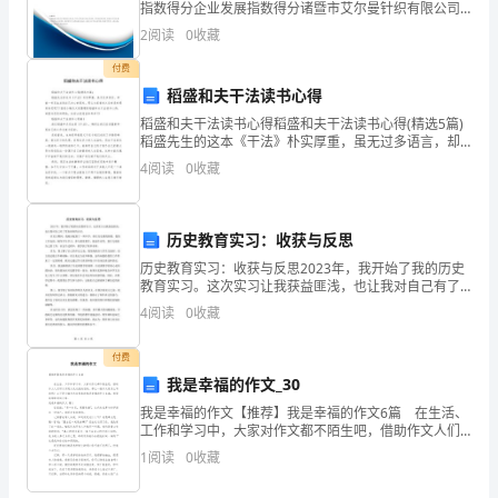
末
指数得分企业发展指数得分诸暨市艾尔曼针织有限公司
综合得分说明：企业发展指数根据企业规模、企业创
2
阅读
0
收藏
复
新、企业风险、企业活力四个维度对企业发展情况进行
评价。
付费
习
稻盛和夫干法读书心得
检
稻盛和夫干法读书心得稻盛和夫干法读书心得(精选5篇)
稻盛先生的这本《干法》朴实厚重，虽无过多语言，却
测
能一针见血点到自己内心的深处。那么大家看完之后有
4
阅读
0
收藏
没有感同身受呢?下面是小编为大家整理的稻盛和夫干法
读
试
题
历史教育实习：收获与反思
历史教育实习：收获与反思2023年，我开始了我的历史
含
教育实习。这次实习让我获益匪浅，也让我对自己有了
更加深刻的认识。在实习期间，我被分配到了一所中
4
阅读
0
收藏
解
学，担任历史课的助教。我的工作包括：辅导学生学
习、参与
析
付费
我是幸福的作文_30
一、
我是幸福的作文【推荐】我是幸福的作文6篇 在生活、
工作和学习中，大家对作文都不陌生吧，借助作文人们
单
可以实现文化交流的目的。那么一般作文是怎么写的
1
阅读
0
收藏
呢？以下是小编为大家收集的我是幸福的作文6篇，希望
选