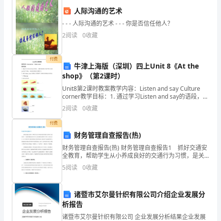
五
人际沟通的艺术
十
- - - 人际沟通的艺术 - - - 你是否信任他人？
一
6、下列属于化石燃料的是
2
阅读
0
收藏
中
付费
牛津上海版（深圳）四上Unit 8《At the
学
shop》（第2课时）
7、下列粒子半径之比大于1的是
化
Unit8第2课时教案教学内容：Listen and say Culture
corner教学目标：1. 通过学习Listen and say的语段，了
学
解如何用核心句型What would you
A．B．C．D．
2
阅读
0
收藏
高
付费
8、下列关于有机物的说法不正确的是
财务管理自查报告(热)
二
财务管理自查报告(热) 财务管理自查报告1 抓好交通安
①CH—CH===CH—CH和CH===CH为同系物
上
3322
全教育，帮助学生从小养成良好的交通行为习惯，是关
系到下一代能否健康成长的工程，也是道路交通管理工
5
阅读
0
收藏
学
作的一项长远之计。为了强化学生交通法规和安全常识
②CH≡CH和CH含碳量相同
66
期
③金刚石和石墨是同分异构体
诸暨市艾尔曼针织有限公司介绍企业发展分
析报告
期
④CHCl有两种结构
诸暨市艾尔曼针织有限公司 企业发展分析结果企业发展
22