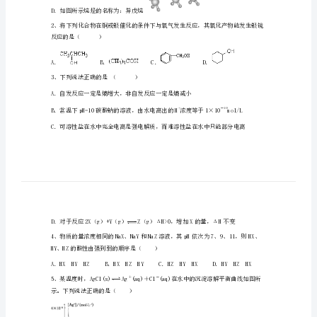
十
一
1、下列有关烷烃的命名正确的是()
中
A．
学
化
B．
学
C．
高
二
上
D．如图所示烷烃的名称为：异戊烷
学