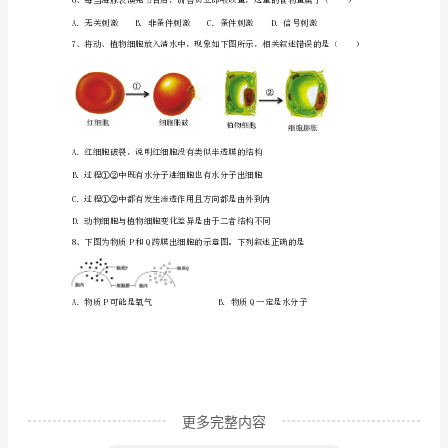
D．该胃蛋白酶最适pH是3
一
3、下列关于酶的专一性的叙述，不正确的是
次
月
B．每一种酶只能催化一种化学反应的进行
考
C．催化唾液淀粉酶水解的酶是蛋白酶
生
物
4、在植物和动物细胞内都具有的糖类是
综
合
检
更多完整内容