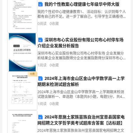
特
我的个性教案心理健康七年级华中师大版
左
我的个性初中心理健康教育1、 活动目标：认识到每个人
都有自己的不足。进一步了解自己，引导学生正确看待
旗
自己的不足。讨论如何自我接纳并练习接纳自己的不
0
阅读
0
收藏
足。2、 活动重难点：使学生发现和认识自己生活中存在
的
第
深圳市布心实业股份有限公司布心村停车场
一
介绍企业发展分析报告
中
深圳市布心实业股份有限公司布心村停车场 企业发展分
析结果企业发展指数得分企业发展指数得分深圳市布心
学
实业股份有限公司布心村停车场综合得分说明：企业发
1
阅读
0
收藏
展指数根据企业规模、企业创新、企业风险、企业活力
四个
2024
付费
2024年上海市金山区金山中学数学高一上学
年
期期末检测试题含解析
2024年上海市金山区金山中学数学高一上学期期末检测
高
试题含解析一、单选题（本题共8小题，每题5分，共40
分）1、当时，在同一平面直角坐标系中，与的图象是
一
1
阅读
0
收藏
（）A. B.C. D.2、为了节约水资源，某地
上
2024年恩施土家族苗族自治州宣恩县国家电
网招聘之文学哲学类考试题库含答案【达标题】
学
2024年恩施土家族苗族自治州宣恩县国家电网招聘之文