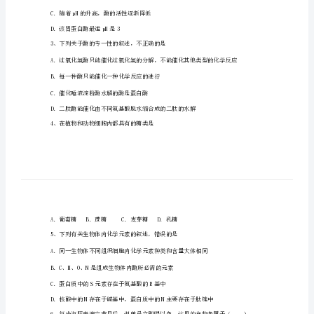
中
学
2024
A．水B．脂质C．
年
高
一
上
学
A．随着pH的升高，酶的活性逐渐升高
期
B．据图推断胃蛋白酶的最适温度是37
C．随着pH的升高，酶的活性逐渐降低
第