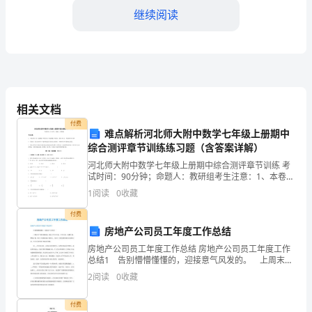
测
继续阅读
试
卷
解
相关文档
付费
析
难点解析河北师大附中数学七年级上册期中
综合测评章节训练练习题（含答案详解）
版
河北师大附中数学七年级上册期中综合测评章节训练 考
试时间：90分钟；命题人：教研组考生注意：1、本卷分
C．蛋白质中的S元素存在于氨基酸的R基中
第I卷（选择题）和第Ⅱ卷（非选择题）两部分，满分100
内
1
阅读
0
收藏
分，考试时间90分钟2、答卷前，考生务必用0
蒙
付费
房地产公司员工年度工作总结
古
房地产公司员工年度工作总结 房地产公司员工年度工作
总结1 告别懵懵懂懂的，迎接意气风发的。 上周末几
土
个同学调侃说：制定了学习计划、工作计划、结婚计
2
阅读
0
收藏
划、攒钱计划、旅行计划和其他计划的人，还有七天时
默
间
付费