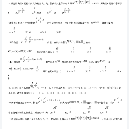
由
点
P
所
7.
作
的
]，则椭圆C的离心率的取值范围是（）
圆
A．
的
8.
两
A.1B.2C.3D.4
条
切
9.
线
互