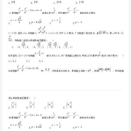
圆，
若
率是()A．B．C．D．
在
3.
椭
，则椭圆F的离心率为（）
圆
上
不
存
4.
在
点
F、F，
P，
5.
12
使
得