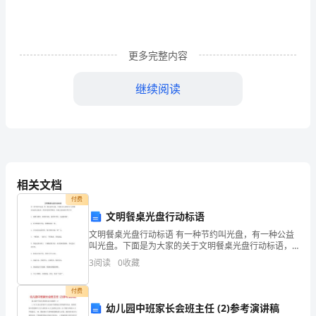
相
垂
更多完整内容
直，
离心率的取值范围是（）
则
继续阅读
椭
A.B.C.D.
圆
10.
的
离
相关文档
付费
心
文明餐桌光盘行动标语
11.
率
12
文明餐桌光盘行动标语 有一种节约叫光盘，有一种公益
叫光盘。下面是为大家的关于文明餐桌光盘行动标语，
的
希望对您有所帮助。欢迎大家阅读参考学习! 1、浪费与
3
阅读
0
收藏
奢侈，两者皆可耻。愿君多节俭，光盘最明智。 2、社
或
()A.B.2C.2D.
取
付费
值
幼儿园中班家长会班主任 (2)参考演讲稿
12.