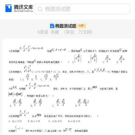
椭
椭圆测试题
圆
椭圆测试题
付费
测
6
阅读
收藏
（
来自
：
万文网
）
试
题
1.
已
知
1.
椭
圆
与
2.