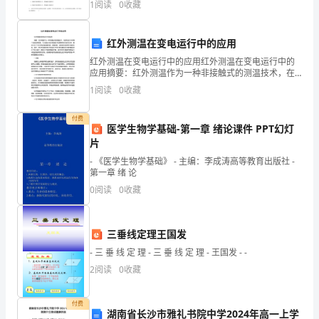
1
阅读
0
收藏
选择题）两部分，满分100分，考试时间90分钟2
E：
+=1（a
红外测温在变电运行中的应用
16.
红外测温在变电运行中的应用红外测温在变电运行中的
＞
应用摘要：红外测温作为一种非接触式的测温技术，在
变电运行中具有广泛的应用前景。本文通过对红外测温
b
作圆的两条切线互相垂直，则离心率为
1
阅读
0
收藏
技术的原理和特点进行分析，重点讨论了它在变电设备
温度检测
＞
17.
付费
12
医学生物学基础-第一章 绪论课件 PPT幻灯
0）
片
过
- 《医学生物学基础》 - 主编：李成涛高等教育出版社 -
第一章 绪 论
点
0
阅读
0
收藏
P
1.
三垂线定理王国发
已
- 三 垂 线 定 理 - 三 垂 线 定 理 - 王国发 - -
知
2
阅读
0
收藏
椭
圆
付费
湖南省长沙市雅礼书院中学2024年高一上学