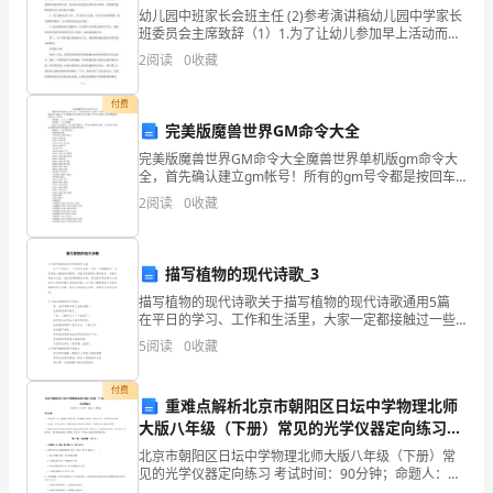
幼儿园中班家长会班主任 (2)参考演讲稿幼儿园中学家长
范
班委员会主席致辞（1）1.为了让幼儿参加早上活动而不
是推延正常的教学活动，我希望家长们能够尽力让小孩
围
2
阅读
0
收藏
（A）（B）6（C）8(D)12
们在8点之前到达公园，由于我们开场在8点开场说
是
付费
完美版魔兽世界GM命令大全
（
13.
完美版魔兽世界GM命令大全魔兽世界单机版gm命令大
）
全，首先确认建立gm帐号！所有的gm号令都是按回车
之后输入.号令数据(注重：绝对于是不要忘了点以及空
2
阅读
0
收藏
A.
格)(另有要端选本身的人士才有效)改等级：.set
B.
描写植物的现代诗歌_3
14.
C.
描写植物的现代诗歌关于描写植物的现代诗歌通用5篇
在平日的学习、工作和生活里，大家一定都接触过一些
D.2.
使用较为普遍的诗歌吧，诗歌具有精炼含蓄的特点，起
5
阅读
0
收藏
着反映社会生活、表达思想感情的作用。其实很多朋友
已
都
付费
知
重难点解析北京市朝阳区日坛中学物理北师
大版八年级（下册）常见的光学仪器定向练习试
椭
卷（详解版）
15.
北京市朝阳区日坛中学物理北师大版八年级（下册）常
见的光学仪器定向练习 考试时间：90分钟；命题人：教
圆
研组考生注意：1、本卷分第I卷（选择题）和第Ⅱ卷（非