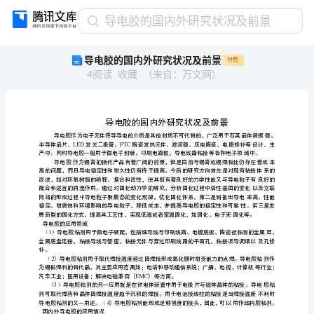
导
导电胶的国内外研究状况及前景
电
导电胶的国内外研究状况及前景
付费
胶
4
阅读
收藏
（
来自
：
万文网
）
的
国
内
外
研
究
状