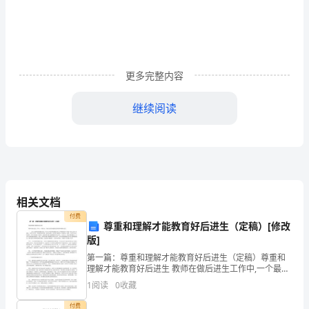
子
元
件
更多完整内容
传
导
继续阅读
导
电
Three-Bond
的
介
相关文档
付费
质
尊重和理解才能教育好后进生（定稿）[修改
版]
是
PCBA
第一篇：尊重和理解才能教育好后进生（定稿）尊重和
理解才能教育好后进生 教师在做后进生工作中,一个最突
其
出、最应注意的问题就是要尊重和理解后进生。 一、 为
1
阅读
0
收藏
什么要尊重和理解后进生? 首先,只有尊重和理解后
他
付费