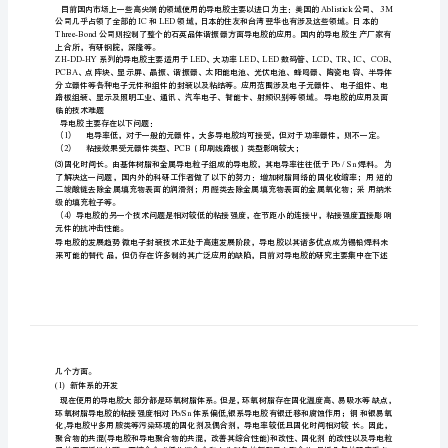
况
及
前
景
导
电
胶
的
国
内
外