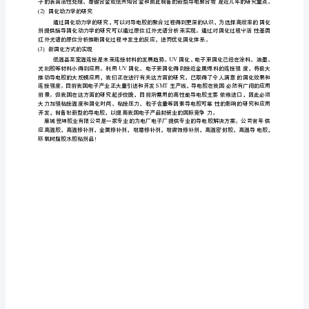
研
究
状
况
及
导电胶的应用领域
前
1
（）
景
导
补。
电
2）
（
胶
作
为
电
3
（）