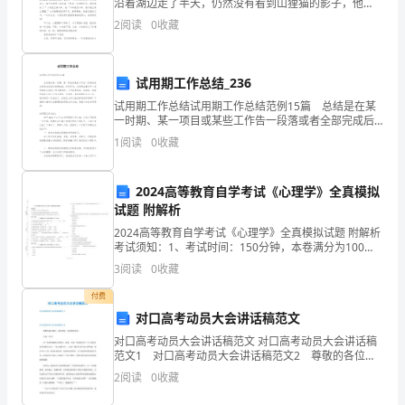
沿着湖边走了半天，仍然没有看到山狸猫的影子，他
想;"山狸猫该不是不会来了吧!”那山狸猫存在自己身边的
品
2
阅读
0
收藏
这袋粮食该怎么办呢?”正在这时，一只大灰狼走了
体
试用期工作总结_236
谐
试用期工作总结试用期工作总结范例15篇 总结是在某
振
一时期、某一项目或某些工作告一段落或者全部完成后
进行回顾检查、分析评价，从而得出教训和一些规律性
1
阅读
0
收藏
器、
认识的一种书面材料，它可使零星的、肤浅的、表面的
半
2024高等教育自学考试《心理学》全真模拟
试题 附解析
导
2024高等教育自学考试《心理学》全真模拟试题 附解析
体
考试须知：1、考试时间：150分钟，本卷满分为100
分。 2、请首先按要求在试卷的指定位置填写您的姓名、
3
阅读
0
收藏
品
准考证号等信息。 3、请仔细阅读各种题目的
付费
片、
对口高考动员大会讲话稿范文
LED
对口高考动员大会讲话稿范文 对口高考动员大会讲话稿
范文1 对口高考动员大会讲话稿范文2 尊敬的各位领
发
导、各位老师、亲爱的同学们： 大家上午好! 20~~高
2
阅读
0
收藏
考的硝烟还未散尽，滦南一中高二年级便