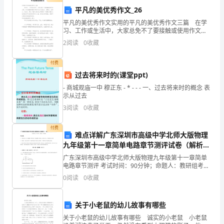
材
平凡的美优秀作文_26
平凡的美优秀作文实用的平凡的美优秀作文三篇 在学
临的技术难题
质
习、工作或生活中，大家总免不了要接触或使用作文
吧，作文根据体裁的不同可以分为记叙文、说明文、应
2
阅读
0
收藏
不
用文、议论文。那么一般作文是怎么写的呢？下面是小
编为大
可
（1）
付费
过去将来时的(课堂ppt)
代
- 商城观庙一中 穆正东 - * - - - 一、过去将来时的概念 表
示从过去
替
3
阅读
0
收藏
的，
付费
广
难点详解广东深圳市高级中学北师大版物理
九年级第十一章简单电路章节测评试卷（解析版
泛
含答案）
广东深圳市高级中学北师大版物理九年级第十一章简单
电路章节测评 考试时间：90分钟；命题人：教研组考生
用
注意：1、本卷分第I卷（选择题）和第Ⅱ卷（非选择题）
级的填充粒子等。
0
阅读
0
收藏
两部分，满分100分，考试时间90分钟2、答卷前
于
（4）
石
关于小老鼠的幼儿故事有哪些
关于小老鼠的幼儿故事有哪些 诚实的小老鼠 小老鼠
元件的抗冲击性能。
英