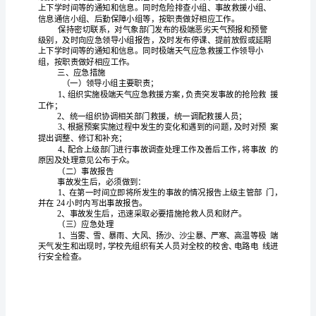
预
(一)人民至上，
至上。
固
以人民为中心
展理
案
保
群
生命安全放
首位
实保障
群
将确
人民
众
在
，切
人民
众
为
全
保障
灾群
本生
推
气
灾害知
普
增
全
，
受
众基
活。
进
象
识
及，
强
民
了
加
灾意
救
救
能
实
亡
财产损
减
识和自
互
技
，切
减少人员伤
和
强
防
防抗救
合
持
灾
救灾
(二)以
为主，
相结
。坚
常态减
和非常态
学
校
努
实
注重灾
救助向注重灾前
防转变
应对
统一，
力
现从
后
预
，从
单一
安
灾种向综合
灾转变
气
灾害损
向
轻气
灾害
象
减
，从减少
象
失
减
象
风
全
工
转变
守牢气
防灾
灾第
道防线
，
象
减
一
作，
持
本
安全第
有序
高效的
(三)坚
以人为
、
一、统一
、快速
保