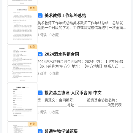
校
量、教
(2)
疏散引
组
黄笃
园，
付费
美术教师工作年终总结
防
负
指
生转
安全场
责
挥师
移到
美术教师工作年终总结美术教师工作年终总结 总结就
是把一个时段的学习、工作或其完成情况进行一次全面
范
系统的总结，它可以帮助我们有寻找学习和工作中的规
1
阅读
0
收藏
(3)
律，因此我们要做好归纳，写好总结。那么总结要注意
通讯联
：
倩、王
责
外
信
沟通和上
极
有
付费
端
作。
2024酒水购销合同
天
2024酒水购销合同合同编号：2024甲方：【甲方名称】
（以下简称为“甲方”）地址：【甲方地址】联系方式：
(4)
救护组
人员
【甲方联系方式】乙方：【乙方名称】（以下简称为“乙
气
3
阅读
0
收藏
方”）地址：【乙方地址】联系方式：【乙方联系
安
负
场
实
有效的救护
并
第
就
送
责为现
伤员
施及时
，
在
一时间
近
全
投资基金协议-人民币合同-中文
院
医
。
第一篇范文：合同编号：_______投资基金协议名称：
事
____________________地址：____________________法定代表
人：______________联系电话：____
(5)
物
管
组
3
阅读
0
收藏
品
理
故
的
付费
普通生物学试题集