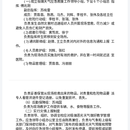
预
案
小
学
重
学校安
保障全
生的安
打
谐
为了加强
工作，
师
，
和
大
气
防范极
气安全
故的发生
并能
善的
突发
端天
事
，
快速、及时、妥
处理
象
件
实有效降
极
气安全
故的发生
保学校各
育
，切
低
端天
事
，确
项教
教
灾
害
的
根据
关文件
定本
案
工作
顺利开展，
上级相
要求，制
预
应
急