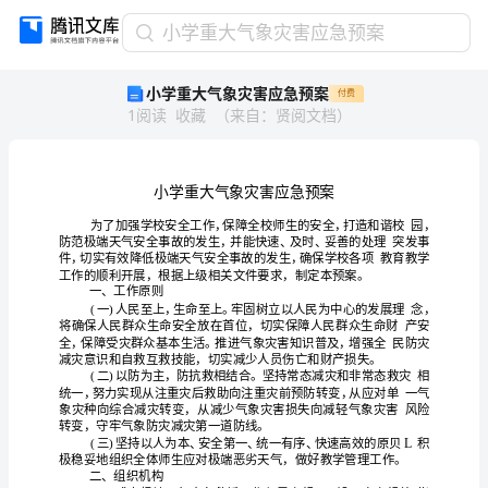
小
小学重大气象灾害应急预案
学
小学重大气象灾害应急预案
付费
重
1
阅读
收藏
（
来自
：
贤阅文档
）
大
气
象
灾
害
应
急