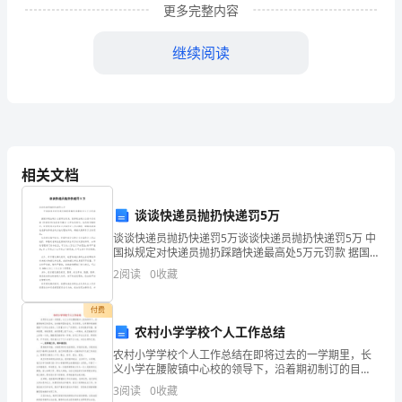
更多完整内容
极稳
组
全体
生应对极
劣
气
做好
学管
障
妥地
织
师
端恶
天
，
教
继续阅读
全
组
二、
织
校
立极
气应急救援
组
(一)成
端天
工作领导小
，下设个小
师
生
刚
挥:傅兆
相关文档
的
总指
副
安
谈谈快递员抛扔快递罚5万
谈谈快递员抛扔快递罚5万谈谈快递员抛扔快递罚5万 中
全，
成员：贾翡翡、
燕、马杰、刘辉、
平、张伟及
国拟规定对快递员抛扔踩踏快递最高处5万元罚款 据国务
院法制办公室网站消息，国务院法制办公室今日起就
打
2
阅读
0
收藏
《快递条例(征求意见稿)》公开征求意
(1)
抢险
组
李桂
瑞
行动
：
平、张
造
付费
农村小学学校个人工作总结
负
发生
然灾害
组
场营救
和
责
自
时迅速
织人员开展现
农村小学学校个人工作总结在即将过去的一学期里，长
谐
义小学在腰陂镇中心校的领导下，沿着期初制订的目
避免
亡
财产损
人员伤
和
标，全体教师团结奋进，务实进取。这学期学校继续遵
3
阅读
0
收藏
循“以学生为根本，以质量为中心”的原则，在学校教学质