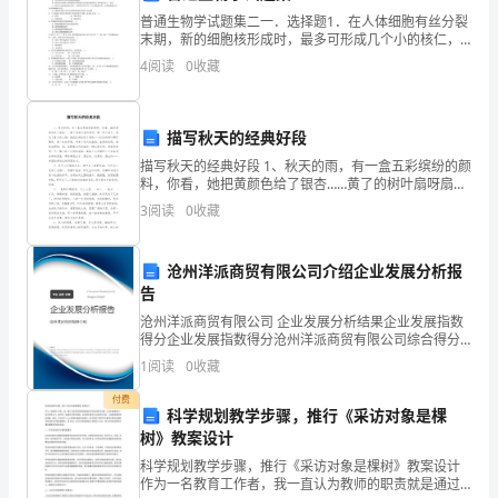
发
普通生物学试题集二一．选择题1．在人体细胞有丝分裂
末期，新的细胞核形成时，最多可形成几个小的核仁，
生，
然后再汇集成一个大的核仁( ) A．5个 B．10个 C．46个
4
阅读
0
收藏
D．23个2．
并
能
描写秋天的经典好段
快
描写秋天的经典好段 1、秋天的雨，有一盒五彩缤纷的颜
料，你看，她把黄颜色给了银杏……黄了的树叶扇呀扇
速、
呀，像一把小扇子，扇走了夏天的火热；她把红颜色给
3
阅读
0
收藏
了枫树……红红的枫叶飘呀飘呀，像一枚枚邮票，邮
及
沧州洋派商贸有限公司介绍企业发展分析报
时、
告
负
善保管
场抢救出
的物
对
重
险物
责妥
从现
来
品，
贵
和危
妥
沧州洋派商贸有限公司 企业发展分析结果企业发展指数
得分企业发展指数得分沧州洋派商贸有限公司综合得分
专
看管并
件登
造
免重
损
人
逐
记
册，以
复
善
说明：企业发展指数根据企业规模、企业创新、企业风
1
阅读
0
收藏
险、企业活力四个维度对企业发展情况进行评价。该企
的
业的
付费
（6）
后勤
科学规划教学步骤，推行《采访对象是棵
处
树》教案设计
负
场
护
提供车辆
食物等
务
责为现
教
工作
、水、
服
科学规划教学步骤，推行《采访对象是棵树》教案设计
理
作为一名教育工作者，我一直认为教师的职责就是通过