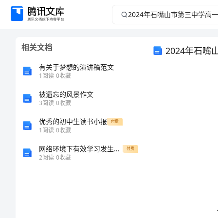
2024
年
相关文档
2024年石
石
有关于梦想的演讲稿范文
嘴
1
阅读
0
收藏
山
被遗忘的风景作文
3
阅读
0
收藏
市
优秀的初中生读书小报
付费
1
阅读
0
收藏
第
网络环境下有效学习发生的条件及策略探究的论文
付费
2
阅读
0
收藏
三
中
学