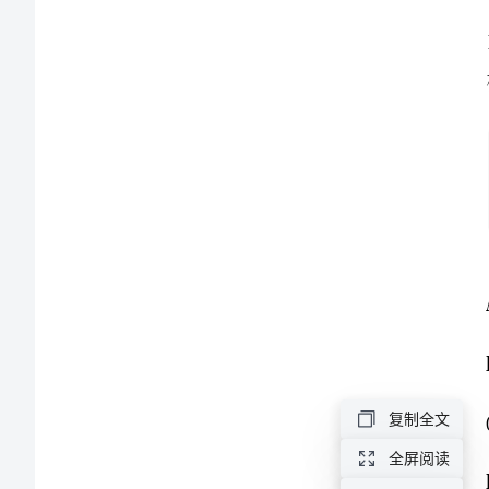
高
一
生
物
上
册
期
末
14
复制全文
学
全屏阅读
业