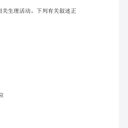
N—DNA(相对分子质量为a)和N—DNA(相对分子质量为b)。将亲代大肠杆菌转
移到含N的培养基上，连续繁殖两代(Ⅰ和Ⅱ)，用离心方法分离得到的结果