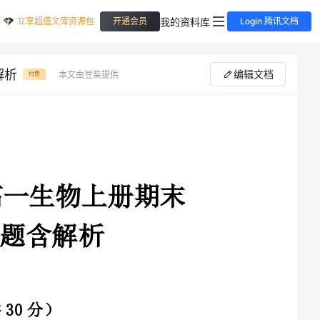
立享超值文库资源包
我的资料库
开通会员
Login 腾讯文档
解析
编辑文档
本文由豆柴提供
付费
2024年石嘴山市第三中学高一生物上册期末
1、图为某高等植物叶肉细胞中A、B两种细胞器及相关生理活动。下列有关叙述正