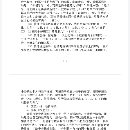
相
邻
活动准备：
数》
活动过程：
中
2、线上游戏：《好朋友抱抱抱》
班
数
三个人抱在一起）重复进行两次。
学
3、回座位。
优
秀
（2）游戏：《小花开门》。
教
案