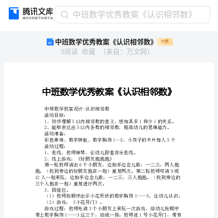
中
中班数学优秀教案《认识相邻数》
班
中班数学优秀教案《认识相邻数》
付费
数
3
阅读
收藏
（
来自
：
万文网
）
学
优
秀
教
案
《认
中班数学教案设计:认识相邻数
识
活动目标：