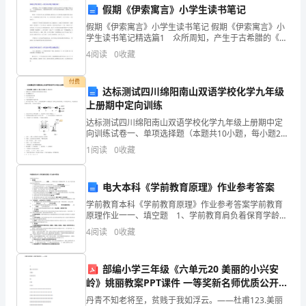
解
假期《伊索寓言》小学生读书笔记
假期《伊索寓言》小学生读书笔记 假期《伊索寓言》小
5
学生读书笔记精选篇1 众所周知，产生于古希腊的《伊
索寓言》是西方文学中不可忽视的“镇山之宝”。它用简练
以
4
阅读
0
收藏
的语言、易懂的道理反映了当时社会的弱肉强食，也
内
付费
达标测试四川绵阳南山双语学校化学九年级
相
上册期中定向训练
达标测试四川绵阳南山双语学校化学九年级上册期中定
邻
向训练试卷一、单项选择题（本题共10小题，每小题2
分，共20分）1、硫磺在氧气中燃烧的实验现象描述正确
数
1
阅读
0
收藏
的是A．发出耀眼的白光B．发出淡蓝色的火焰C．产生
的
电大本科《学前教育原理》作业参考答案
意
学前教育本科《学前教育原理》作业参考答案学前教育
原理作业一一、填空题 1、学前教育肩负着保育学龄前
义，
儿童，促使他们在体、智、德、美各方面得到全面发展
4
阅读
0
收藏
的任务。2、学前教育学的任务是研究学
感
知
部编小学三年级《六单元20 美丽的小兴安
岭》姚丽教案PPT课件 一等奖新名师优质公开课
其
获奖教学设计
丹青不知老将至，贫贱于我如浮云。——杜甫123.美丽