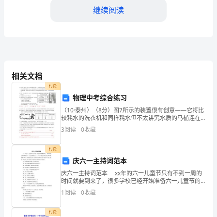
认
继续阅读
识
相
邻
数
相关文档
邻数是几和几？
活
付费
4、交流小结，收拾学具。
物理中考综合练习
动
5、游戏《找朋友》。
（10·泰州）（8分）图7所示的装置很有创意——它将比
较耗水的洗衣机和同样耗水但不太讲究水质的马桶连在
目
一起：上部是洗衣机（有关技术参数见铭牌），下部是
3
阅读
0
收藏
马桶，中间设有贮水箱．洗衣机还设有加热功能，洗涤
标：
前
付费
1、
庆六一主持词范本
初
庆六一主持词范本 xx年的六一儿童节只有不到一周的
时间就要到来了，很多学校已经开始准备六一儿童节的
步
3和5。（游戏可反复进行）。
晚会了，各位小朋友主持人的主持词准备好了吗？下面
1
阅读
0
收藏
就由出guo主持词栏目带给大家一份庆六一的主持词，
效果分析及反思：
理
付费