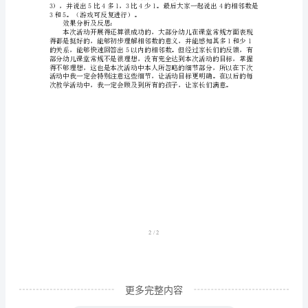
《认
识
相
出2的相邻数有两个，1和3)。
邻
数》
中
班
数，也就是它的相邻数。）
数
学
教
案
1/2
设
计:
更多完整内容