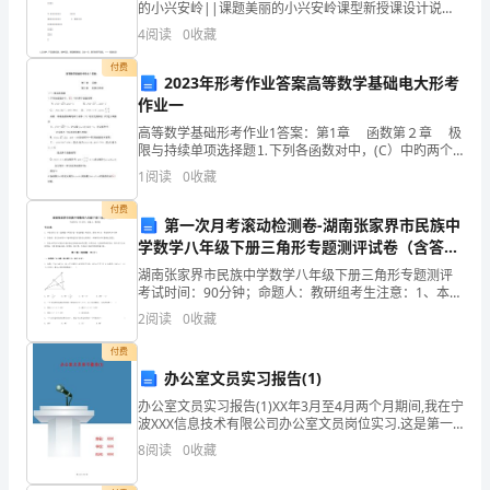
的小兴安岭||课题美丽的小兴安岭课型新授课设计说明
多
《美丽的小兴安岭》是三年级上册第二十三课文章。这
4
阅读
0
收藏
篇课文讲述了我国东北小兴安岭一年四季的美丽景色和
1
丰
付费
2023年形考作业答案高等数学基础电大形考
和
2/2
作业一
少
高等数学基础形考作业1答案：第1章 函数第２章 极
限与持续单项选择题⒈下列各函数对中，(C）中旳两个
1
函数相等． A. , B. ， C. ， D． ，分析：判断函数
1
阅读
0
收藏
相等旳两个条件（
的
付费
第一次月考滚动检测卷-湖南张家界市民族中
关
学数学八年级下册三角形专题测评试卷（含答案
详解）
湖南张家界市民族中学数学八年级下册三角形专题测评
系。
考试时间：90分钟；命题人：教研组考生注意：1、本卷
分第I卷（选择题）和第Ⅱ卷（非选择题）两部分，满分
2、
2
阅读
0
收藏
100分，考试时间90分钟2、答卷前，考生务必用
能
付费
办公室文员实习报告(1)
够
办公室文员实习报告(1)XX年3月至4月两个月期间,我在宁
波XXX信息技术有限公司办公室文员岗位实习.这是第一
表
次正式与社会接轨踏上工作岗位,开始与以往完全不一样
8
阅读
0
收藏
的生活.每天在规定的时间上下班,上班期间
达