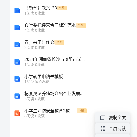
（全
《劝学》教案_33
付费
1
阅读
0
收藏
文）
食堂委托经营合同标准范本
付费
4
阅读
0
收藏
最
春，来了！作文
付费
新
2
阅读
0
收藏
实
2024年湖南省长沙市浏阳市试验检测师之交通工程考试题库附完整答案【夺冠系列】
1
阅读
0
收藏
现
小学转学申请书模板
中
161
阅读
0
收藏
小
杞县奥涵养殖场介绍企业发展分析报告
3
阅读
0
收藏
学
“一
小学生消防安全教育2教学教材
付费
6
阅读
0
收藏
复制全文
校
全屏阅读
一