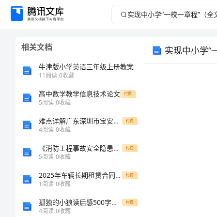
实
现
相关文档
实现中小学“
中
牛津版小学英语三年级上册教案
小
11
阅读
0
收藏
高中数学教学信息技术论文
学
付费
5
阅读
0
收藏
“一
难点详解广东深圳市宝安中学数学七年级上册一元一次方程综合测试试题（含详细解析）
付费
4
阅读
0
收藏
校
《消防工程事故安全隐患应急预案》
付费
5
阅读
0
收藏
一
2025年车辆长期租赁合同模板协议
付费
章
1
阅读
0
收藏
孤独的小狼读后感500字作文
付费
程”
4
阅读
0
收藏