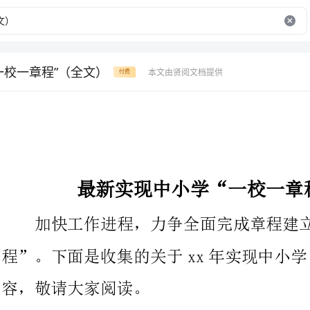
一校一章程”（全文）
本文由贤阅文档提供
付费
最新实现中小学“一校一章程”（全文）
加快工作进程，力争全面完成章程建立任务，实现“一校一章
程”。下面是收集的关于xx年实现中小学“
容，敬请大家阅读。
为全面推进依法治校，建立现代学校制度，年初山东省教育厅
印发《关于推进中小学章程建立的指导意见》，全面启动建立工
作。近日又召开中小学章程建立现场会，加快