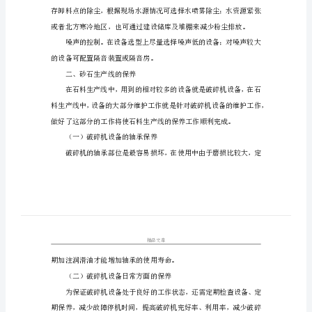
产
线
范
文
大
全》
《循
环
30mg/nm³
经
济
下