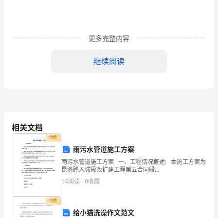
经
济
下
更多完整内容
的
精品文章
继续阅读
砂
石
（二）破碎机设备日常方
料
生
相关文档
产
付费
雨污水管道施工方案
线
机磨损，延长破碎机使用寿命。
雨污水管道施工方案 一、工程情况概述: 本施工方案为
循
昆洛路入城段改扩建工程第五合同段
(K17+661.5~K17+960)雨污水管施工方案 雨污水管布
（三）破碎机设备润滑方
14
阅读
0
收藏
置情况如下:雨水管布设道路红线内侧 6
环
付费
经
给小猫洗澡作文范文