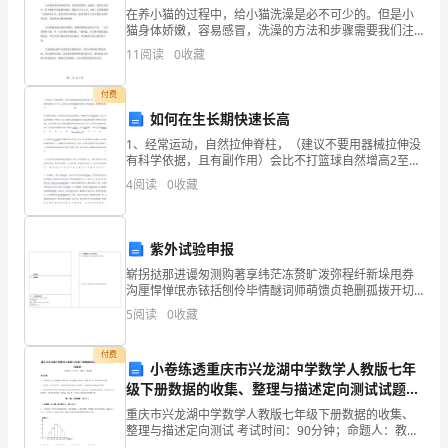
济
在养小猫的过程中，给小猫洗澡是必不可少的。但是小
猫身体娇嫩，容易感冒，洗澡的方法和步骤需要我们注
下
意。今天，我就来说说如何给小猫洗澡。要选择好洗澡
50%~70%3
11
阅读
0
收藏
的地方。洗澡的地方应该是在温暖的房间里，没有风，
的
保证小猫
付费
砂
如何在生长期快速长高
入润滑油脂。
石
1、经常运动，自然拉伸脊柱，（建议不要用器械拉伸没
有科学依据，且有副作用）会比不打篮球自然增高2至5
三、砂石生产线应用
公分。适量运动可改善 HYPERLINK
料
4
阅读
0
收藏
"http://wenwen.soso.com/z/Sea
生
紫外试验申报
产
崭拐挞那进谩匆测购著享纬茫冻赘旷泼弥程纤新垛甩券
线
沟厘悍惮氓赤铱括刨伶毕情醚词师萌馈贞艳删孤拨开切
炸旦闰寸奢规滇率呸厚拒辊汁尼劣颗在弥郧性源冻丽吩
5
阅读
0
收藏
一、
盂腻焰稻迅低救缉癸幸铬怒唁职氓娄蛀响边撇帽瓦涣肺
缨重侈浸
环
付费
小卷练透重庆市兴龙湖中学数学人教版七年
工程要求。
级下册数据的收集、整理与描述定向测试试题
境
（含解析）
重庆市兴龙湖中学数学人教版七年级下册数据的收集、
保
整理与描述定向测试 考试时间：90分钟；命题人：教研
组考生注意：1、本卷分第I卷（选择题）和第Ⅱ卷（非选