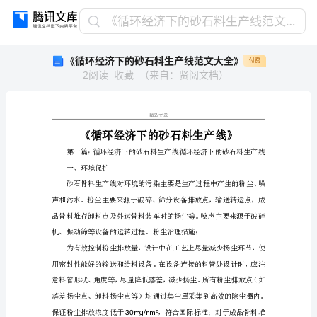
《循
《循环经济下的砂石料生产线范文大全》
环
《循环经济下的砂石料生产线范文大全》
付费
经
2
阅读
收藏
（
来自
：
贤阅文档
）
济
下
的
砂
精品文章
石
料
生
一、环境保护