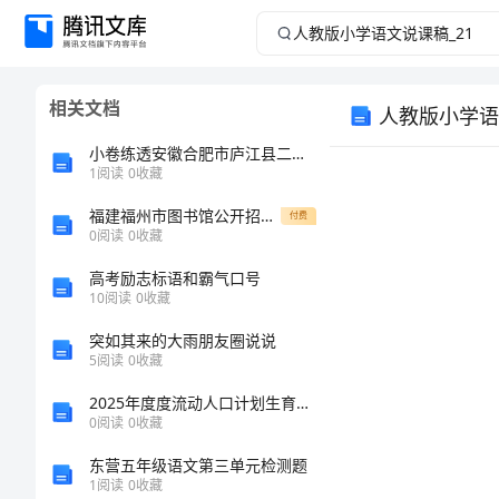
人
教
相关文档
人教版小学语
版
小卷练透安徽合肥市庐江县二中物理八年级下册期末考试定向训练练习题
小
1
阅读
0
收藏
福建福州市图书馆公开招聘公益性聘用制岗位2人同步测试模拟卷第7期
学
付费
0
阅读
0
收藏
语
高考励志标语和霸气口号
10
阅读
0
收藏
文
突如其来的大雨朋友圈说说
5
阅读
0
收藏
说
2025年度度流动人口计划生育工作总结范文
课
0
阅读
0
收藏
东营五年级语文第三单元检测题
稿
1
阅读
0
收藏