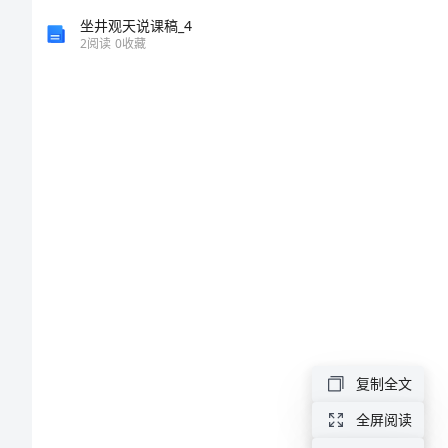
_21
坐井观天说课稿_4
2
阅读
0
收藏
人
教
版
小
学
语
文
说
课
稿
复制全文
实
全屏阅读