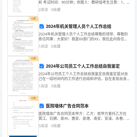
而
析 考试时间：90分钟；命题人：教研组考生注意：1、
本卷分第I卷（选择题）和第Ⅱ卷（非选择题）两部分，满
2
阅读
0
收藏
分100分，考试时间90分钟2、答卷前，考生务
本
付费
次
2024年机关管理人员个人工作总结
职
2024年机关管理人员个人工作总结尊敬的领导、尊敬的
各位同事：大家好！我是XX部门的XX，我在此向各位领
导和同事们汇报2024年个人工作总结。2024年是充满挑
代
1
阅读
0
收藏
战和机遇的一年。在这一年里，我在各级领导
会
付费
2024年公司员工个人工作总结自我鉴定
的
2024年公司员工个人工作总结自我鉴定自我鉴定是对自
主
己在一段时间内的工作进行总结和评估，旨在发现自身
存在的问题，明确自身的优势和不足，并为以后的工作
1
阅读
0
收藏
要
提供指导和改进方向。以下是2024年公司员工个人工作
工
付费
医院墙体广告合同范本
作
医院墙体广告合同范本甲方：乙方：就甲方委托乙方在
晋江、石狮、泉州、惠安、泉港、南安、安溪、永春、
方
德化等几个乡镇制作户外刷墙广告事宜，经双方友好协
5
阅读
0
收藏
商形成如下协议：1、制作面积及费用a、面积：每块大
案，
概__