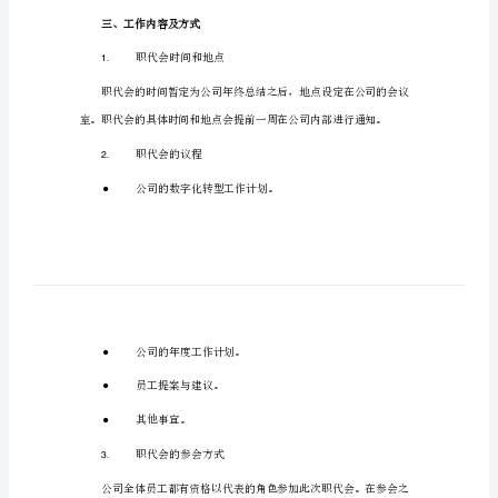
业
职
代
会
工
作
二、目的
方
案
1.
一、
2.
背
景
3.
为
了
作内容及方式
三、工