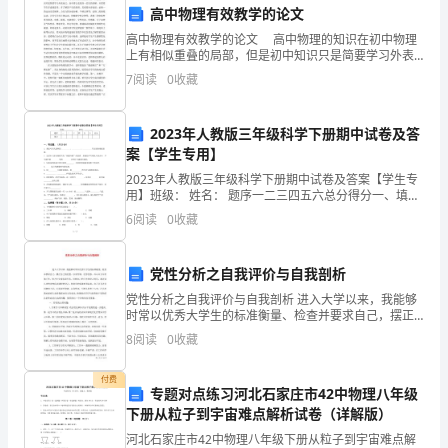
法
高中物理有效教学的论文
定
代表产生方式
4.
高中物理有效教学的论文 高中物理的知识在初中物理
上有相似重叠的局部，但是初中知识只是简要学习外表
的
而已，高中那么是更深一层次的讲解，并需要学生多进
7
阅读
0
收藏
展思考，多了解其产生的原理。其重要内容包括：必修
年
一的
2023年人教版三年级科学下册期中试卷及答
度
案【学生专用】
内
2023年人教版三年级科学下册期中试卷及答案【学生专
用】班级： 姓名： 题序一二三四五六总分得分一、填空
都
题。（共20分）1、我们可以从蚕卵的_____
6
阅读
0
收藏
要
员工提案与建议
5.
党性分析之自我评价与自我剖析
举
党性分析之自我评价与自我剖析 进入大学以来，我能够
行
时常以优秀大学生的标准衡量、检查并要求自己，摆正
自己的位置，以身作则、任劳任怨、尽心尽力尽责地工
8
阅读
0
收藏
作，努力去完成各项任务。回顾自己的工作和学习经历
职
付费
代
专题对点练习河北石家庄市42中物理八年级
下册从粒子到宇宙难点解析试卷（详解版）
会。
河北石家庄市42中物理八年级下册从粒子到宇宙难点解