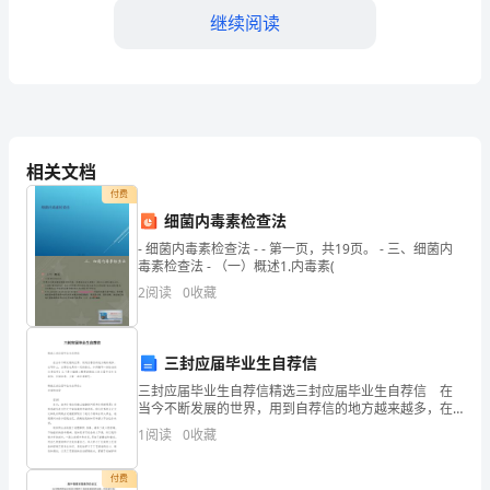
继续阅读
大
会
制
●
公司的年度工作计划。
度
相关文档
●
员工提案与建议。
的
付费
细菌内毒素检查法
落
●
其他事宜。
- 细菌内毒素检查法 - - 第一页，共19页。 - 三、细菌内
实，
毒素检查法 - （一）概述1.内毒素(
2
阅读
0
收藏
公
职代会的参会方式
3.
司
三封应届毕业生自荐信
在
三封应届毕业生自荐信精选三封应届毕业生自荐信 在
当今不断发展的世界，用到自荐信的地方越来越多，在
每
写作上，自荐信也具有一定的格式。如何编写一份恰当
1
阅读
0
收藏
的自荐信呢？以下是小编精心整理的精选三封应届毕业
个
生
付费