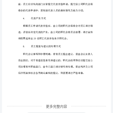
加
职代会时间和地点
1.
强
企
业
内
部
职代会的议程
2.
民
主
●
和
人
民
代
更多完整内容
表