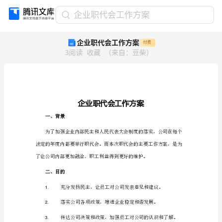
企
企业职代会工作方案
业
企业职代会工作方案
付费
职
3
阅读
收藏
（
来自
：
豆柴
）
代
会
工
作
方
案
企
一、背景