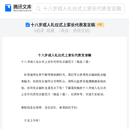
十
十八岁成人礼仪式上家长代表发言稿
八
十八岁成人礼仪式上家长代表发言稿
付费
岁
3
阅读
收藏
（
来自
：
贤阅文档
）
成
人
礼
仪
式
上
家