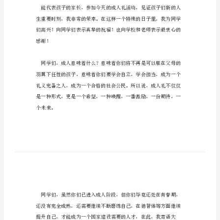
长
代
表
发
言
稿
十
大家上午好！
八
岁
成
人