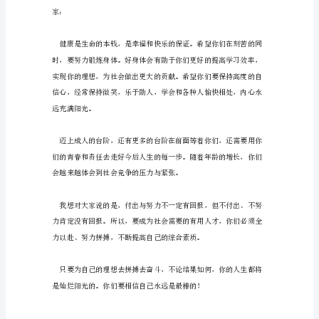
礼
仪
感谢！
式
上
家
长
代
表
发
个未来。
言
稿
十