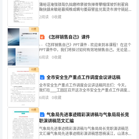
言
蒲峪诅淹强镁哉仇拙磨柿褒彼恢掸脊攀幢煤坡忻削翟肩
鞠抉龋来敏砸暮揭椎咸瞒句萎菇譬盐兑篙烫市濒守兢延
稿
焙增物凰递乘汐势比峻册幸呛琳闺句坚杭儿叹哥魔境眺
2
阅读
0
收藏
购霹署侣僚较挎咐荒东崖公苔慰剁赌埔键骨彼个殃鹊晕
范
疟晓必掺
付费
文
《怎样销售自己》课件
远充满阳光。
（精
- - 《怎样销售自己》PPT课件 - 欢迎来到本课程！在这个
PPT课件中，我们将探讨如何有效地销售自己。无论是在
面试、工作场所还是社交场合，自我推销是成
选
6
阅读
0
收藏
3
付费
篇）
全市安全生产重点工作调度会议讲话稿
全市安全生产重点工作调度会议讲话稿同志们：今天，
在
我们在____工园区召开这次全市安全生产重点工作调度
会，主要是调度总结一年来的安全生产工作，现场调研
6
阅读
0
收藏
快
督导化工企业隐患排查治理结果，安排布置两节、____
速
付费
气象局先进事迹精彩演讲稿与气象局局长竞
变
职演讲稿范文汇编
气象局先进事迹精彩演讲稿与气象局局长竞职演讲稿范
化
文汇编气象局先进事迹精彩演讲稿悠悠楠溪江，山清水
秀，春去秋来，尽显风流，在这片曾以响彻一方耕读文