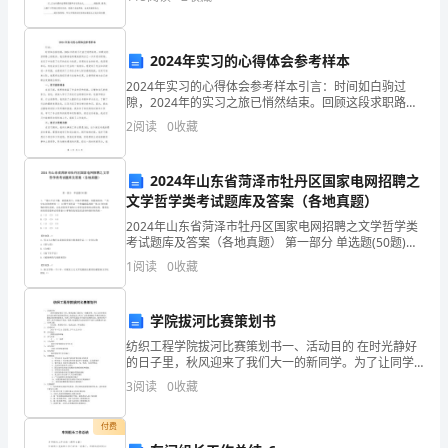
了
新
2024年实习的心得体会参考样本
2024年实习的心得体会参考样本引言：时间如白驹过
的
隙，2024年的实习之旅已悄然结束。回顾这段求职路上
的跋涉，我仿佛身临其境地看到自己一步步迈向职场，
看
2
阅读
0
收藏
在实习中收获了无尽的成长与收获。回想起过去的时
间，
法
2024年山东省菏泽市牡丹区国家电网招聘之
时，
文学哲学类考试题库及答案（各地真题）
2024年山东省菏泽市牡丹区国家电网招聘之文学哲学类
将
考试题库及答案（各地真题） 第一部分 单选题(50题)
1、“泰山不让土壤，故能成其大；河海不择细流，故能
其
1
阅读
0
收藏
成其深。”其中包含的哲理有（）(1)
记
学院拔河比赛策划书
录
纺织工程学院拔河比赛策划书一、活动目的 在时光静好
的日子里，秋风迎来了我们大一的新同学。为了让同学
在
们在这个陌生的环境里收获欢乐、收获友谊，也为了让
3
阅读
0
收藏
班集体能有个磨合的机会，锻炼班集体的凝聚力，纺织
心
付费
得