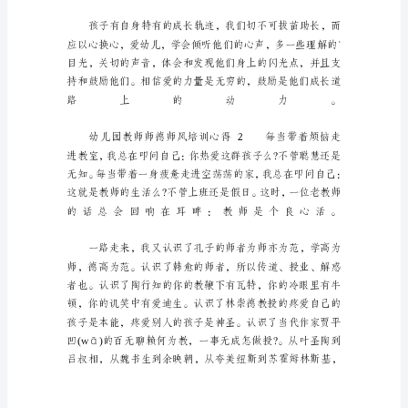
师
风
培
训
心
得
幼
儿
园
教
师
师
德