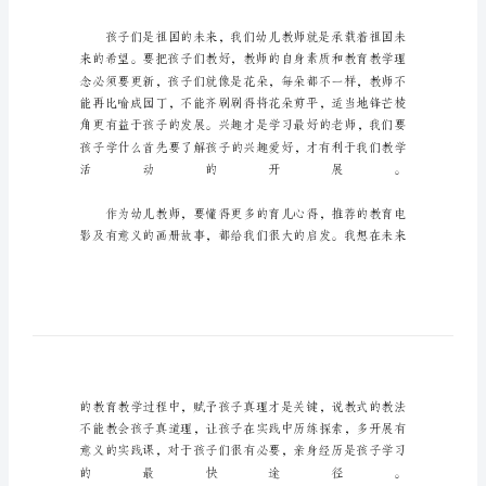
训
心
得
_2
幼
儿
园
教
师
师
德