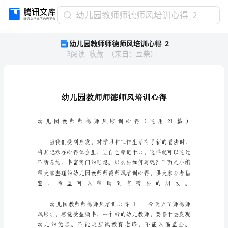
幼
幼儿园教师师德师风培训心得_2
儿
幼儿园教师师德师风培训心得_2
园
3
阅读
收藏
（
来自
：
豆柴
）
教
师
师
德
师
风
培