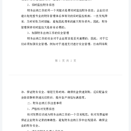
及
注
一、财务出纳工作流
意
1、自动流程化处理
事
项
财
务
出
纳
工
2、实时监控财务信息
作