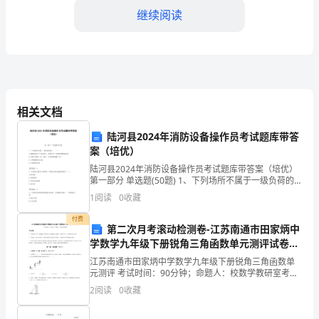
继续阅读
出
纳
工
作
相关文档
已
二、财务出纳工作注意事项
陆河县2024年消防设备操作员考试题库带答
经
1、严格核对发票信息
案（培优）
成
陆河县2024年消防设备操作员考试题库带答案（培优）
第一部分 单选题(50题) 1、下列场所不属于一级负荷的
为
是（ ）。A.建筑高度大于50m的乙、丙类生产厂房和丙
1
阅读
0
收藏
类物品库房B.可燃气体储（
企
付费
业的财务安全。
第二次月考滚动检测卷-江苏南通市田家炳中
业
学数学九年级下册锐角三角函数单元测评试卷
2、适当的财务处理人员培训
（附答案详解）
江苏南通市田家炳中学数学九年级下册锐角三角函数单
日
元测评 考试时间：90分钟；命题人：校数学教研室考生
注意：1、本卷分第I卷（选择题）和第Ⅱ卷（非选择题）
常
2
阅读
0
收藏
两部分，满分100分，考试时间90分钟2、答卷前
运