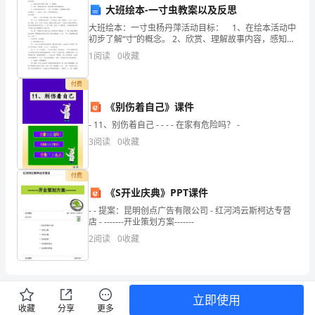
大班绘本-一寸虫教案以及反思
作
大班绘本：一寸虫杨丹萍活动目标： 1、在绘本活动中
初步了解“寸”的概念。 2、欣赏、理解故事内容，感知故
中
事带来的情感体验。 3、尝试使用绘本中的“一寸虫”进行
1
阅读
0
收藏
测量，引起测量的兴趣。活动准
不
3、建立完善的备份管理体系
付费
可
《别伤着自己》课件
或
- 11、别伤着自己 - - - - 在家有危险吗？ -
3
阅读
0
收藏
缺
的
付费
职
《S开业庆典》PPT课件
- - 提案：昆明创点广告有限公司 - 红河鸿云斯柯达专营
位
店 - -------开业策划方案-------
2
阅读
0
收藏
之
一。
财
立即使用
收藏
分享
更多
理的顺畅开展。