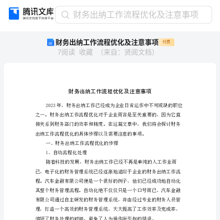
财
财务出纳工作流程优化及注意事项
务
财务出纳工作流程优化及注意事项
付费
出
7
阅读
收藏
（
来自
：
贤阅文档
）
纳
工
作
流
程
优
化