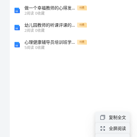
油
做一个幸福教师的心得发言稿合集
付费
漆
2
阅读
0
收藏
合
幼儿园教师的听课评课的心得体会
付费
2
阅读
0
收藏
同
范
心理健康辅导员培训班学习心得[修改版]
付费
5
阅读
0
收藏
本
2024
年
油
漆
合
同
复制全文
1、外
范
全屏阅读