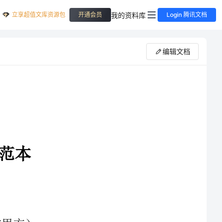
立享超值文库资源包
我的资料库
开通会员
Login 腾讯文档
编辑文档