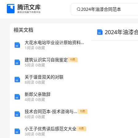
2024
年
相关文档
2024年油漆
油
大花水电站毕业设计原始资料概要
漆
1
阅读
0
收藏
合
建筑认识实习自我鉴定
付费
5
阅读
0
收藏
同
关于谐音双关的对联
8
阅读
0
收藏
范
新郎父亲致辞
4
阅读
0
收藏
本
技术合同范本-技术咨询与服务合同
付费
2024
6
阅读
0
收藏
年
小王子优秀读后感范文大全
付费
3
阅读
0
收藏