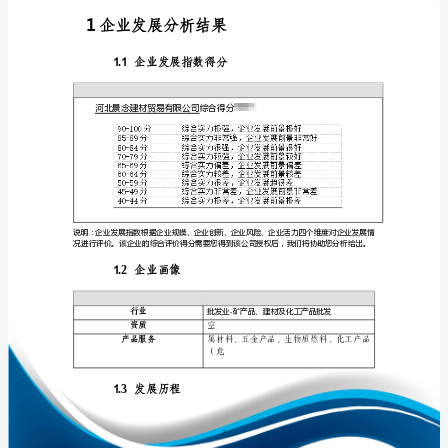
析
报
告
河
免责声明:
北
如需引用或合作，请与我方联系:
景
念
建
材
贸
易
1
有