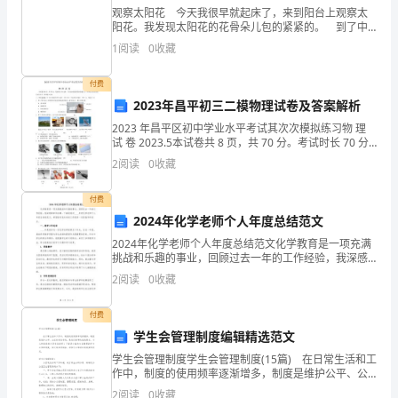
发
观察太阳花 今天我很早就起床了，来到阳台上观察太
阳花。我发现太阳花的花骨朵儿包的紧紧的。 到了中
展
午12：30我又来到了阳台上，发现五颜六色绽开了笑
河北景念建材贸易有限公司综合得分
1
阅读
0
收藏
脸，真是漂亮极了。到了晚上，我看了一会儿的电视，
指
来
付费
数
2023年昌平初三二模物理试卷及答案解析
得
2023 年昌平区初中学业水平考试其次次模拟练习物 理
试 卷 2023.5本试卷共 8 页，共 70 分。考试时长 70 分
分
钟。考生务必将答案答在答题卡上，在试卷上作答无
2
阅读
0
收藏
效。考试完毕后，将答题卡交回
企
付费
业
2024年化学老师个人年度总结范文
2024年化学老师个人年度总结范文化学教育是一项充满
发
挑战和乐趣的事业，回顾过去一年的工作经验，我深感
荣幸和自豪。下面是我对____年度化学老师个人年度总结
2
阅读
0
收藏
展
的范文，希望能对我未来的工作提供一定的指导和启
1.2
企业画像
指
付费
学生会管理制度编辑精选范文
数
类别
学生会管理制度学生会管理制度(15篇) 在日常生活和工
得
作中，制度的使用频率逐渐增多，制度是维护公平、公
行业
-
正的有效手段，是我们做事的底线要求。什么样的制度
2
阅读
0
收藏