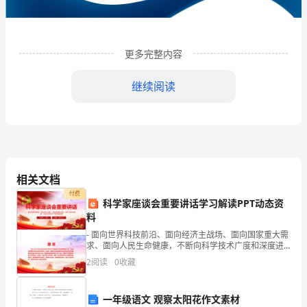
限
公
司
更多完整内容
企
继续阅读
业
发
展
分
相关文档
析
付费
科学家座谈会重要讲话学习解读PPT动态资
结
料
1
企业发展分析结果
- 面向世界科技前沿、面向经济主战场、面向国家重大需
果
求、面向人民生命健康，不断向科学技术广度和深度进
军 - 科学家座谈会重要讲话 - 汇报人：XXX
企
2
阅读
0
收藏
1.1
企业发展指数得分
业
一年级语文 观察太阳花作文素材