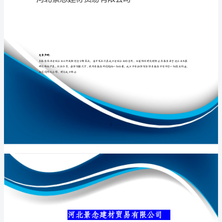
公
司
介
专业品质权威
绍
企
业
发
展
分