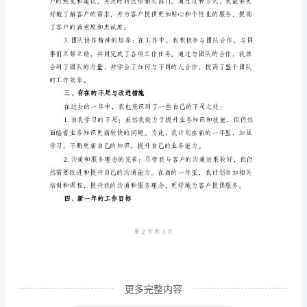
尊
敬
的
领
目标，为贵行带来了一定的业绩。
导、
同
事
们：
二、取得的成绩和经验
您
们
好！
在
更多完整内容
过