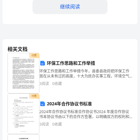
去
继续阅读
的
一
年
下成绩：
里，
相关文档
付费
我
环保工作思路和工作举措
承
环保工作思路和工作举措今年，县委县政府把环保工作
放在从未有过的高度，十大为民办实事工程，环境空气
担
质量提升和水环境提升位列一二，我们感到使命光荣，
3
阅读
0
收藏
也感到压力无限。今年也是新环保法颁布实施的第一
题。
了
年，环境执
付费
银
2024年合作协议书标准
2024年合作协议书标准合作协议书2024 年度合作协议
行
书本协议书由以下的合作方签署，以明确双方的权利和
义务，共同开展合作。一、合作方：甲方：（公司名
前
3
阅读
0
收藏
称）、法定代表人：（法定代表人姓名）、地址：（公
司
了客户的满意度和忠诚度。
台