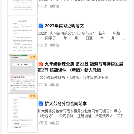
段实习经历，我深刻领悟到了旅游规划的重要性以及规
1
阅读
0
收藏
勤
划过程中需要考虑的各种因素。在这篇报告中，我将分
享我在实
勉
2023年实习证明范文
工
2023年实习证明范文实习证明范文1 兹有_____学校
作，
_____同学于_____年_____月_____日至_____年_____月_____日
在__医院__部门实习。期间，工作主动，成果突出。
1
阅读
0
收藏
为
付费
客
九年级物理全册 第22章 能源与可持续发展
户
第2节 核能课件 （新版）新人教版
- 义务教育教科书（人教版）九年级物理下册 - - - - -
提
3
阅读
0
收藏
供
付费
了
扩大劳务分包合同范本
扩大劳务分包合同范本劳务分包合同合同编号： 甲方
优
（分包方）：公司名称：注册地址：法定代表人：联系
电话：营业执照号码：乙方（劳务方）：个体工商户名
质
8
阅读
0
收藏
称：经营地址：法定代表人：联系电话：营业执照号
码：根据《