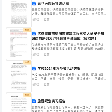
元旦医院领导讲话稿
的
元旦医院领导讲话稿元旦医院领导讲话稿值此辞旧迎新
工
之际，我谨代表县人民医院全体职工向关心、支持医院
建设发展的各级领导，社会各界人士和全县人民表示衷
2
阅读
0
收藏
作
心的感谢！代表医院党总支向一年来兢兢业业、踏实工
作、
的工作效率。
职
付费
优选重庆市德阳市建筑工程三类人员安全知
识岗前培训及继续教育考试题库【模拟题】
责，
三、存在的不足与改进措施
优选重庆市德阳市建筑工程三类人员安全知识岗前培训
并
及继续教育考试题库【模拟题】第I部分 单选题（50题）
1. 根据《建设工程安全生产管理条例》,总包单位应当自
0
阅读
0
收藏
在
行完成建设工程( )的施工。A: 主体结
付费
贵
学校2024年万圣节活动方案
行
学校2024年万圣节活动方案准备：1、糖果、面具（吸
血鬼、巫婆、幽灵、怪兽、骷髅、南瓜娃娃）、巫婆帽
的
子等2、各班创设万圣节环境，制作一些蝙蝠、南瓜灯及
2
阅读
0
收藏
头饰放在英语区，并加上英文准备：1、糖果、面具
指
付费
导
旅游规划实习报告
旅游规划实习报告在实习期间，我有幸加入了一家旅游
下，
规划公司，参与了多个项目的规划和执行过程。通过这
四、新一年的工作目标