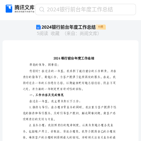
2024
2024银行前台年度工作总结
银
2024银行前台年度工作总结
付费
行
5
阅读
收藏
（
来自
：
尚阅文库
）
前
台
年
度
工
作
尊敬的领导、同事们：
总