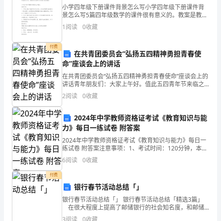
小学四年级下册课件背景怎么写小学四年级下册课件背
构
景怎么写5篇四年级数学的课件很有意义的。教案是教师
为顺利而有效地开展教学活动，根据课程标准，教学大
成
1
阅读
0
收藏
纲和教科书要求及学生的实际情况，下面小编给大家带
来
情
付费
在共青团委员会“弘扬五四精神勇担青春使
况，
命”座谈会上的讲话
在共青团委员会“弘扬五四精神勇担青春使命”座谈会上的
了
讲话青年朋友们：大家上午好。值此五四青年节来临之
际，我们在这里召开团员青年座谈会，主要目的是通过
解
2
阅读
0
收藏
座谈交流，和大家一起坐下来聊聊抗疫期间工作，听一
听大
海
2024年中学教师资格证考试《教育知识与能
4．读表：课本《人--海岸相互作用阶段》表
力》每日一练试卷 附答案
洋
2024年中学教师资格证考试《教育知识与能力》每日一
对
练试卷 附答案注意事项：1、考试时间：120分钟，本卷
满分为150分。 2、请首先按要求在试卷的指定位置填写
6
阅读
0
收藏
您的姓名、准考证号等信息。 3、请仔细阅
大
付费
气、
银行春节活动总结「」
6．板书：地球上的海洋：
陆
银行春节活动总结「」 银行春节活动总结「精选3篇」
在很大程度上提高了邮储银行的社会知名度，和邮储
①面积占71%，储水量占96.53%
银行产品、效劳的社会认知度，对加快业务开展起到了
地
3
阅读
0
收藏