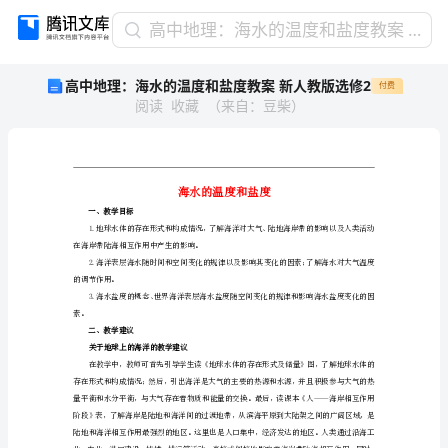
高
高中地理：海水的温度和盐度教案 新人教版选修2
中
高中地理：海水的温度和盐度教案 新人教版选修2
付费
地
阅读
收藏
（
来自
：
豆柴
）
理：
海
水
的
温
度
一、教学目标
和