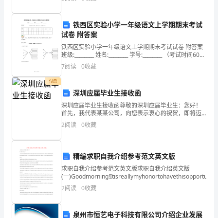
积极的推动作用，接下来是为大家收集的银行春节活动
②大气的主要热源和水源
总
海
③海岸带的开发利用
铁西区实验小学一年级语文上学期期末考试
岸
试卷 附答案
〖海水温度的教学〗
带
铁西区实验小学一年级语文上学期期末考试试卷 附答案
班级:________ 姓名:________ 学号:________ （考试时间60分
钟，满分为10
的
7
阅读
0
收藏
课本《海洋表层温度随纬度的变化》图
影
付费
深圳应届毕业生接收函
响
深圳应届毕业生接收函尊敬的深圳应届毕业生：您好！
首先，我代表某某公司，向您表示衷心的祝贺，即将迈
以
入社会大门，步入人生新的阶段。同时，我也希望能有
2
阅读
0
收藏
机会与您共同发展，成为您职业生涯的伙伴。在当前竞
及
争激烈的
人
精编求职自我介绍参考范文英文版
类
求职自我介绍参考范文英文版求职自我介绍英文版
(一)Goodmorning!Itisreallymyhonortohavethisopportunity
活
2
阅读
0
收藏
动
泉州市恒艺电子科技有限公司介绍企业发展