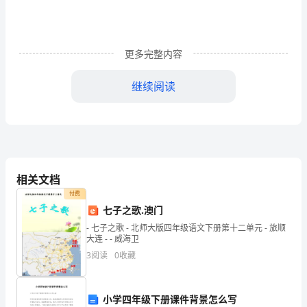
目
标
更多完整内容
1.
地
继续阅读
球
水
素。
体
三、教学过程
的
相关文档
〖引入新课〗
付费
存
七子之歌.澳门
观看录象：《海洋探秘》
在
- 七子之歌 - 北师大版四年级语文下册第十二单元 - 旅顺
〖地球上的海洋的教学〗
大连 - - 威海卫
形
3
阅读
0
收藏
1．读图：《地球水体的存在形式及储量》图
式
和
小学四年级下册课件背景怎么写