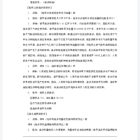
修
2
章节内容的教学做好铺垫。
海
关于海水温度的教学建议
水
的
温
度
对大气温度的调节作用。
和
关于海水盐度的教学建议
盐
度
一、
教
学