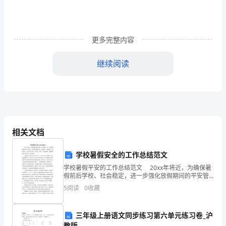
本
学
更多完整内容
期
由
继续阅读
我
担
当
大
相关文档
班
学校暑假安全的工作总结范文
的
学校暑假平安的工作总结范文 20xx年将近，为确保暑
假前后学校、社会稳定，进一步强化放假期间的平安管
英
理，切实做到措施得力、教育到人、排查到点、整改到
5
阅读
0
收藏
位，让全乡师生度过一个欢乐、祥和、平安的假期，现
语
三年级上册语文同步练习第六单元练习卷_沪
教
教版