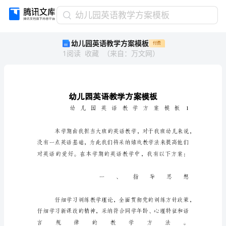
幼
幼儿园英语教学方案模板
儿
幼儿园英语教学方案模板
付费
园
1
阅读
收藏
（
来自
：
万文网
）
英
语
教
学
方
案
模