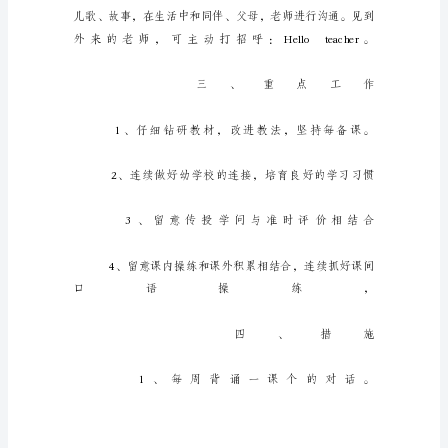
幼
儿
园
英
语
教
学
方
案
模
板
1