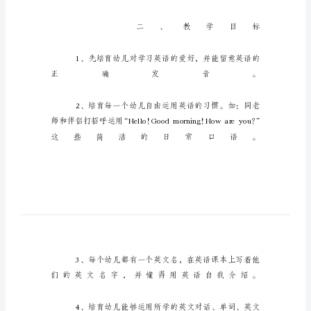
板
幼
儿
园
英
语
教
学
方
案
模
板