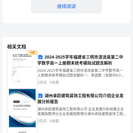
通
继续阅读
过
不
断
相关文档
地
竞争力并取得更好的销售业绩。
付费
努
2024-2025学年福建省三明市清流县第二中
学数学高一上册期末统考模拟试题含解析
力
2024-2025学年福建省三明市清流县第二中学数学高一
上册期末统考模拟试题含解析一、单选题（本题共8小
和
题，每题5分，共40分）1、下列函数中，既不是奇函数
2
阅读
0
收藏
也不是偶函数的是A. B.C. D.2、已知
学
湖州卓跃建筑装饰工程有限公司介绍企业发
习，
展分析报告
力，以成为一名优秀的保险
我
湖州卓跃建筑装饰工程有限公司 企业发展分析结果企业
发展指数得分企业发展指数得分湖州卓跃建筑装饰工程
有限公司综合得分说明：企业发展指数根据企业规模、
总
2
阅读
0
收藏
企业创新、企业风险、企业活力四个维度对企业发展情
况进
结