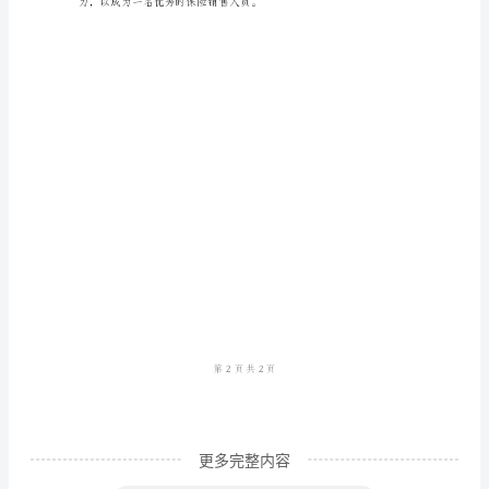
间
里，
客户最新和最适合的保险产品。
我
一
直
从
事
保
险
销
售
工
更多完整内容
作，