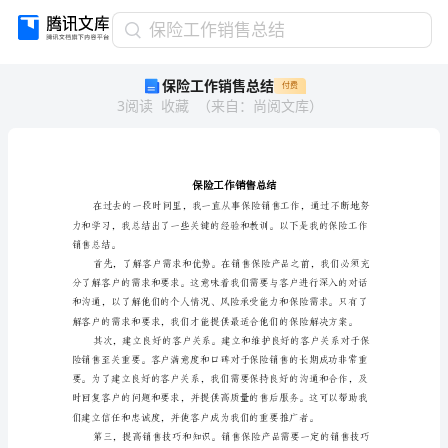
保
保险工作销售总结
险
保险工作销售总结
付费
工
3
阅读
收藏
（
来自
：
尚阅文库
）
作
销
售
总
结
保
险