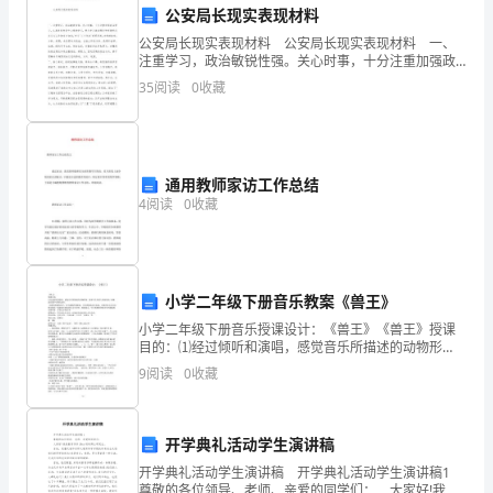
公安局长现实表现材料
出
公安局长现实表现材料 公安局长现实表现材料 一、
注重学习，政治敏锐性强。关心时事，十分注重加强政
了
治学习，认真组织党委中心组的学习，带头学习政治理
35
阅读
0
收藏
论和市场经济及公安工作的有关知识，学习"三个
一
些
关
通用教师家访工作总结
4
阅读
0
收藏
键
的
经
小学二年级下册音乐教案《兽王》
小学二年级下册音乐授课设计：《兽王》《兽王》授课
验
目的：⑴经过倾听和演唱，感觉音乐所描述的动物形
象，教育学生珍爱人类的朋友--动物，提高保护动物的意
和
9
阅读
0
收藏
识。⑵能用清楚的咬字、吐字演稿件课歌曲。并有感情
地进行
教
开学典礼活动学生演讲稿
训。
开学典礼活动学生演讲稿 开学典礼活动学生演讲稿1
尊敬的各位领导、老师、亲爱的同学们： 大家好!我是