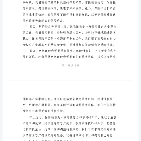
工
销售总结。
作
销
售
总
结
在
过
去
的
一
段
时