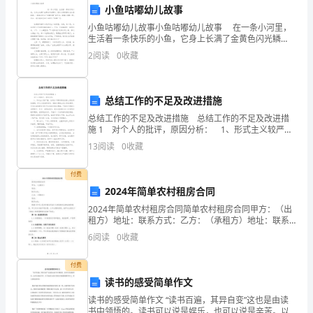
是
小鱼咕嘟幼儿故事
小鱼咕嘟幼儿故事小鱼咕嘟幼儿故事 在一条小河里，
同法，以实现合同关系的和谐与稳定。
市
生活着一条快乐的小鱼，它身上长满了金黄色闪光鳞
片，因为它特别喜欢在水里跳跃，一跳就会发出“咕嘟咕
第二篇范文：第三方主体+甲方权益主导
场
2
阅读
0
收藏
嘟”的声音，就像在
一、引言
经
总结工作的不足及改进措施
济
总结工作的不足及改进措施 总结工作的不足及改进措
运
施 1 对个人的批评，原因分析： 1、形式主义较严
义。
重。在其位不谋其政是我身上存在的的毒痈。作为文艺
13
阅读
0
收藏
宣传委员，我缺乏积极主动工作的意识，只有在班
行
二、第三方主体的责权利条款
付费
的
第三方责任
1.
2024年简单农村租房合同
基
方主体应承担相应的赔偿责任。
2024年简单农村租房合同简单农村租房合同甲方：（出
租方）地址：联系方式：乙方：（承租方）地址：联系
础。
第三方权利
方式：根据《中华人民共和国合同法》及其他相关法律
2.
6
阅读
0
收藏
法规的规定，甲乙双方本着平等自愿、公平合理的原
权和获得合理报酬的权利。
电
则，就
第三方义务
付费
3.
大
读书的感受简单作文
得侵犯甲方和乙方的合法权益。
合
读书的感受简单作文 “读书百遍，其异自变”这也是由读
书中领悟的。读书可以说是娱乐，也可以说是辛苦。以