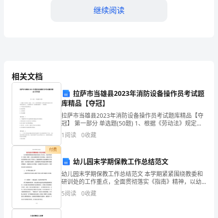
之
继续阅读
间
合
合同的解除
2.
同
六、合同的转让与终止
关
合同的转让
相关文档
1.
人。
系
拉萨市当雄县2023年消防设备操作员考试题
合同的终止
2.
库精品【夺冠】
的
等原因，合同关系消灭。
拉萨市当雄县2023年消防设备操作员考试题库精品【夺
重
冠】 第一部分 单选题(50题) 1、根据《劳动法》规定，
七、违约责任
文艺、体育和特种工业单位招用未满16周岁的未成年
1
阅读
0
收藏
要
人，必须依法行》并保障其接受（ ）的
付费
施、支付违约金、赔偿损失等。
法
幼儿园末学期保教工作总结范文
八、结论
律
幼儿园末学期保教工作总结范文 本学期紧紧围绕教委和
研训处的工作重点，全面贯彻落实《指南》精神，以幼
规
儿园教师基本功为契机，以提高不同层次教师的专业水
5
阅读
0
收藏
平为核心，促进教师的专业技能和水平的提高；以区域
范，