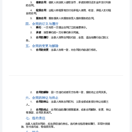
最
新
二、合同法的基本原则
最
合同自由原则
1.
非法干预。
全
诚实信用原则
2.
电
原则，全面履行自己的义务。
大
保护公序良俗原则
3.
公德。
合
合法原则
4.
同
行政法规的规定。
法
三、合同的种类
买卖合同
1.
论
租赁合同
2.
述
金的合同。
题
借款合同
3.
的合同。