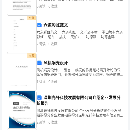
三、甲方权益主导的条款
下是给大家分享的读书的感受简单作文，供大家阅读参
同
0
阅读
0
收藏
考。 我读书最大的心得体会就是感觉读书和上课
法
付费
六道彩虹范文
论
六道彩虹范文 六道彩虹 文／公子妆 半山腰有六道
述
彩虹 缆车 挑夫 天炉 ( ) 功德箱 功德金碑
2
阅读
0
收藏
题
旨
付费
风机蜗壳设计
在
风机蜗壳设计0 引言 蜗壳的作用是将离开叶轮的气
体导向蜗壳出口，并将部分动压转变为静压。蜗壳的结
考
构是复杂的空间曲面体，理论上，蜗壳 的型线是螺旋
1
阅读
0
收藏
线，但是由于螺旋线结构较复杂，难于手工绘制。因
查
此，
学
深圳光纤科技发展有限公司介绍企业发展分
析报告
生
深圳光纤科技发展有限公司 企业发展分析结果企业发展
指数得分企业发展指数得分深圳光纤科技发展有限公司
对
综合得分说明：企业发展指数根据企业规模、企业创
2
阅读
0
收藏
新、企业风险、企业活力四个维度对企业发展情况进行
合
评价。