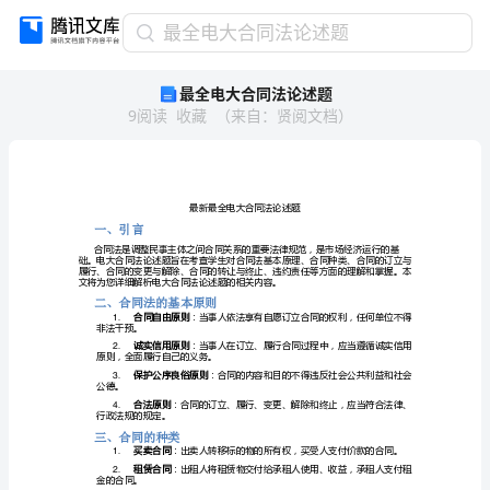
最
最全电大合同法论述题
全
最全电大合同法论述题
电
9
阅读
收藏
（
来自
：
贤阅文档
）
大
合
同
法
论
述
一、引言
题