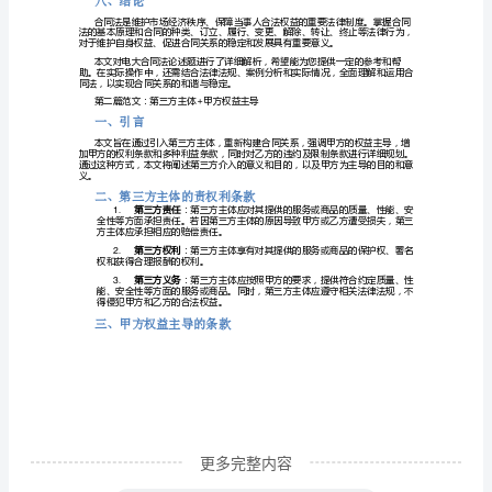
一、
租赁合同
4.
引
金的合同。
服务合同
言
5.
合
四、合同的订立与履行
要约
1.
同
承诺
2.
法
合同的履行
3.
是
务。
调
五、合同的变更与解除
合同的变更
1.
整
民
事
主
体
更多完整内容