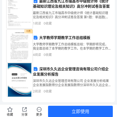
最新江西省九江市瑞昌市中级统计师《统计
的
基础知识理论及相关知识》高分冲刺试卷及答案
最新江西省九江市瑞昌市中级统计师《统计基础知识理
目
论及相关知识》高分冲刺试卷及答案 第1题：单选题(本
造性。
题1分) “财务费用”总账所属明细分类账适合采用（）。A.
的
1
阅读
0
收藏
多栏式明细帐B.数量金额式明细账C.设“对
付费
是
大学教师学期教学工作总结模板
通
大学教师学期教学工作总结模板总结：学期即将完成，
我全面总结了本学期的教学工作。在本学期的教学工作
行整改。
过
中，我在教学方法、教学内容和教学效果等方面都有了
4
阅读
0
收藏
一定的收获和进步。但与此同时，我也发现了一些需要
整
改进和加
深圳市久久远企业管理咨询有限公司介绍企
改
业发展分析报告
方
深圳市久久远企业管理咨询有限公司 企业发展分析结果
企业发展指数得分企业发展指数得分深圳市久久远企业
式
管理咨询有限公司综合得分说明：企业发展指数根据企
2
阅读
0
收藏
业规模、企业创新、企业风险、企业活力四个维度对企
提
业发
工作能力和水平。
升
立即使用
总结：
机
收藏
分享
更多