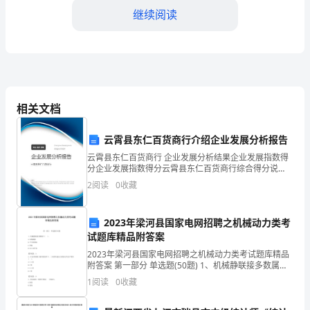
题
继续阅读
分
析：
县
“机
相关文档
的意义和重要性。
关
云霄县东仁百货商行介绍企业发展分析报告
效
云霄县东仁百货商行 企业发展分析结果企业发展指数得
分企业发展指数得分云霄县东仁百货商行综合得分说
能
明：企业发展指数根据企业规模、企业创新、企业风
2
阅读
0
收藏
险、企业活力四个维度对企业发展情况进行评价。该企
提
业的综合
2023年梁河县国家电网招聘之机械动力类考
升
试题库精品附答案
年”
2023年梁河县国家电网招聘之机械动力类考试题库精品
附答案 第一部分 单选题(50题) 1、机械静联接多数属于(
活
)。A.可拆联接B.不可拆联接C.焊接D.以上均不是【答
1
阅读
0
收藏
案】：A2、在皮带预
动