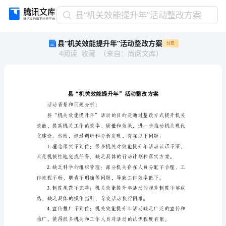
县
县“机关效能提升年”活动整改方案
“机
县“机关效能提升年”活动整改方案
付费
关
4
阅读
收藏
（
来自
：
尚阅文库
）
效
能
提
升
年”
活
活动背景和问题分析：
动