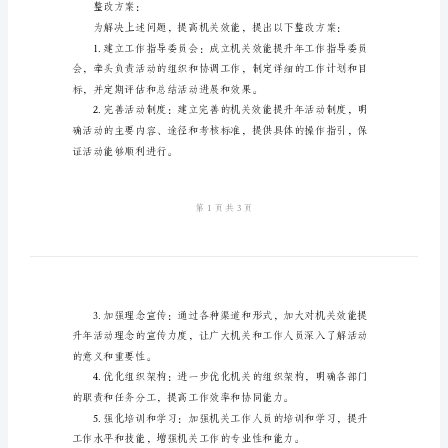
整
改
方
案
县
“机
关
效
能
提
整改方案：
升