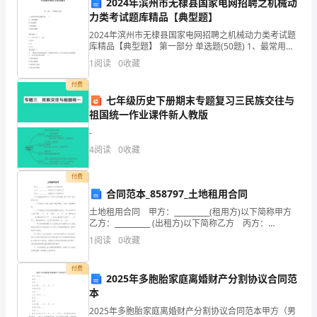
时
2024年滨州市无棣县国家电网招聘之机械动
D.项目监理机构
力类考试题库精品【典型题】
间：
2024年滨州市无棣县国家电网招聘之机械动力类考试题
180
库精品【典型题】 第一部分 单选题(50题) 1、最常用的
A.将项目进行逐层分解
传动螺纹是( )。A.三角形螺纹B.矩形螺纹C.梯形螺纹D.锯
1
阅读
0
收藏
分
齿形螺纹【答案】：
B.了解和调查项目的总体部署
付费
钟，
C.对每一个工作项进行编码
七年级历史下册期末专题复习三民族交往与
祖国统一作业课件新人教版
本
D.调查项目实施的主客观条件
-
卷
4
阅读
0
收藏
程质量缺陷时，应()
满
付费
A.由发包人承担费用，工期给予顺延
分
合同范本_858797_土地租用合同
B.由承包人承担费用，工期给予顺延
土地租用合同 甲方：__________(租用方)以下简称甲方
为
乙方：__________ (出租方)以下简称乙方 丙方：
C.由发包人承担费用，工期不给予顺延
__________ (监督方)以下简称丙方 为了发展我县果村产
130
1
阅读
0
收藏
D.由承包人承担费用，工期不给予顺延
分。
付费
13、项目质量控制体系运行的核心
2025年多胞胎家庭离婚财产分割协议合同范
2、
本
A.约束机制
2025年多胞胎家庭离婚财产分割协议合同范本甲方（男
B.反馈机制