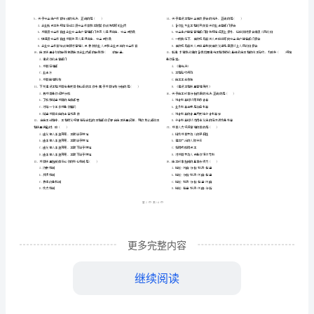
市
（
区）
理》
姓名
考
准
证号
检
………
建《建设工程项目管理》检测题
卷
2024一
D
（
密
……….………
测
…
考试须知
：
封
………………
题
1、考试时间：180分钟，本卷满分为130分。
…
线
………………
D
…
内
……..………
卷
………
不
………………
单选题
共
题
每题
分
选项中
只有
一、
（
70
，
1
。
，
1
…….
（附
准
………………
合题意）
答
…….
解
更多完整内容
题
……………
析）
继续阅读
A.进度计划系统的完整性
2024
B.进度计划方法的适用性