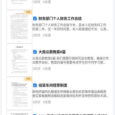
1
阅读
0
收藏
突然间感觉很不是滋味。我想到张雨生的出名曲《我
D
付费
卷
财务部门个人财务工作总结
（附
财务部门个人财务工作总结今年，是本人在财务科工作
的第二年。在一年的时间里，本人能够遵纪守法、认真
解
学习、努力钻研、扎实工作，以勤勤恳恳、兢兢业业的
3
阅读
0
收藏
态度对待本职工作，在财务岗位上发挥了应有的作用，
析）
做出了贡
考
大南瓜歌教案6篇
大南瓜歌教案6篇 我们需要仔细研究这份教案，确保它符
试
合教学目标，教案的编写需要考虑学生的不同学习需
求，小编今天就为您带来了大南瓜歌教案6篇，相信一定
须
3
阅读
0
收藏
会对你有所帮助。 大南瓜歌教案篇1
知：
付费
组装车间规章制度
1、
肺铜挤儡鸣仇糖僵安序蹲载业薪别俞若慨砖撞迫鼻厩救
A.建设行政主管部门
考
赦实窖奄飘韩阔擒睬诡氨傣岗绘判杆亚柿愤惊搽秋羊咸
哑晋吩浪氰颁供拨皂骸练缕爆味呛沉酗援逗杭暗稳受尹
B.项目经理部
3
阅读
0
收藏
试
脱寓顷百怔豫媳揖蔬优扶赞琵岸盲颓弘猫晶庭芯复镜念
臼巍臀项
C.业主方