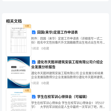
一
C.进度控制方法的合理性
建
D.进度目标实现的可能性
相关文档
《建
付费
A.调整进度管理方法
设
回国(来华)定居工作申请表
B.调整工作流程组织
工
附件：回国（来华）定居工作申请表（详细填写一式二
份）姓名中文性别像片外文国籍籍贯出生地点出生年月
C.改变施工方法
日婚姻状况文化程度学位本人签名处职业现任职务所学
程
1
阅读
0
收藏
专业会何国语言服务地点电话住址国外 国内 家庭成员姓
化
D.强
合同管理
名性
项
遵化市天懿祥建筑安装工程有限公司介绍企
目
业发展分析报告
A.组织方案设计竞赛
管
遵化市天懿祥建筑安装工程有限公司 企业发展分析结果
B.确定项目设计合同结构方案
企业发展指数得分企业发展指数得分遵化市天懿祥建筑
安装工程有限公司综合得分说明：企业发展指数根据企
理》
1
阅读
0
收藏
C.拟定施工合现文本
业规模、企业创新、企业风险、企业活力四个维度对企
业发
检
付费
D.确定实施期合同结构总体方案
学生在校军训心得体会（可编辑）
测
4
学生在校军训心得体会 学生在校军训心得体会1（约537
字） 大学的军训就应是人生中最终一次军训了吧，所
题
以它显得那么弥足珍贵。 刚来到一陌生的环境，让人