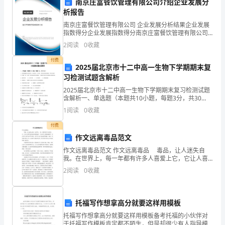
保
南京庄富餐饮管理有限公司介绍企业发展分
析报告
障
南京庄富餐饮管理有限公司 企业发展分析结果企业发展
指数得分企业发展指数得分南京庄富餐饮管理有限公司
人
综合得分说明：企业发展指数根据企业规模、企业创
2
阅读
0
收藏
新、企业风险、企业活力四个维度对企业发展情况进行
民
评价。
付费
2025届北京市十二中高一生物下学期期末复
的
习检测试题含解析
生
2025届北京市十二中高一生物下学期期末复习检测试题
高员工应对突发事件的应变能力。
含解析一、单选题（本题共10小题，每题3分，共30
命
分）1、发菜细胞群体呈蓝黑色，状如发丝；生菜是一种
1
阅读
0
收藏
常见的绿色植物，两者分别因与“发财”和“生财”谐
财
付费
情况，及时更新培训内容。
作文远离毒品范文
产
作文远离毒品范文 作文远离毒品 毒品，让人迷失自
第四章安全生产制度
安
我。在世界上，每一年都有许多人喜爱上它，它让人喜
爱它到无法自拔的地步。它让许多人嗯家庭破坏，它让
2
阅读
0
收藏
全，
许多人的生命早早结束，让许多人走上违法犯罪道路。
毒品
根
员和员工的安全生产责任和义务。
托福写作想拿高分就要这样用模板
据
托福写作想拿高分就要这样用模板备考托福的小伙伴对
于托福写作模板肯定都不陌生，但是却很少有人指导模