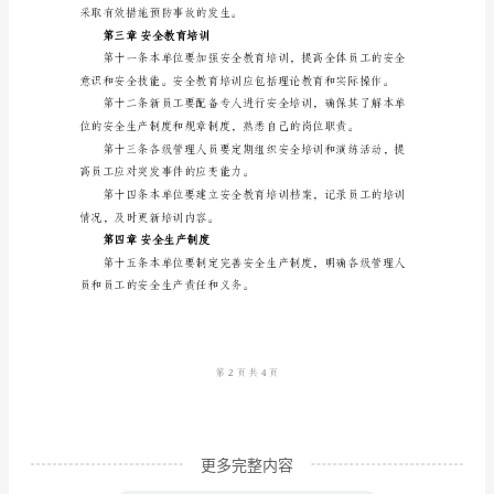
第二章安全生产责任制
制
度
第
一
章
总
则
制，组织开展安全培
第
一
条
为
了
更多完整内容
加