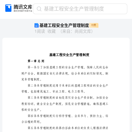
基
基建工程安全生产管理制度
建
基建工程安全生产管理制度
付费
工
1
阅读
收藏
（
来自
：
尚阅文库
）
程
安
全
生
产
管
第一章总则
理