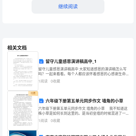
继续阅读
强
基
建
工
相关文档
程
的
留守儿童感恩演讲稿高中_1
留守儿童感恩演讲稿高中 大家知道感恩的演讲稿怎么写
安
吗？一起来看看。每个人都应该怀着感恩的心感谢生命
里的一切，比如感恩自然，感恩太阳给予的光明和温
1
阅读
0
收藏
全
暖。你是否在找正准备撰写“留守儿童感恩演讲稿高中”
生
付费
六年级下册第五单元同步作文 墙角的小草
产
六年级下册第五单元同步作文 墙角的小草 我不知道这
采取有效措施预防事故的发生。
株小草是如何长到这里的。是当初垒墙的时候混进了一
管
粒种子?是一阵风儿吹来一粒种子?还老鼠偷窃的时候捎来
1
阅读
0
收藏
了这粒种子?没有人知道。但是我却真真切切地看到
第三章安全教育培训
理，