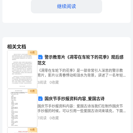
划：
继续阅读
1.
上
半
学生的学习情况。
学
相关文档
二、班级管理计划：
期
付费
警示教育片《凋零在车轮下的花季》观后感
范文
1.上半学期
a.
《凋零在车轮下的花季》是一部非常引人深思的警示教
制
育片，影片以青春悸动和泪水为背景，讲述了一名年轻
女孩迷失在名利场所，最终陷入了难以自拔的沉沦和绝
3
阅读
0
收藏
定
望之中的故事。该片所呈现的未成年人走入歧途和犯罪
的情形，
付费
教
活动。
国庆节手抄报资料内容_爱国古诗
学
国庆节⼿抄报资料内容：爱国古诗当我们在制作国庆节
⼿抄报的时候，可以引⽤⼀些爱国古诗词来填充，下⾯
计
是⼩编精⼼为您整理的“国庆节⼿抄报资料内容：爱国古
7
阅读
0
收藏
诗”，仅供参考，希望您喜欢！更多详细内容请继续关注
班级凝聚力。
我们
划
付费