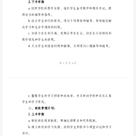
工
点。
作
计
究等，提升学生的学
划
2024
法。
年
下
别辅导和补习。
半
年
队合作意识。
初
2.下半学期
一