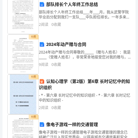
和
部队排长个人年终工作总结
部队排长个人年终工作总结____年____月，我从武警学院
教
毕业后分配到我们一支队____中队担任排长。一年多来，
在支队党委和支队领导者的关怀培养下，在中队党支部
2.下半学期
学
2
阅读
0
收藏
和队领导的关心帮助下，我认真履行职责，刻
大
付费
2024年动产赠与合同
纲，
能和团队合作意识。
2024年动产赠与合同尊敬的______（赠与人姓名）：我是
明
_____（受赠人姓名），非常荣幸地接受您对我的赠与，
并感谢您对我的关爱和支持。根据我们之间的协议，我
9
阅读
0
收藏
将在此信中确认我们的赠与合同的详细内容
确
誉感和自豪感。
付费
每
认知心理学（第2版）第6章 长时记忆中的知
识组织
个
- * - 第六章 长时记忆中的知识组织 - * - 第六章 长时记忆
理情况。
月
中的知识组织 -
2
阅读
0
收藏
的
付费
教
像电子游戏一样的交通管理
生活安全。
学
像电子游戏一样的交通管理电子游戏交通管理的理念已
经被广泛引入现实世界中，以提高城市交通效率和安全