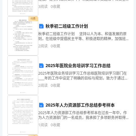
性。这种进行交通管理的方法可以通过诸如交通模拟器
目
三、个人发展计划：
3
阅读
0
收藏
和交通智能化系统等技术手段来实现。本文将介绍如何
像电子游
标
付费
秋季初二班级工作计划
和
秋季初二班级工作计划 坚持以人为本、和谐发展的原
重
则，在班级中提倡民主平等、积极进取的精神，加强班
级的团队精神建设，增强集体的凝聚力，强化竞争意
2
阅读
0
收藏
点。
识，促进全体学生的全面健康发展。 （一）构成状况
b.
2025年医院业务培训学习工作总结
组
2025年医院业务培训学习工作总结医院培训学习部门在
____年的工作中设定了明确的目标与规划，致力于通过专
织
业发展计划，提升医院整体服务水平与员工综合素养。
2
阅读
0
收藏
具体措施如下：一、工作目标和规划1. 提升医院
开
展
2025年人力资源部工作总结参考样本
教
2025年人力资源部工作总结参考样本在过去一年中，作
为人力资源部门的一名成员，我承担了多项职务并取得
育
了一定的成就。以下是对我个人在人力资源部门工作成
1
阅读
0
收藏
果的详细回顾。招聘与人才引进：参与公司招聘活动，
教
负责