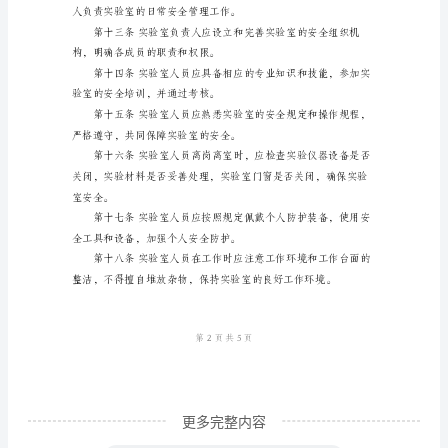
规
时发出警示。
定
第
一
培训，提高安全意识和应急能力。
章
总
则
全可靠。
第
一
条
为
保
更多完整内容
障