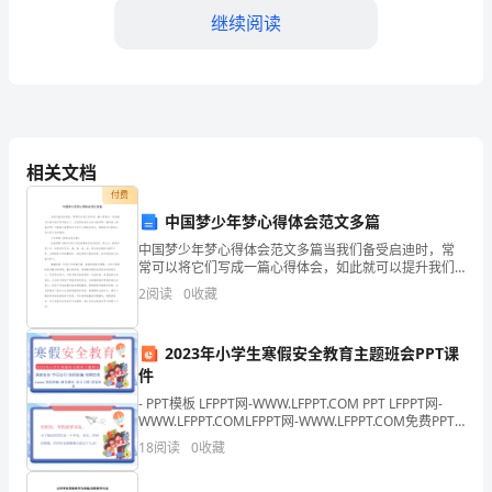
继续阅读
实
验
室
的
应的应急措施。
相关文档
安
第二章人员管理
付费
中国梦少年梦心得体会范文多篇
全，
中国梦少年梦心得体会范文多篇当我们备受启迪时，常
规
常可以将它们写成一篇心得体会，如此就可以提升我们
写作能力了。大家想知道怎么样才能写得一篇好的心得
2
阅读
0
收藏
范
体会吗？下面给大家带来关于学习心得体会范文，希望
监督实验室的安全工作。
会对大家
实
2023年小学生寒假安全教育主题班会PPT课
件
验
- PPT模板 LFPPT网-WWW.LFPPT.COM PPT LFPPT网-
人负责实验室的日常
室
WWW.LFPPT.COMLFPPT网-WWW.LFPPT.COM免费PPT
模板下载LFPPT网-WWW.LFPPT.C
18
阅读
0
收藏
的