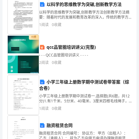
管
构，明确各成员的职责和权限。
以科学的思维教学为突破,创新教学方法
理
以科学的思维教学为突破,创新教学方法创新教学方法摘
要：随着时代的发展和教育改革的深入，传统的教学方
和
法已经逐渐不再适应学生的需求和社会的发展要求。因
验室的安全培训，并通过考核。
1
阅读
0
收藏
此，创新教学方法成为了教育界研究的热点。本论文从
操
科学的
付费
作
qcc品管圈培训讲义(完整)
严格遵守，共同保障
行
- - - QCC品管圈培训讲义 - - - -
2
阅读
0
收藏
为，
保
小学三年级上册数学期中测试卷带答案（综
室安全。
护
合卷）
小学三年级上册数学期中测试卷一.选择题(共6题，共12
人
分)1.有1千米、5分米、40毫米、3厘米四根毛线绳子，
（ ）长的绳子最短。 A.1千米 B.5分米 C.40毫米
员
全工具和设备，加强
1
阅读
0
收藏
的
融资租赁合同
生
融资租赁合同 合同编号： 协议方： 甲方（出租人）：
乙方（承租人）： 兹为乙方向甲方申请办理融资租赁、