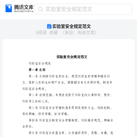
实
实验室安全规定范文
验
实验室安全规定范文
室
6
阅读
收藏
（
来自
：
尚阅文库
）
安
全
规
定
范
文
实验室安全规定
实
第一章总则