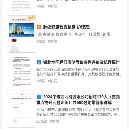
命
由乙方指示甲方承购租赁物并出租于乙方供其使用运
1
阅读
0
收藏
营、并由甲方向乙方收取租金有关事宜，经双方充分了
财
解
付费
产
肺癌健康教育路径(护理篇)
安
- 肺 癌 健 康 教 育 路 径 - 胸部内一科 谭慧 - 纲 要 -
4
阅读
0
收藏
全，
根
镇北地区超低渗储层敏感性评价及机理探讨
据
镇北地区超低渗储层敏感性评价及机理探讨超低渗储层
国
在油气勘探开发中具有重要作用，对其敏感性评价及机
理探讨具有重要的理论和实践意义。本论文旨在对镇北
1
阅读
0
收藏
家
地区超低渗储层的敏感性进行评价，并探讨其机理。
一、引言超
有
2024中煤西北能源限公司招聘130人（高频
重点提升专题训练）共500题附带答案详解
关
2024中煤西北能源限公司招聘130人（高频重点提升专
法
题训练）共500题附带答案详解每套试卷共500题，答案
解析在试卷最后面题型单选题多选题填空题判断题简答
25
阅读
0
收藏
律
题公文写作合计统分人得分第1卷一.单选题(共