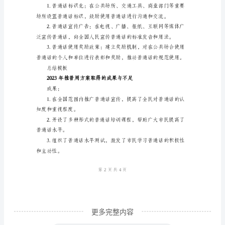
模
板
话的认知度和热情。
2023
年
推
普
二、普通话培训和考试
周
方
案
背
景
介
更多完整内容
绍：