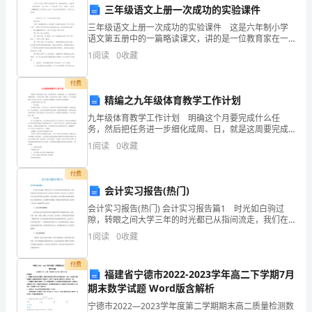
三年级语文上册一次成功的实验课件
周
三年级语文上册一次成功的实验课件 这是六年制小学
年，
语文第五册中的一篇略读课文，讲的是一位教育家在一
所小学让三个学生做“逃生”游戏。下面是小编整理的三年
1
阅读
0
收藏
级语文上册一次成功的实验课件，欢迎大家阅读！
也
付费
是
精编之九年级体育教学工作计划
总结模板
我
九年级体育教学工作计划 明确这个月要完成什么任
务，然后把任务进一步细化成周、日，就是这周要完成
们
哪些事情，今天要完成什么事情，明天要完成什么事
1
阅读
0
收藏
情。这篇关于《九年级体育教学工作计划》的文章，是
全
成果：
小编为大家
付费
面
会计实习报告(热门)
会计实习报告(热门) 会计实习报告篇1 时光如白驹过
建
知度和重视程度。
隙，转眼之间大学三年的时光都已从指间流走，我们在
校园里只是单纯学习的日子也似乎已经结束了!可是对于
设
1
阅读
0
收藏
自己能否适应这个复杂多变的社会的需要，平时在课本
社
付费
普通话水平。
福建省宁德市2022-2023学年高二下学期7月
会
期末数学试题 Word版含解析
宁德市2022—2023学年度第二学期期末高二质量检测数
主