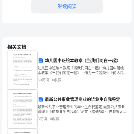
2023
继续阅读
年
是
中
相关文档
华
通话水平和语感。
人
幼儿园中班绘本教案《当我们同在一起》
民
幼儿园中班绘本教案《当我们同在一起》幼儿园中班绘
本教案《当我们同在一起》 作为一位兢兢业业的人民
教师，就难以避免地要准备教案，教案有利于教学水平
共
69
阅读
0
收藏
的提高，有助于教研活动的开展。写教案需要注意哪些
话学习的积极性和主动性。
格式
和
三、普通话环境营造
国
最新公共事业管理专业的毕业生自我鉴定
最新公共事业管理专业的毕业生自我鉴定 最新公共事业
建
管理专业的毕业生自我鉴定范文（精选5篇） 自我鉴定即
为自我总结，自我鉴定可以提升对发现问题的能力，为
3
阅读
0
收藏
国
此要我们做好自我鉴定。自我鉴定怎么写
74