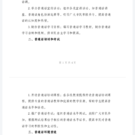
模
板
制定一份周全的方案
2024
目标：
年
推
普
周
方
一、宣传推广普通话
案
及
总
语调。
结