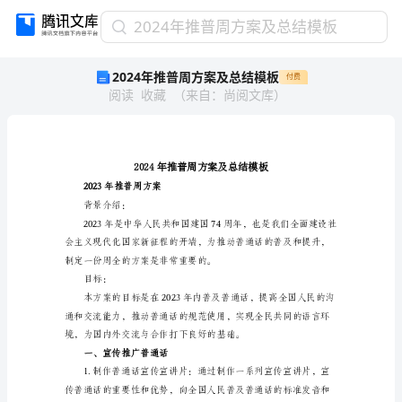
2024
2024年推普周方案及总结模板
年
2024年推普周方案及总结模板
付费
推
阅读
收藏
（
来自
：
尚阅文库
）
普
周
方
案
及
总
2023年推普周方案
结
背景介绍：