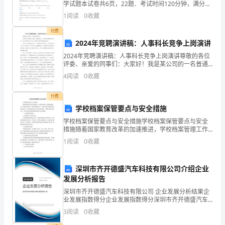
学试题本试卷共6页，22题．考试时间120分钟，满分
和主动性。
150分．注意事项：1．答题前考生务必在试题卷、答题
义
1
阅读
0
收藏
卡规定的地方填写自己的准考证号、姓名；考
现
付费
2024年竞聘演讲稿：人事科长竞争上岗演讲
代
2024年竞聘演讲稿：人事科长竞争上岗演讲尊敬的各位
评委、亲爱的同事们：大家好！我是某公司的一名普通
化
员工，非常荣幸能够站在这里，向大家展示自己对于人
4
阅读
0
收藏
事科长岗位的渴望和自信。首先，让我自我介绍一下。
国
我是
付费
家
学校档案保管要点与安全措施
新
学校档案保管要点与安全措施学校档案保管要点与安全
措施随着国家教育改革的加速推进，学校档案管理工作
征
也越来越重要。学校档案保管是一项重要的基础工作，
1
阅读
0
收藏
不仅涉及到学校教育教学质量的评估，也关系到我们社
会信用体
程
深圳市齐开德盛汽车科技有限公司介绍企业
的
发展分析报告
开
深圳市齐开德盛汽车科技有限公司 企业发展分析结果企
业发展指数得分企业发展指数得分深圳市齐开德盛汽车
端，
科技有限公司综合得分说明：企业发展指数根据企业规
3
阅读
0
收藏
模、企业创新、企业风险、企业活力四个维度对企业发
展情