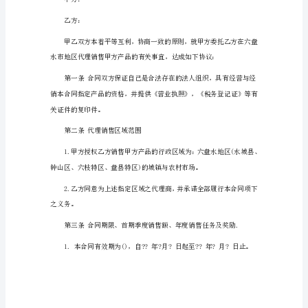
文
合
集
大
由甲方所在地法院负责处理。
全
酒
销
售
代
理
合
同
范