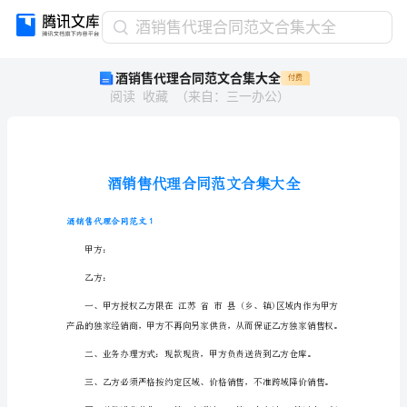
酒
酒销售代理合同范文合集大全
销
酒销售代理合同范文合集大全
付费
售
阅读
收藏
（
来自
：
三一办公
）
代
理
合
同
范
文
合