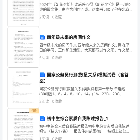
限
2024年《朝花夕拾》读后感心得《朝花夕拾》是一部经
典的散文集，由老舍创作而成。这本书记录了他在北京
在
的青春岁月，以及他对自然、人性和社会的思考和感
2
阅读
0
收藏
悟。读完这本书，我深受启发，对生活有了更深入的理
江
解。下
苏
四年级未来的房间作文
省
四年级未来的房间作文 四年级未来的房间作文5篇 在平
关证件的复印件。
日的学习、工作和生活里，大家都写过作文吧，作文是
一种言语活动，具有高度的综合性和创造性。那么一般
市
6
阅读
0
收藏
作文是怎么写的呢？下面是小编为大家整理
第二条代理销售区域范围
县
国家公务员行测(数量关系)模拟试卷（含答
(乡、
案）
镇)
国家公务员行测(数量关系)模拟试卷第一部分 单选题
(300题)1、8，4，8，10，14，( )A、22B、20C、
19D、24【答案】：答案：C解析：题干数列为递推数
区
2
阅读
0
收藏
列，规律为：
域
付费
初中生综合素质自我陈述报告_1
内
之义务。
初中生综合素质自我陈述报告初中生综合素质自我陈述
报告（精选17篇） 报告使用范围很广。按照上级部署
作
或工作计划，每完成一项任务，一般都要向上级写报
1
阅读
0
收藏