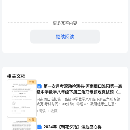
文
1
甲
更多完整内容
方：
继续阅读
乙
酒销售代理合同范文合集大全
方：
一、
酒销售代理合同范文2
甲
相关文档
方
付费
第一次月考滚动检测卷-河南周口淮阳第一高
甲方：
授
级中学数学八年级下册三角形专题攻克试题（含
解析）
河南周口淮阳第一高级中学数学八年级下册三角形专题
权
乙方：
攻克 考试时间：90分钟；命题人：教研组考生注意：
1、本卷分第I卷（选择题）和第Ⅱ卷（非选择题）两部
乙
1
阅读
0
收藏
分，满分100分，考试时间90分钟2、答卷前，考生务
付费
方
2024年《朝花夕拾》读后感心得