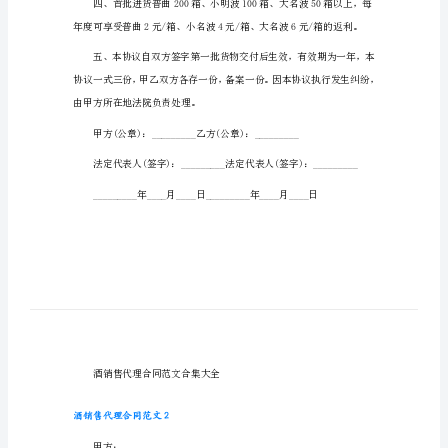
酒销售代理合同范文1
集
甲方：
大
乙方：
全
酒
销
售
代
理
合
同
范