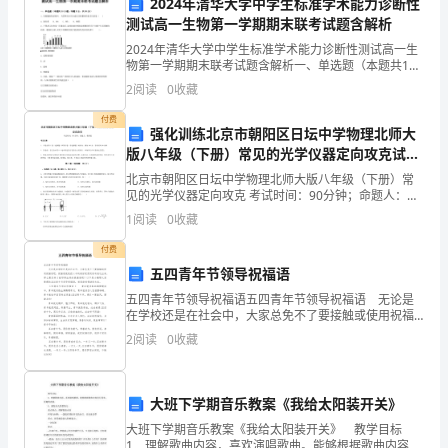
2024年清华大学中学生标准学术能力诊断性
综
测试高一生物第一学期期末联考试题含解析
合
B．①与③之间通过“出芽”形式进行转化
2024年清华大学中学生标准学术能力诊断性测试高一生
物第一学期期末联考试题含解析一、单选题（本题共10
检
小题，每题3分，共30分）1、在细胞核的结构中，与某
2
阅读
0
收藏
C
种RNA的合成以及核糖体形成有关的是（ ）
测
付费
强化训练北京市朝阳区日坛中学物理北师大
D．②④都具双层膜，都能进行能量交换
试
版八年级（下册）常见的光学仪器定向攻克试题
（含答案解析）
北京市朝阳区日坛中学物理北师大版八年级（下册）常
卷
见的光学仪器定向攻克 考试时间：90分钟；命题人：教
研组考生注意：1、本卷分第I卷（选择题）和第Ⅱ卷（非
解
1
阅读
0
收藏
选择题）两部分，满分100分，考试时间90分钟2
析
付费
五四青年节领导祝福语
版
A．B．
五四青年节领导祝福语五四青年节领导祝福语 无论是
在学校还是在社会中，大家总免不了要接触或使用祝福
一、
语吧，祝福语就是把心中的美好祝愿用语句表达出来。
2
阅读
0
收藏
那么要怎样才能写得出好的祝福语呢？以下是小编帮大
单
家整
选
大班下学期音乐教案《我给太阳装开关》
题
大班下学期音乐教案《我给太阳装开关》 教学目标
1．理解歌曲内容，喜欢演唱歌曲。能够根据歌曲内容进