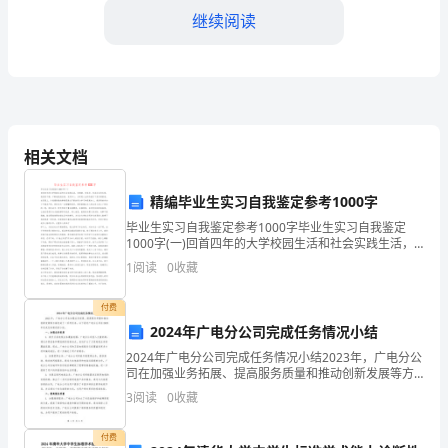
年
继续阅读
高
一
C．蛋白质分子层D．蛋白质双分子层
上
学
相关文档
期
（）
精编毕业生实习自我鉴定参考1000字
第
毕业生实习自我鉴定参考1000字毕业生实习自我鉴定
一
1000字(一)回首四年的大学校园生活和社会实践生活，
有渴望、有追求、有成功也有失败，我孜孜不倦，不断
1
阅读
0
收藏
地挑战自我，充实本人，为实现人生的价值打下坚实的
次
付费
月
5、关于下列结构的说法，不正确的是
2024年广电分公司完成任务情况小结
考
2024年广电分公司完成任务情况小结2023年，广电分公
司在加强业务拓展、提高服务质量和推动创新发展等方
生
面完成了一系列任务。以下是对广电分公司在2023年完
3
阅读
0
收藏
成任务情况的小结。一、加强业务拓展1. 提升
物
付费