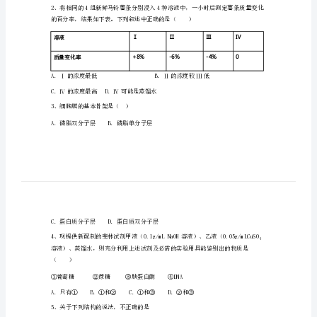
第
一
次
月
考
A．①过程发生在细胞质基质中
生
B．③过程中需要五碳化合物参与
物
C．X、Y物质分别代表三碳化合物和丙酮酸
综
合
检