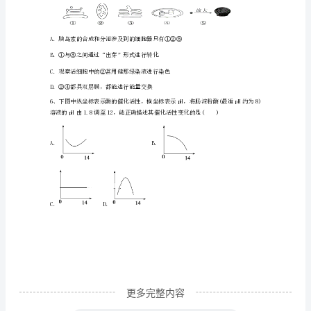
测
Ⅰ
溶液
试
+8%
质量变化率
卷
解
C．Ⅳ的浓度最高D．Ⅳ可能是蒸馏水
析
3、细胞膜的基本骨架是（）
版
A．磷脂双分子层B．磷脂单分子层
广
州
市
2024
更多完整内容