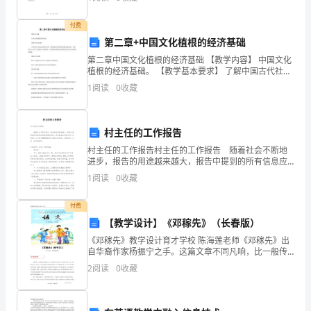
版
力,我们成功地应对了这些挑战,确保了学校师生的
七
付费
_____________．
第二章+中国文化植根的经济基础
年
第二章中国文化植根的经济基础 【教学内容】 中国文化
级
植根的经济基础。 【教学基本要求】 了解中国古代社会
经济的主体、中国传统自然经济的发展阶段和形态、中
1
阅读
0
收藏
国资本主义生产方式难以产生的原因、中国传统自然经
下
册
村主任的工作报告
不
村主任的工作报告村主任的工作报告 随着社会不断地
进步，报告的用途越来越大，报告中提到的所有信息应
等
该是准确无误的。那么报告应该怎么写才合适呢？以下
1
阅读
0
收藏
是小编整理的村主任的工作报告，仅供参考，大家一起
式
来
付费
与
【教学设计】《邓稼先》（长春版）
不
《邓稼先》教学设计育才学校 陈海莲老师《邓稼先》出
自华裔作家杨振宁之手。这篇文章不同凡响，比一般传
记高出一筹。文章的形式是“散”的，它没有系统地介绍邓
等
2
阅读
0
收藏
稼先的事迹，但主题是集中的：中华几千年优秀传统文
式