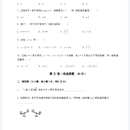
下
A．B．
册
不
C．D．
等
式
axxa
与
不
4、下列说法正确的是（）
等
式
组