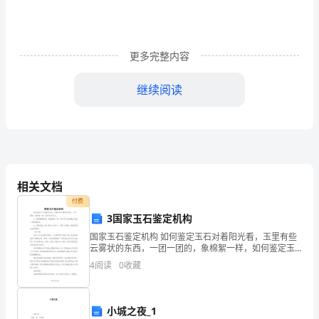
专
题
更多完整内容
练
继续阅读
习
5、下列说法中，正确的是（）
试
卷
相关文档
（含
付费
xx
3国家玉石鉴定机构
答
国家玉石鉴定机构 如何鉴定玉石对着阳光看，玉里有些
云雾状的东西，一团一团的，象棉絮一样，如何鉴定玉
石。 2、玉的硬度很高，象金刚石一样，所以可以在玻璃
案
4
阅读
0
收藏
上划出一道道的痕来。 3
详
小城之夜_1