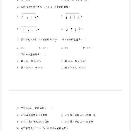
中
数
学
人
教
一、单选题（10小题，每小题2分，共计20分）
版
abc
七
年
级
x