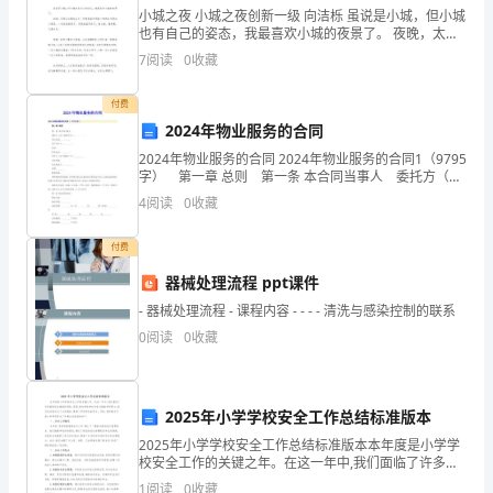
8、若，则下列不等式不一定成立的是（）
解）
小城之夜 小城之夜创新一级 向洁栎 虽说是小城，但小城
也有自己的姿态，我最喜欢小城的夜景了。 夜晚，太阳
公公睡觉去了，月亮姐姐率领着一群调皮可爱的小星
7
阅读
0
收藏
重
星，一起来值夜班了
庆
付费
ab
9、已知＜，则（）
2024年物业服务的合同
市
2024年物业服务的合同 2024年物业服务的合同1（9795
aba
字） 第一章 总则 第一条 本合同当事人 委托方（以
彭
下简称甲方）：_________ 单位名称：_________ 法定代
4
阅读
0
收藏
表人：
水
付费
范围是（）
一
器械处理流程 ppt课件
中
- 器械处理流程 - 课程内容 - - - - 清洗与感染控制的联系
数
0
阅读
0
收藏
学
二、填空题（10小题，每小题3分，共计30分）
人
2025年小学学校安全工作总结标准版本
2025年小学学校安全工作总结标准版本本年度是小学学
教
a
校安全工作的关键之年。在这一年中,我们面临了许多新
的安全挑战和风险,但是,通过学校和社会各方面的共同努
1
阅读
0
收藏