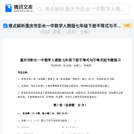
难
难点解析重庆市彭水一中数学人教版七年级下册不等式与不等式组专题练习试卷（含答案详解）
点
难点解析重庆市彭水一中数学人教版七年级下册不等式与不等式组专题练习试卷（含答案详解）
付费
解
1
阅读
收藏
（
来自
：
豆柴
）
析
重
庆
市
彭
水
一
考生注意：