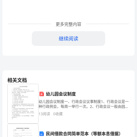
（解
析
更多完整内容
版）
继续阅读
北
L、电表不会烧坏），会有下面哪种情况发
2
师
大
版
相关文档
物
幼儿园会议制度
理
幼儿园会议制度一、行政会议议事制度1、行政会议是一
九
种行政例会，每周一举行一次。2、行政会议一般由园领
导参加，必要时可邀请有关人员参加。由园长主持，介
13
阅读
0
收藏
年
绍情况，决定有关问题。3、行政会议主要议题有：
（1）
级
民间借款合同简单范本（等额本息借据）