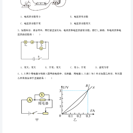
欧
姆
定
律
难
点
解
析
A
卷