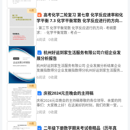
前出现了教练教我们游泳时
析
付费
考
高考化学二轮复习 第七章 化学反应速率和化
学平衡 7.3 化学平衡常数 化学反应进行的方向课
试
件
- 第三节 化学平衡常数 化学反应进行的方向 - 考纲要
求： - 化学平衡常数 - 考点一
时
4
阅读
0
收藏
间：
杭州好运到家生活服务有限公司介绍企业发
90
展分析报告
分
杭州好运到家生活服务有限公司 企业发展分析结果企业
发展指数得分企业发展指数得分杭州好运到家生活服务
钟；
有限公司综合得分说明：企业发展指数根据企业规模、
6
阅读
0
收藏
企业创新、企业风险、企业活力四个维度对企业发展情
命
况进
付费
庆祝2024元旦晚会的主持稿
题
庆祝2024元旦晚会的主持稿尊敬的各位领导、亲爱的同
人：
事们：大家晚上好！在这美好的时刻，我们欢聚一堂，
共度2024年的元旦晚会，首先我代表全体工作人员，向
2
阅读
0
收藏
教
大家致以最热烈的欢迎和最诚挚的祝福！感谢各位领导
研
付费
二年级下册数学期末考试卷精品（历年真