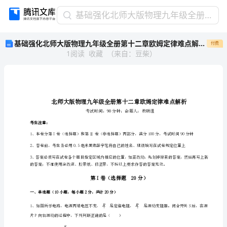
基
基础强化北师大版物理九年级全册第十二章欧姆定律难点解析A卷（解析版）
础
基础强化北师大版物理九年级全册第十二章欧姆定律难点解析A卷（解析版）
付费
强
1
阅读
收藏
（
来自
：
豆柴
）
化
北
师
大
版
物
理
考生注意：