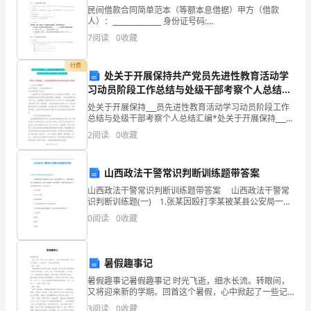
全
民间借款合同简单范本（等额本息借据）甲方（借款
人）：______________ 身份证号码:
册
__________________________乙方（出借人）：______________
7
阅读
0
收藏
身
压表的读数将（）
第
付费
十
处关于开展保持共产党员先进性教育活动学
习动员阶段工作总结与处级干部考察个人总结汇
二
编
处关于开展保持___员先进性教育活动学习动员阶段工作
总结与处级干部考察个人总结汇编*处关于开展保持___员
章
先进性教育活动学习动员阶段工作总结xxx区xx管理处关
2
阅读
0
收藏
于开展保持___员先进性教育活动学习
欧
姆
山西政法干警常识判断训练题带答案
山西政法干警常识判断训练题带答案 山西政法干警常
定
识判断训练题(一) 1.张某因殴打李某被某县公安局一派
出所罚款50元，张某不服向某公安局提起复议，县公安
0
阅读
0
收藏
律
局撤消了该处罚决定，李某不服向某县人民法院
乙中获得信息不正确的是（）
难
暑假趣事记
点
暑假趣事记暑假趣事记 时光飞逝，细水长流。转眼间，
又将迎来新的学期。回首这个暑假，心中掀起了一些记
解
忆的浪花。 <一> 我跟随着记忆的浪花来到了游泳馆，眼
3
阅读
0
收藏