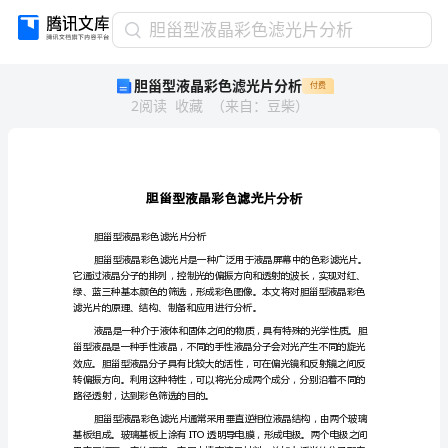
胆
胆甾型液晶彩色滤光片分析
甾
胆甾型液晶彩色滤光片分析
付费
型
2
阅读
收藏
（
来自
：
豆柴
）
液
晶
彩
色
滤
光
片
胆甾型液晶彩色滤光片分析