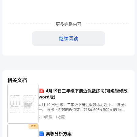
析
胆
更多完整内容
甾
继续阅读
型
液
中。
晶
彩
相关文档
色
4月19日二年级下册近似数练习(可编辑修改
滤
word版)
光
4 月 19 日班 级：二年级下册近似数练习姓 名： 得 分：
一、 写出下面数的近似数。718≈ 603≈ 509≈ 691≈
片
789≈ 997≈ 879≈ 3012≈ 4198≈ 5368≈ 798
719
阅读
1
收藏
是
付费
离职分析方案