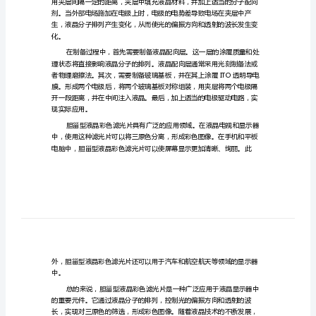
分
析
胆
甾
型
液
晶
路径透射，达到彩色筛选的目的。
彩
色
滤
光
片