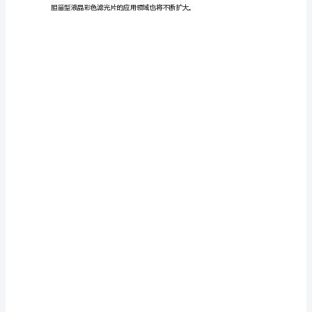
分
化。
析
胆
甾
型
液
现实际应用。
晶
彩
色
滤
光
片
分