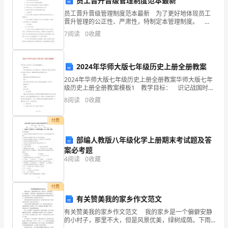
员工晋升晋级管理制度范本最新
基
员工晋升晋级管理制度范本最新 为了更好地体现员工
电话传真：**电子信箱：*
晋升管理的公正性、严肃性，特制定本管理制度。
基
一、晋升的基本原则及条件 1、符合公司及部门发展的
7
阅读
0
收藏
实际需求。 2、晋升员工自身素质达到公司及
础
试
2024年华师大版七年级历史上册全册教案
主要检测人:
验
2024年华师大版七年级历史上册全册教案华师大版七年
级历史上册全册教案模板1 教学目标： 识记战国时期
生产力发展的标志、商鞅变法开始变法的时间和变法的
项
8
阅读
0
收藏
主要内容，理解商鞅变法的原因和意义。
报告审核人:
目：
付费
_
部编人教版八年级化学上册期末考试题及答
报告签发人:
土
案必考题
4
阅读
0
收藏
体
的
付费
有关赞美我的家乡作文范文
深
有关赞美我的家乡作文范文 我的家乡是一个偏僻安静
的小村子，那里不大，但是风景优美，绿树成荫。下雨
层