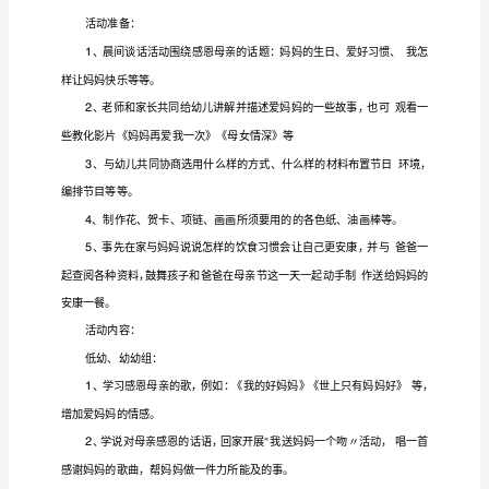
题
方案年
新
篇
欢送参阅
节主题活动
最
五
，
活
动
方
案
幼
亲
方案
2023
儿园母
节主题活动
年
母
亲
之
造就幼
感
亲
关爱妈妈的奇妙情感
借母
节到来
际，为了
儿
恩母
、
亲
节
们
计
妈妈感
妈妈
行
爱你
将设
、开展"
恩周〃、"
我用
动来
〃、“我
到
了，
幼
妈妈
验爱之
妈妈辛苦值多
等
列
孩
少〃、"
体
深〃、“
少〃
系
活动，让