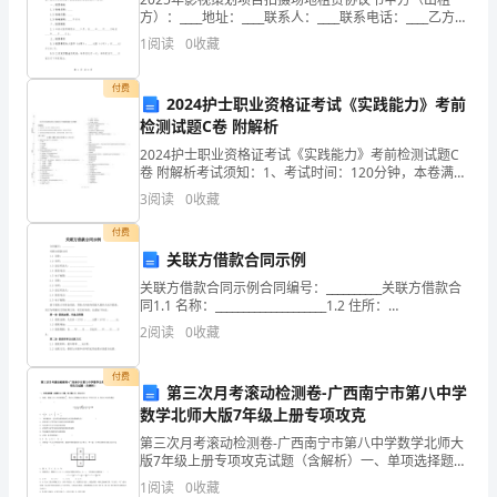
方）：____地址：____联系人：____联系电话：____乙方
要
（承租方）：____地址：____联系人：____联系电话：____
1
阅读
0
收藏
鉴于甲方拥有合法
参
活动目标：
付费
与，
2024护士职业资格证考试《实践能力》考前
检测试题C卷 附解析
更
2024护士职业资格证考试《实践能力》考前检测试题C
卷 附解析考试须知：1、考试时间：120分钟，本卷满分
能
为380分。 2、请首先按要求在试卷的指定位置填写您的
3
阅读
0
收藏
姓名、准考证号等信息。 3、请仔细阅读各
够
付费
调
关联方借款合同示例
关联方借款合同示例合同编号：__________关联方借款合
动
同1.1 名称：____________________1.2 住所：
____________________1.3 法定代表人：_____
孩
2
阅读
0
收藏
子
付费
第三次月考滚动检测卷-广西南宁市第八中学
们
数学北师大版7年级上册专项攻克
第三次月考滚动检测卷-广西南宁市第八中学数学北师大
的
版7年级上册专项攻克试题（含解析）一、单项选择题
（本题共10小题，每小题2分，共20分）1、如图，数轴
激
1
阅读
0
收藏
上点A对应的数是，将点A沿数轴向左移动2个单位至