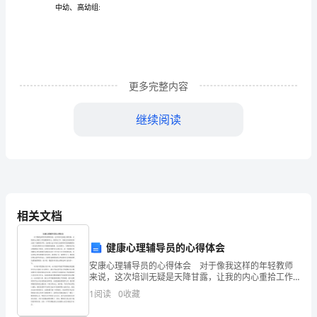
儿
园
爱的宏大
辛
造就孩
的感
意
孩
爱
被爱中感
华蜜
母
和艰
，
子
恩
识。让
子在
与
受
的
活
更多完整内容
此
也
孩
的家
关爱自
的
亲
扩大爱的
响
快乐，与
同时
呼吁
子
长
己
母
,
影
动
继续阅读
如
何
间
活动时
：
筹
划
相关文档
年
—
会
健康心理辅导员的心得体会
显
安康心理辅导员的心得体会 对于像我这样的年轻教师
得
来说，这次培训无疑是天降甘露，让我的内心重拾工作
的激情和信心。刚参加工作，我就已经深深的体会到了
1
阅读
0
收藏
备
当教师的不易，没有踏入这个岗位以前的所有美妙憧憬
活动准
：
更
都在一