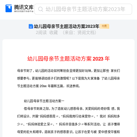
幼
幼儿园母亲节主题活动方案2023年
儿
幼儿园母亲节主题活动方案2023年
付费
园
2
阅读
收藏
（
来自
：
贤阅文档
）
母
亲
节
主
题
活
动