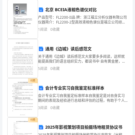
加
北京 BCEIA液相色谱仪对比
好
产品型号：FL2200-II品 牌：浙江福立分析仪器有限公司
音
境
负责
、
乐环
。（
1
仪器简介：FL2200-2型高效液相色谱仪是福立公司综合
玩
了FL2200高效液相色谱仪的生产制造经验，根据市场需
1
阅读
0
收藏
求推出的反控系列高效液相
味，
制
拉的
负责
、
作水果沙
水果。（
2
更
通用《边城》读后感范文
加
关于通用《边城》读后感范文大家要多多阅读，这样就
能提高我们的语言组织实力，都说书中 自有黄金屋，那
么相关的读后感该如何写呢？以下是我和大家共享的 关
让
签
负责
5
阅读
0
收藏
、牙
个。（
3150
于通用《边城》读后感范文，以供参考。关于通用《边
城》
那
付费
会计专业实习自我鉴定标准样本
些
、节日活动通
印
（
来
与活动）。（
会计专业实习自我鉴定标准样本自我鉴定是对自身实习
4
家
期间的表现及经验进行总结和评估的过程，有助于个人
对自己的认知和发展。以下是一个会计专业实习自我鉴
3
阅读
0
收藏
长
定标准的样本，供参考。一、岗位职责和工作表现1. 充
分理
亲
持
负责
们
、母
节活动主
词。（
付费
5
2025年影视策划项目拍摄场地租赁协议书
想
2025年影视策划项目拍摄场地租赁协议书甲方（出租