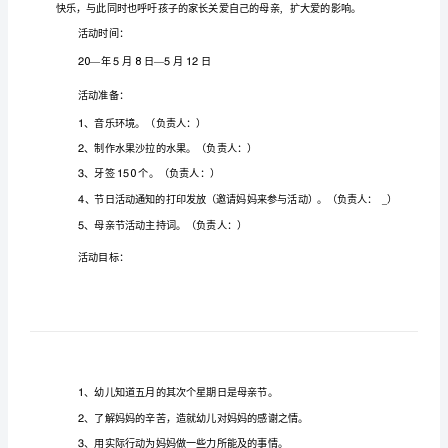
方
案
2023
年
幼
儿
园
亲
幼
的
如何筹划会
些家
母
节到了，
儿园
活动
显得更加好玩味，更加让那
长
母
亲
想
参
能
孩
们的激情
大家
备
幼
节
要
与，更
够调动
子
呢？以下是我为
准
了
儿园母
主