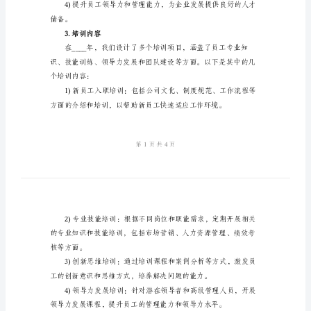
合
集
容、方法和效果等方面。
2024
2.培训目标
年
人
事
部
境。
门
培
量。
训
总
结