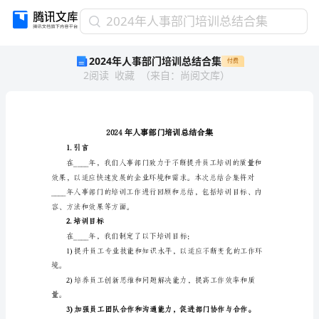
2024
2024年人事部门培训总结合集
年
2024年人事部门培训总结合集
付费
人
2
阅读
收藏
（
来自
：
尚阅文库
）
事
部
门
培
训
总
1.引言
结