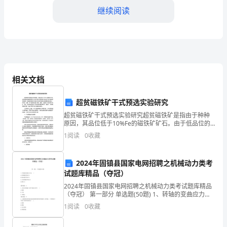
门
继续阅读
致
力
于
相关文档
不
核等方面。
断
超贫磁铁矿干式预选实验研究
提
超贫磁铁矿干式预选实验研究超贫磁铁矿是指由于种种
原因，其品位低于10%Fe的磁铁矿矿石。由于低品位的
超贫磁铁矿矿石对于铁矿石的炼制产率和生产成本具有
升
1
阅读
0
收藏
相当的影响，因此超贫磁铁矿的选矿技术研究具有非常
重要
员
2024年固镇县国家电网招聘之机械动力类考
工
试题库精品（夺冠）
培
2024年固镇县国家电网招聘之机械动力类考试题库精品
（夺冠） 第一部分 单选题(50题) 1、转轴的变曲应力为(
)A.对称循环变应力B.脉动循环变应力C.非对称循环变应
训
1
阅读
0
收藏
力D.静应力【答案】
的
4.培训方法