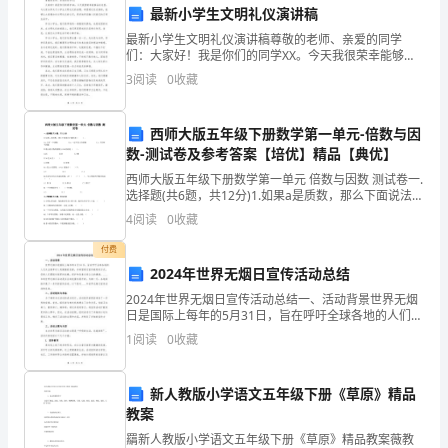
最新小学生文明礼仪演讲稿
质
最新小学生文明礼仪演讲稿尊敬的老师、亲爱的同学
们：大家好！我是你们的同学XX。今天我很荣幸能够站
量
在这里，与大家分享关于小学生文明礼仪的话题。希望
和有效性。
3
阅读
0
收藏
通过这次演讲，能够让大家增加对文明礼仪的认识，更
和
好地将其
效
西师大版五年级下册数学第一单元-倍数与因
数-测试卷及参考答案【培优】精品【典优】
果，
西师大版五年级下册数学第一单元 倍数与因数 测试卷一.
选择题(共6题，共12分)1.如果a是质数，那么下面说法正
以
确的是（ ）。A.a只有一个因数 B.a一定不是2的倍数
4
阅读
0
收藏
适
付费
应
2024年世界无烟日宣传活动总结
2024年世界无烟日宣传活动总结一、活动背景世界无烟
快
日是国际上每年的5月31日，旨在呼吁全球各地的人们关
注烟草对人类健康的危害，并希望通过宣传教育的方
速
1
阅读
0
收藏
式，促使人们摆脱对烟草的依赖，保护和改善全球公众
的
发
新人教版小学语文五年级下册《草原》精品
展
教案
5.培训效果
羂新人教版小学语文五年级下册《草原》精品教案薇教