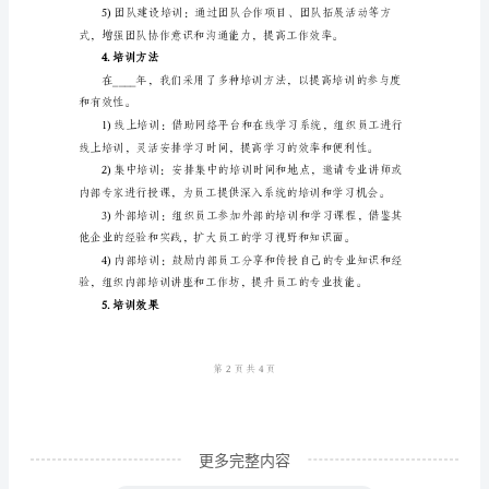
储备。
合
3.培训内容
集
1.
引
言
个培训内容：
在
____
年，
我
们
人
事
更多完整内容
部