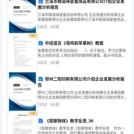
兰溪市棉滋味婴童用品有限公司介绍企业发
在
展分析报告
加
兰溪市棉滋味婴童用品有限公司 企业发展分析结果企业
发展指数得分企业发展指数得分兰溪市棉滋味婴童用品
强
有限公司综合得分说明：企业发展指数根据企业规模、
2
阅读
0
收藏
企业创新、企业风险、企业活力四个维度对企业发展情
乡
况进
付费
中班语言《母鸡和苹果树》教案
镇
本教案仅供参考活动目标： 1、乐于表达，学习主要角
干
色之间的对话. 2.明白母鸡的聪明和谨慎，能从中知道遇
到事情要仔细观察，多动脑筋。 3.通过本篇故事培养小
4
阅读
0
收藏
部
朋友自我保护的安全意识。 活动重点
和
郑州二阳印刷有限公司介绍企业发展分析报
告
群
郑州二阳印刷有限公司 企业发展分析结果企业发展指数
众
得分企业发展指数得分郑州二阳印刷有限公司综合得分
说明：企业发展指数根据企业规模、企业创新、企业风
1
阅读
0
收藏
的
险、企业活力四个维度对企业发展情况进行评价。该企
业的
付费
纪
《观察物体》教学反思_36
律
《观察物体》教学反思《观察物体》教学反思 作为一
位到岗不久的教师，我们要在课堂教学中快速成长，写