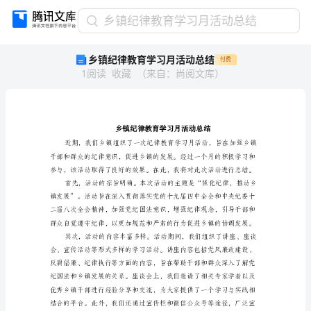
乡
乡镇纪律教育学习月活动总结
镇
乡镇纪律教育学习月活动总结
付费
纪
1
阅读
收藏
（
来自
：
尚阅文库
）
律
教
育
学
习
月
活