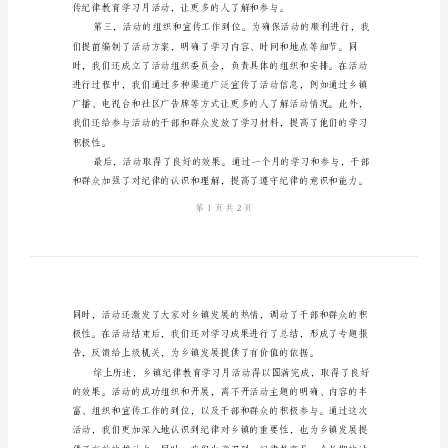
动
总
结
乡
镇
纪
律
教
育
学
习