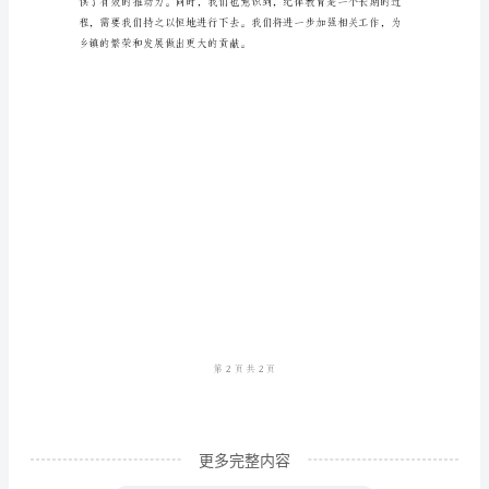
月
活
动
总
结
近
期，
积极性。
我
们
乡
镇
组
织
更多完整内容