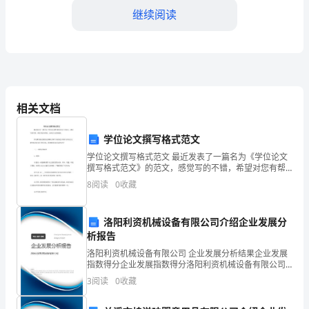
了
继续阅读
一
次
纪
律
相关文档
教
学位论文撰写格式范文
育
学位论文撰写格式范文 最近发表了一篇名为《学位论文
撰写格式范文》的范文，感觉写的不错，希望对您有帮
学
助，这里给大家转摘到。 学位撰写格式需要注意哪些点
8
阅读
0
收藏
呢?下面的是分享的与学位论
习
月
洛阳利资机械设备有限公司介绍企业发展分
析报告
活
洛阳利资机械设备有限公司 企业发展分析结果企业发展
指数得分企业发展指数得分洛阳利资机械设备有限公司
动，
综合得分说明：企业发展指数根据企业规模、企业创
3
阅读
0
收藏
新、企业风险、企业活力四个维度对企业发展情况进行
旨
乡镇的繁荣和发展做出更大的贡献。
评价。